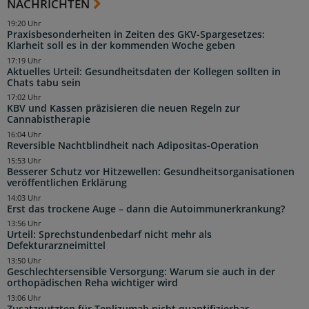
NACHRICHTEN
19:20 Uhr
Praxisbesonderheiten in Zeiten des GKV-Spargesetzes:
Klarheit soll es in der kommenden Woche geben
17:19 Uhr
Aktuelles Urteil: Gesundheitsdaten der Kollegen sollten in
Chats tabu sein
17:02 Uhr
KBV und Kassen präzisieren die neuen Regeln zur
Cannabistherapie
16:04 Uhr
Reversible Nachtblindheit nach Adipositas-Operation
15:53 Uhr
Besserer Schutz vor Hitzewellen: Gesundheitsorganisationen
veröffentlichen Erklärung
14:03 Uhr
Erst das trockene Auge – dann die Autoimmunerkrankung?
13:56 Uhr
Urteil: Sprechstundenbedarf nicht mehr als
Defekturarzneimittel
13:50 Uhr
Geschlechtersensible Versorgung: Warum sie auch in der
orthopädischen Reha wichtiger wird
13:06 Uhr
Zusatznutzten für Teplizumab nicht quantifizierbar