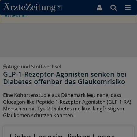
Direkt zum Inhaltsbereich
×
Ihre Sitzung ist abgelaufen,
bitte melden Sie sich
erneut an.
Auge und Stoffwechsel
GLP-1-Rezeptor-Agonisten senken bei
Diabetes offenbar das Glaukomrisiko
Eine Kohortenstudie aus Dänemark legt nahe, dass
Glucagon-like-Peptide-1-Rezeptor-Agonisten (GLP-1-RA)
Menschen mit Typ-2-Diabetes mellitus langfristig vor
Glaukomen schützen könnten.