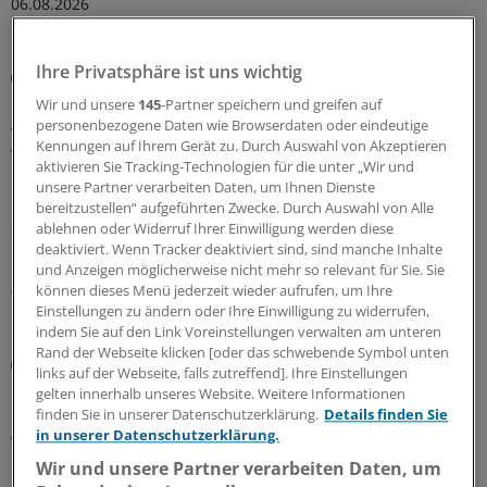
06.08.2026
Ihre Privatsphäre ist uns wichtig
Mögliche frühe Manifestation
Erst das trockene Auge – dann die
Wir und unsere
145
-Partner speichern und greifen auf
Autoimmunerkrankung?
personenbezogene Daten wie Browserdaten oder eindeutige
Kennungen auf Ihrem Gerät zu. Durch Auswahl von Akzeptieren
Trockene Augen können ein Hinweis auf eine
aktivieren Sie Tracking-Technologien für die unter „Wir und
entstehende Autoimmunerkrankung sein – etwa
unsere Partner verarbeiten Daten, um Ihnen Dienste
rheumatoide Arthritis oder Sjögren-Syndrom. In einer
bereitzustellen“ aufgeführten Zwecke. Durch Auswahl von Alle
Studie aus Taiwan gingen die Augenbeschwerden der
ablehnen oder Widerruf Ihrer Einwilligung werden diese
deaktiviert. Wenn Tracker deaktiviert sind, sind manche Inhalte
Diagnose im Schnitt drei Jahre voraus.
und Anzeigen möglicherweise nicht mehr so relevant für Sie. Sie
können dieses Menü jederzeit wieder aufrufen, um Ihre
06.08.2026
Einstellungen zu ändern oder Ihre Einwilligung zu widerrufen,
indem Sie auf den Link Voreinstellungen verwalten am unteren
Rand der Webseite klicken [oder das schwebende Symbol unten
Die Schattenseiten von Wimpernseren
links auf der Webseite, falls zutreffend]. Ihre Einstellungen
Lange, dichte Wimpern um jeden Preis? Obacht
gelten innerhalb unseres Website. Weitere Informationen
bei Prostaglandin-haltigen Seren!
finden Sie in unserer Datenschutzerklärung.
Details finden Sie
in unserer Datenschutzerklärung.
Wo Mascara allein nicht zum gewünschten Look führt
und am Ende des Tages doch verschmiert, locken Seren,
Wir und unsere Partner verarbeiten Daten, um