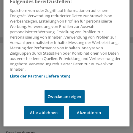
die das Wimpernwachstum anregen. Vorsicht aber,
Folgendes bereitzustellen:
wenn sie Prostaglandine enthalten.
Speichern von oder Zugriff auf Informationen auf einem
Endgerät. Verwendung reduzierter Daten zur Auswahl von
25.07.2026
Werbeanzeigen. Erstellung von Profilen für personalisierte
Werbung. Verwendung von Profilen zur Auswahl
personalisierter Werbung. Erstellung von Profilen zur
Personalisierung von Inhalten. Verwendung von Profilen zur
Auswahl personalisierter Inhalte. Messung der Werbeleistung.
Messung der Performance von Inhalten. Analyse von
Zielgruppen durch Statistiken oder Kombinationen von Daten
DAS KÖNNTE SIE AUCH INTERESSIEREN
aus verschiedenen Quellen. Entwicklung und Verbesserung der
Angebote. Verwendung reduzierter Daten zur Auswahl von
Inhalten.
Liste der Partner (Lieferanten)
Zwecke anzeigen
Alle ablehnen
Akzeptieren
Fatal verkannt