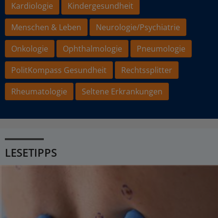
Kardiologie
Kindergesundheit
Menschen & Leben
Neurologie/Psychiatrie
Onkologie
Ophthalmologie
Pneumologie
PolitKompass Gesundheit
Rechtssplitter
Rheumatologie
Seltene Erkrankungen
LESETIPPS