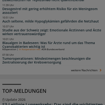
11:39 Uhr
Desogestrel mit gering erhöhtem Risiko für ein Meningeom
assoziiert
10:51 Uhr
Auch seltene, milde Hypoglykämien gefährden die Netzhaut
10:37 Uhr
Studie aus der Schweiz zeigt: Emotionale Ärztinnen und Ärzte
wirken vertrauenswürdiger
10:01 Uhr
Blaualgen in Badeseen: Was für Ärzte rund um das Thema
Cyanobakterien wichtig ist
Kooperation
|
In Kooperation mit:
AOK-Bundesverband
07:30 Uhr
Tumoroperationen: Mindestmengen beschleunigen die
Zentralisierung der Krebsversorgung
weitere Nachrichten
TOP-MELDUNGEN
Update 2026
S3-Leitlinie Lungenkrebs: Das sind die wichtigsten