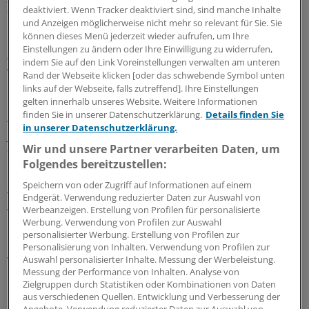
deaktiviert. Wenn Tracker deaktiviert sind, sind manche Inhalte
täten, darüber sprechen wir im „Ärztetag“ mit Schleswig-
und Anzeigen möglicherweise nicht mehr so relevant für Sie. Sie
Holsteins KV-Chefin Dr. Monika Schliffke.
können dieses Menü jederzeit wieder aufrufen, um Ihre
Einstellungen zu ändern oder Ihre Einwilligung zu widerrufen,
08.03.2022 |
„ÄrzteTag“-Podcast zum Weltfrauentag
indem Sie auf den Link Voreinstellungen verwalten am unteren
Was wünschen sich junge Ärztinnen für ihre
Rand der Webseite klicken [oder das schwebende Symbol unten
berufliche Zukunft?
links auf der Webseite, falls zutreffend]. Ihre Einstellungen
gelten innerhalb unseres Website. Weitere Informationen
Die große Mehrheit der Medizinstudenten in Deutschland ist
finden Sie in unserer Datenschutzerklärung.
Details finden Sie
weiblich – nicht aber in den Führungspositionen. Darüber, was
in unserer Datenschutzerklärung.
junge Medizinerinnen wollen, gibt die berufspolitisch sehr
Wir und unsere Partner verarbeiten Daten, um
engagierte Jana Pannenbäcker Auskunft.
Folgendes bereitzustellen:
18.05.2021 |
„ÄrzteTag“-Podcast
Speichern von oder Zugriff auf Informationen auf einem
Warum ist Traumatherapie auch für Hausärzte
Endgerät. Verwendung reduzierter Daten zur Auswahl von
wichtig, Dr. Astrid Bühren?
Werbeanzeigen. Erstellung von Profilen für personalisierte
Werbung. Verwendung von Profilen zur Auswahl
Die ärztliche, psychische Betreuung von Schwerstverletzten ist
personalisierter Werbung. Erstellung von Profilen zur
noch nicht lange etabliert. Dr. Astrid Bühren hat sich hier seit
Personalisierung von Inhalten. Verwendung von Profilen zur
vielen Jahren verdient gemacht. Im Podcast erzählt sie von
Auswahl personalisierter Inhalte. Messung der Werbeleistung.
Messung der Performance von Inhalten. Analyse von
ihrer Arbeit und warum das Thema PTBS auch für Hausärzte
Zielgruppen durch Statistiken oder Kombinationen von Daten
relevant ist.
aus verschiedenen Quellen. Entwicklung und Verbesserung der