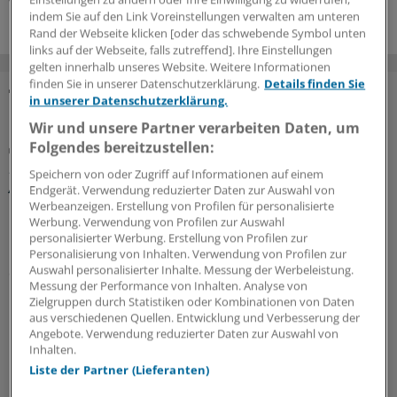
Von Eva Bauer
06.08.2026
indem Sie auf den Link Voreinstellungen verwalten am unteren
Rand der Webseite klicken [oder das schwebende Symbol unten
links auf der Webseite, falls zutreffend]. Ihre Einstellungen
gelten innerhalb unseres Website. Weitere Informationen
finden Sie in unserer Datenschutzerklärung.
Details finden Sie
in unserer Datenschutzerklärung.
MEINUNG
Wir und unsere Partner verarbeiten Daten, um
Folgendes bereitzustellen:
Gastbeitrag
Neue Versorgungspauschale für Hausärzte: Der 1.
Speichern von oder Zugriff auf Informationen auf einem
April fiel in diesem Jahr auf den 1. Juli
Endgerät. Verwendung reduzierter Daten zur Auswahl von
Werbeanzeigen. Erstellung von Profilen für personalisierte
Die neue Versorgungspauschale trifft unter
Werbung. Verwendung von Profilen zur Auswahl
Hausärztinnen und Hausärzten auf wenig Gegenliebe.
personalisierter Werbung. Erstellung von Profilen zur
Gastautor
Hannes Blankenfeld
deckt mit spitzer Feder
Personalisierung von Inhalten. Verwendung von Profilen zur
Auswahl personalisierter Inhalte. Messung der Werbeleistung.
die Schwächen der neuen Leistungsposition im
Messung der Performance von Inhalten. Analyse von
Praxisalltag auf.
Zielgruppen durch Statistiken oder Kombinationen von Daten
aus verschiedenen Quellen. Entwicklung und Verbesserung der
Ein Gastbeitrag von Hannes Blankenfeld
Angebote. Verwendung reduzierter Daten zur Auswahl von
Inhalten.
Liste der Partner (Lieferanten)