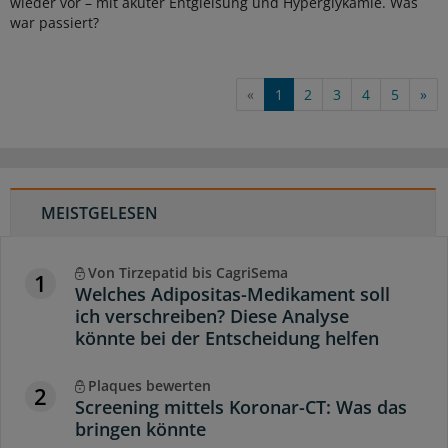
wieder vor – mit akuter Entgleisung und Hyperglykämie. Was
war passiert?
«
1
2
3
4
5
»
MEISTGELESEN
Von Tirzepatid bis CagriSema
1
Welches Adipositas-Medikament soll
ich verschreiben? Diese Analyse
könnte bei der Entscheidung helfen
Plaques bewerten
2
Screening mittels Koronar-CT: Was das
bringen könnte