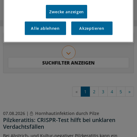
Zwecke anzeigen
Alle ablehnen
Akzeptieren
«
1
2
3
4
5
»
07.08.2026 |
Hornhautinfektion durch Pilze
Pilzkeratitis: CRISPR-Test hilft bei unklaren
Verdachtsfällen
Bei Abstrich- und Kultur-negativer Pilzkeratitis kann ein