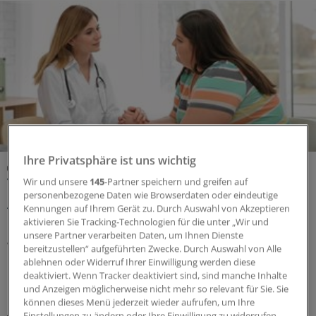
Ihre Privatsphäre ist uns wichtig
Neue S3-Leitlinie
Transition von jungen Menschen mit
Wir und unsere
145
-Partner speichern und greifen auf
personenbezogene Daten wie Browserdaten oder eindeutige
Adipositas: So gelingt der Übergang in
Kennungen auf Ihrem Gerät zu. Durch Auswahl von Akzeptieren
die Erwachsenenmedizin
aktivieren Sie Tracking-Technologien für die unter „Wir und
unsere Partner verarbeiten Daten, um Ihnen Dienste
Wie gelingt der Wechsel von der pädiatrischen zur
bereitzustellen“ aufgeführten Zwecke. Durch Auswahl von Alle
hausärztlichen Versorgung bei jungen Patientinnen und
ablehnen oder Widerruf Ihrer Einwilligung werden diese
deaktiviert. Wenn Tracker deaktiviert sind, sind manche Inhalte
Patienten mit Adipositas? Ein Blick in die neue S3-
und Anzeigen möglicherweise nicht mehr so relevant für Sie. Sie
Leitlinie.
können dieses Menü jederzeit wieder aufrufen, um Ihre
Einstellungen zu ändern oder Ihre Einwilligung zu widerrufen,