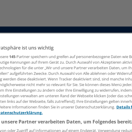
An
vatsphäre ist uns wichtig
swissen
Podcasts
Specials
Kooperationen
Regionen
nsere
145
-Partner speichern und greifen auf personenbezogene Daten wie 
g
utige Kennungen auf Ihrem Gerät zu. Durch Auswahl von Akzeptieren aktivi
echnologien für die unter „Wir und unsere Partner verarbeiten Daten, um I
ellen“ aufgeführten Zwecke. Durch Auswahl von Alle ablehnen oder Widerruf
ng werden diese deaktiviert. Wenn Tracker deaktiviert sind, sind manche Inh
öglicherweise nicht mehr so relevant für Sie. Sie können dieses Menü jeder
 Leserin, lieber Leser,
um Ihre Einstellungen zu ändern oder Ihre Einwilligung zu widerrufen, indem
nstellungen verwalten am unteren Rand der Webseite klicken [oder das sc
tändigen Beitrag können Sie lesen, sobald Sie sich eingelogg
en links auf der Webseite, falls zutreffend]. Ihre Einstellungen gelten inner
eitere Informationen finden Sie in unserer Datenschutzerklärung.
Details 
Datenschutzerklärung.
Jetzt anmelden »
Kostenlos registriere
 unsere Partner verarbeiten Daten, um Folgendes bereit
 vergessen?
von oder Zugriff auf Informationen auf einem Endgerät. Verwendung reduzi