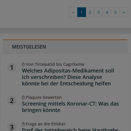
«
1
2
3
4
5
»
MEISTGELESEN
Von Tirzepatid bis CagriSema
1
Welches Adipositas-Medikament soll
ich verschreiben? Diese Analyse
könnte bei der Entscheidung helfen
Plaques bewerten
2
Screening mittels Koronar-CT: Was das
bringen könnte
Frage an die Ethiker
3
Darf der Intimbereich beim Hautkrebs-