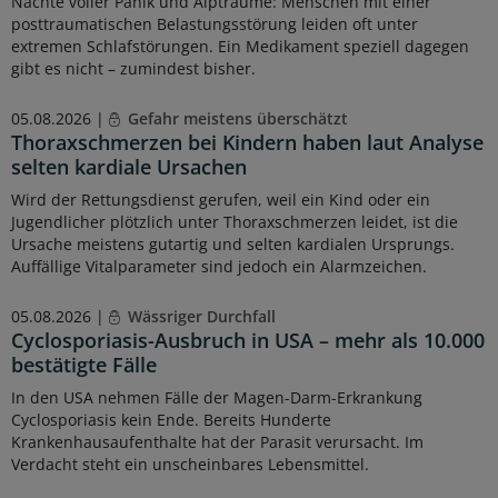
Nächte voller Panik und Alpträume: Menschen mit einer
posttraumatischen Belastungsstörung leiden oft unter
extremen Schlafstörungen. Ein Medikament speziell dagegen
gibt es nicht – zumindest bisher.
05.08.2026 |
Gefahr meistens überschätzt
Thoraxschmerzen bei Kindern haben laut Analyse
selten kardiale Ursachen
Wird der Rettungsdienst gerufen, weil ein Kind oder ein
Jugendlicher plötzlich unter Thoraxschmerzen leidet, ist die
Ursache meistens gutartig und selten kardialen Ursprungs.
Auffällige Vitalparameter sind jedoch ein Alarmzeichen.
05.08.2026 |
Wässriger Durchfall
Cyclosporiasis-Ausbruch in USA – mehr als 10.000
bestätigte Fälle
In den USA nehmen Fälle der Magen-Darm-Erkrankung
Cyclosporiasis kein Ende. Bereits Hunderte
Krankenhausaufenthalte hat der Parasit verursacht. Im
Verdacht steht ein unscheinbares Lebensmittel.