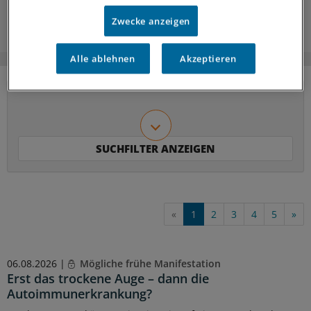
Zwecke anzeigen
Alle ablehnen
Akzeptieren
«
1
2
3
4
5
»
06.08.2026 |
Mögliche frühe Manifestation
Erst das trockene Auge – dann die
Autoimmunerkrankung?