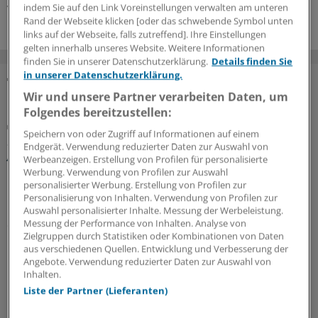
indem Sie auf den Link Voreinstellungen verwalten am unteren
Von Dr. Beate Schumacher
05.08.2026
Rand der Webseite klicken [oder das schwebende Symbol unten
links auf der Webseite, falls zutreffend]. Ihre Einstellungen
gelten innerhalb unseres Website. Weitere Informationen
finden Sie in unserer Datenschutzerklärung.
Details finden Sie
in unserer Datenschutzerklärung.
MEINUNG
Wir und unsere Partner verarbeiten Daten, um
Folgendes bereitzustellen:
Gastbeitrag
Speichern von oder Zugriff auf Informationen auf einem
Neue Versorgungspauschale für Hausärzte: Der 1.
Endgerät. Verwendung reduzierter Daten zur Auswahl von
April fiel in diesem Jahr auf den 1. Juli
Werbeanzeigen. Erstellung von Profilen für personalisierte
Werbung. Verwendung von Profilen zur Auswahl
Die neue Versorgungspauschale trifft unter
personalisierter Werbung. Erstellung von Profilen zur
Hausärztinnen und Hausärzten auf wenig Gegenliebe.
Personalisierung von Inhalten. Verwendung von Profilen zur
Gastautor
Hannes Blankenfeld
deckt mit spitzer Feder
Auswahl personalisierter Inhalte. Messung der Werbeleistung.
Messung der Performance von Inhalten. Analyse von
die Schwächen der neuen Leistungsposition im
Zielgruppen durch Statistiken oder Kombinationen von Daten
Praxisalltag auf.
aus verschiedenen Quellen. Entwicklung und Verbesserung der
Angebote. Verwendung reduzierter Daten zur Auswahl von
Ein Gastbeitrag von Hannes Blankenfeld
Inhalten.
Liste der Partner (Lieferanten)