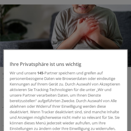
Ihre Privatsphäre ist uns wichtig
Gefahr meistens überschätzt
Wir und unsere
145
-Partner speichern und greifen auf
Thoraxschmerzen bei Kindern haben
personenbezogene Daten wie Browserdaten oder eindeutige
Kennungen auf Ihrem Gerät zu. Durch Auswahl von Akzeptieren
laut Analyse selten kardiale Ursachen
aktivieren Sie Tracking-Technologien für die unter „Wir und
unsere Partner verarbeiten Daten, um Ihnen Dienste
Wird der Rettungsdienst gerufen, weil ein Kind oder ein
bereitzustellen“ aufgeführten Zwecke. Durch Auswahl von Alle
Jugendlicher plötzlich unter Thoraxschmerzen leidet, ist
ablehnen oder Widerruf Ihrer Einwilligung werden diese
die Ursache meistens gutartig und selten kardialen
deaktiviert. Wenn Tracker deaktiviert sind, sind manche Inhalte
Ursprungs. Auffällige Vitalparameter sind jedoch ein
und Anzeigen möglicherweise nicht mehr so relevant für Sie. Sie
können dieses Menü jederzeit wieder aufrufen, um Ihre
Alarmzeichen.
Einstellungen zu ändern oder Ihre Einwilligung zu widerrufen,