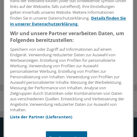
Rand der Webseite klicken [oder das schwebende Symbol unten
An dieser Stelle finden Sie Inhalte von
links auf der Webseite, falls zutreffend]. Ihre Einstellungen
movingimage EVP GmbH
gelten innerhalb unseres Website. Weitere Informationen
finden Sie in unserer Datenschutzerklärung.
Details finden Sie
Um Videos von movingimage zu integrieren, brauchen wir
in unserer Datenschutzerklärung.
Ihre Zustimmung.
Wir und unsere Partner verarbeiten Daten, um
Folgendes bereitzustellen:
Ich bin damit einverstanden, dass mir Inhalte von movingimage übermittelt
Speichern von oder Zugriff auf Informationen auf einem
werden. Dazu ist ggf. die Speicherung von Cookies auf Ihrem Gerät
Endgerät. Verwendung reduzierter Daten zur Auswahl von
notwendig. Mehr Informationen dazu finden Sie
hier
.
Werbeanzeigen. Erstellung von Profilen für personalisierte
Werbung. Verwendung von Profilen zur Auswahl
personalisierter Werbung. Erstellung von Profilen zur
Personalisierung von Inhalten. Verwendung von Profilen zur
Auswahl personalisierter Inhalte. Messung der Werbeleistung.
Messung der Performance von Inhalten. Analyse von
Zielgruppen durch Statistiken oder Kombinationen von Daten
aus verschiedenen Quellen. Entwicklung und Verbesserung der
Angebote. Verwendung reduzierter Daten zur Auswahl von
NACH OBEN
Inhalten.
Liste der Partner (Lieferanten)