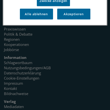
Zwecke anzeigen
Rubriken
Alle ablehnen
Akzeptieren
Startseite
Medizin
Praxiswissen
Politik & Debatte
Regionen
Kooperationen
Jobbörse
Information
Schlagwortbaum
Nutzungsbedingungen/AGB
Datenschutzerklärung
Cookie-Einstellungen
Impressum
Kontakt
Bildnachweise
Verlag
Mediadaten