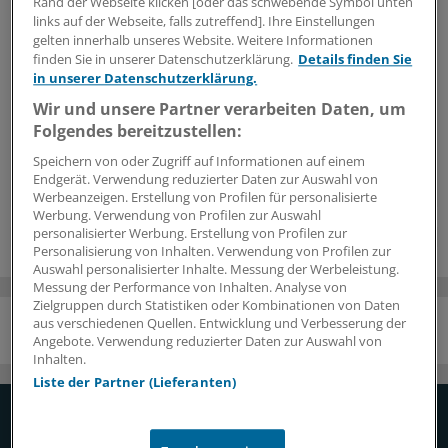
Rand der Webseite klicken [oder das schwebende Symbol unten
An dieser Stelle finden Sie Inhalte von
links auf der Webseite, falls zutreffend]. Ihre Einstellungen
movingimage EVP GmbH
gelten innerhalb unseres Website. Weitere Informationen
finden Sie in unserer Datenschutzerklärung.
Details finden Sie
Um Videos von movingimage zu integrieren, brauchen wir
in unserer Datenschutzerklärung.
Ihre Zustimmung.
Wir und unsere Partner verarbeiten Daten, um
Folgendes bereitzustellen:
Ich bin damit einverstanden, dass mir Inhalte von movingimage übermittelt
Speichern von oder Zugriff auf Informationen auf einem
werden. Dazu ist ggf. die Speicherung von Cookies auf Ihrem Gerät
Endgerät. Verwendung reduzierter Daten zur Auswahl von
notwendig. Mehr Informationen dazu finden Sie
hier
.
Werbeanzeigen. Erstellung von Profilen für personalisierte
Werbung. Verwendung von Profilen zur Auswahl
personalisierter Werbung. Erstellung von Profilen zur
Personalisierung von Inhalten. Verwendung von Profilen zur
Auswahl personalisierter Inhalte. Messung der Werbeleistung.
Messung der Performance von Inhalten. Analyse von
Zielgruppen durch Statistiken oder Kombinationen von Daten
aus verschiedenen Quellen. Entwicklung und Verbesserung der
Angebote. Verwendung reduzierter Daten zur Auswahl von
NACH OBEN
Inhalten.
Liste der Partner (Lieferanten)