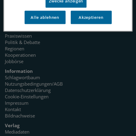
Zwecke anzeigen
Rubriken
Alle ablehnen
Akzeptieren
Startseite
Medizin
Praxiswissen
Politik & Debatte
Regionen
Kooperationen
Jobbörse
Information
Schlagwortbaum
Nutzungsbedingungen/AGB
Datenschutzerklärung
Cookie-Einstellungen
Impressum
Kontakt
Bildnachweise
Verlag
Mediadaten