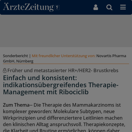
Direkt zum Inhaltsbereich
Sonderbericht
|
Mit freundlicher Unterstützung von:
Novartis Pharma
GmbH, Nürnberg
Früher und metastasierter HR+/HER2- Brustkrebs
Einfach und konsistent:
indikationsübergreifendes Therapie-
Management mit Ribociclib
Zum Thema--
Die Therapie des Mammakarzinoms ist
komplexer geworden: Molekulare Subtypen, neue
Wirkprinzipien und differenziertere Leitlinien machen
den klinischen Alltag anspruchsvoll. Therapiekonzepte,
die Klarheit und Routine ermöglichen, können daher