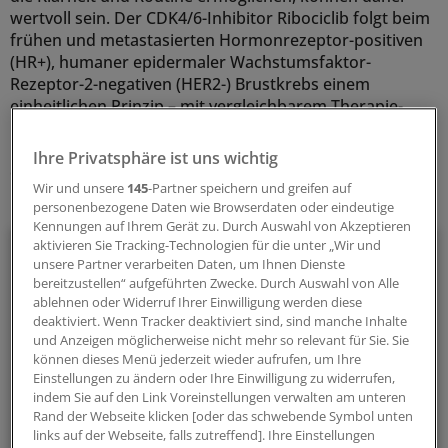
wertvoll sein. Der CDK4/6-Inhibitor Ribociclib folgt beim
frühen und metastasierten Hormonrezeptor-positiven
(HR+), humaner epidermaler Wachstumsfaktor-
Rezeptor-2-negativen (HER2-) Brustkrebs einem
einheitlichen Prinzip – mit vergleichbarem Therapie-
Management, identischen Monitoring-Abläufen und
konsistentem Vorgehen bei Nebenwirkungen. Das
Ihre Privatsphäre ist uns wichtig
erleichtert sowohl die Behandlung als auch die Schulung
Wir und unsere
145
-Partner speichern und greifen auf
und die Organisation der Versorgungsroutine.
personenbezogene Daten wie Browserdaten oder eindeutige
Kennungen auf Ihrem Gerät zu. Durch Auswahl von Akzeptieren
aktivieren Sie Tracking-Technologien für die unter „Wir und
Liebe Leserin, lieber Leser,
unsere Partner verarbeiten Daten, um Ihnen Dienste
bereitzustellen“ aufgeführten Zwecke. Durch Auswahl von Alle
den vollständigen Beitrag können Sie lesen, sobald
ablehnen oder Widerruf Ihrer Einwilligung werden diese
deaktiviert. Wenn Tracker deaktiviert sind, sind manche Inhalte
Sie sich eingeloggt haben.
und Anzeigen möglicherweise nicht mehr so relevant für Sie. Sie
können dieses Menü jederzeit wieder aufrufen, um Ihre
Jetzt anmelden »
Einstellungen zu ändern oder Ihre Einwilligung zu widerrufen,
indem Sie auf den Link Voreinstellungen verwalten am unteren
Kostenlos registrieren »
Rand der Webseite klicken [oder das schwebende Symbol unten
links auf der Webseite, falls zutreffend]. Ihre Einstellungen