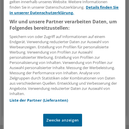
gelten innerhalb unseres Website. Weitere Informationen
Kennwort vergessen?
finden Sie in unserer Datenschutzerklärung.
Details finden Sie
Ein anderes Problem beim Login?
in unserer Datenschutzerklärung.
Wir und unsere Partner verarbeiten Daten, um
Folgendes bereitzustellen:
Speichern von oder Zugriff auf Informationen auf einem
Endgerät. Verwendung reduzierter Daten zur Auswahl von
Die Anmeldung ist mit wenigen Klicks erledigt und
Werbeanzeigen. Erstellung von Profilen für personalisierte
kostenlos.
Werbung. Verwendung von Profilen zur Auswahl
Ihre Vorteile des kostenlosen Login:
personalisierter Werbung. Erstellung von Profilen zur
Personalisierung von Inhalten. Verwendung von Profilen zur
Mehr
Analysen, Hintergründe und
Auswahl personalisierter Inhalte. Messung der Werbeleistung.
Messung der Performance von Inhalten. Analyse von
Infografiken
Zielgruppen durch Statistiken oder Kombinationen von Daten
Exklusive
Interviews und Praxis-Tipps
aus verschiedenen Quellen. Entwicklung und Verbesserung der
Zugriff auf alle
medizinischen Berichte und
Angebote. Verwendung reduzierter Daten zur Auswahl von
Kommentare
Inhalten.
Liste der Partner (Lieferanten)
Voraussetzungen für den Zugang
Zwecke anzeigen