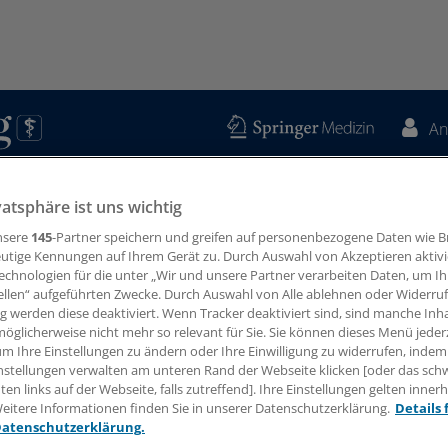
An
swissen
Podcasts
Specials
Kooperationen
Regionen
vatsphäre ist uns wichtig
nsere
145
-Partner speichern und greifen auf personenbezogene Daten wie 
utige Kennungen auf Ihrem Gerät zu. Durch Auswahl von Akzeptieren aktivi
echnologien für die unter „Wir und unsere Partner verarbeiten Daten, um I
ellen“ aufgeführten Zwecke. Durch Auswahl von Alle ablehnen oder Widerruf
ng werden diese deaktiviert. Wenn Tracker deaktiviert sind, sind manche Inh
öglicherweise nicht mehr so relevant für Sie. Sie können dieses Menü jeder
um Ihre Einstellungen zu ändern oder Ihre Einwilligung zu widerrufen, indem
nstellungen verwalten am unteren Rand der Webseite klicken [oder das sc
en links auf der Webseite, falls zutreffend]. Ihre Einstellungen gelten inner
eitere Informationen finden Sie in unserer Datenschutzerklärung.
Details 
Datenschutzerklärung.