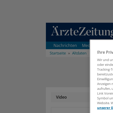
Direkt zum Inhaltsbereich
Nachrichten
Medizin
Praxi
Ihre Pri
Startseite
Altdaten
Wir und u
oder einde
Tracking-T
bereitzust
Einwilligu
Anzeigen m
aufrufen, 
Link Vorei
Video
Symbol unt
Website. W
unserer 