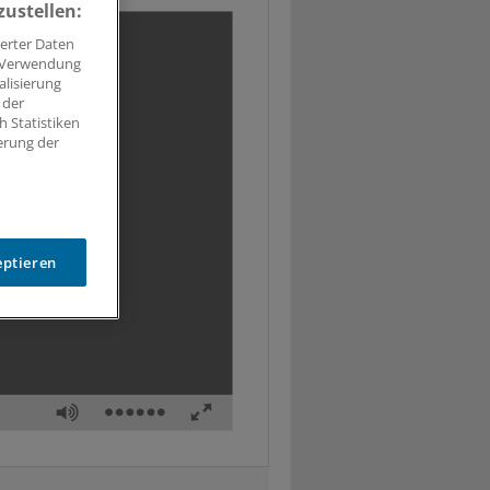
zustellen:
erter Daten
. Verwendung
alisierung
 der
 Statistiken
erung der
eptieren