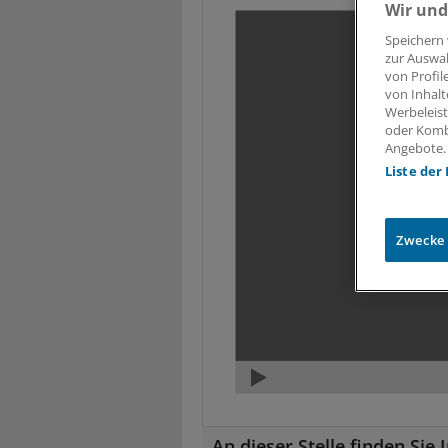
Wir und
Speichern 
zur Auswah
von Profil
von Inhalt
Werbeleist
oder Komb
Angebote.
Liste der
Zwecke
An dieser Stelle finden Si