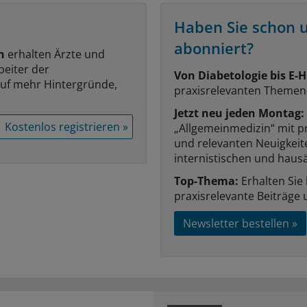
Haben Sie schon 
abonniert?
n
erhalten Ärzte und
beiter der
Von Diabetologie bis E-H
auf mehr Hintergründe,
praxisrelevanten Themen
Jetzt neu jeden Montag:
Kostenlos registrieren »
„Allgemeinmedizin“ mit p
und relevanten Neuigkei
internistischen und hausä
Top-Thema:
Erhalten Sie
praxisrelevante Beiträge 
Newsletter bestellen »