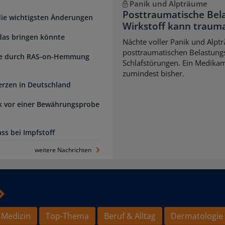
Panik und Alpträume
Posttraumatische Bel
 die wichtigsten Änderungen
Wirkstoff kann traum
das bringen könnte
Nächte voller Panik und Alpt
posttraumatischen Belastungs
de durch RAS-on-Hemmung
Schlafstörungen. Ein Medikame
zumindest bisher.
erzen in Deutschland
k vor einer Bewährungsprobe
ss bei Impfstoff
weitere Nachrichten
 Medizin
Top-Thema
Beruf & Alltag
Dermatologie