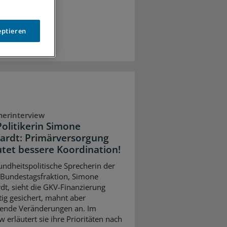
eptieren
erinterview
olitikerin Simone
ardt: Primärversorgung
tet bessere Koordination!
undheitspolitische Sprecherin der
Bundestagsfraktion, Simone
dt, sieht die GKV-Finanzierung
stig gesichert, mahnt aber
ifende Veränderungen an. Im
w erläutert sie ihre Prioritäten nach