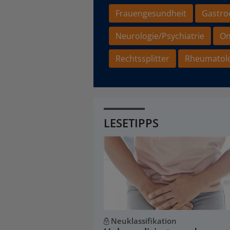
Frauengesundheit
Gastro
Neurologie/Psychiatrie
On
Rechtssplitter
Rheumatol
LESETIPPS
Neuklassifikation