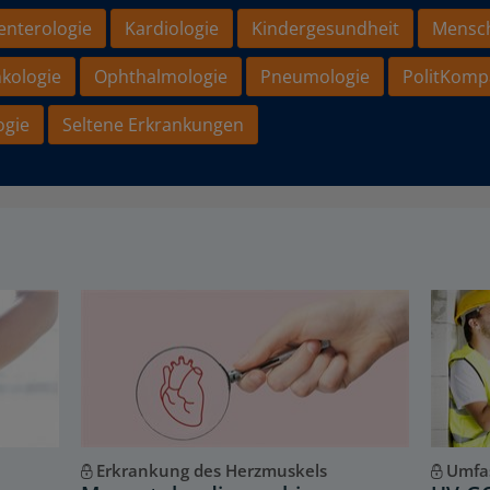
enterologie
Kardiologie
Kindergesundheit
Mensc
kologie
Ophthalmologie
Pneumologie
PolitKomp
ogie
Seltene Erkrankungen
Erkrankung des Herzmuskels
Umfa