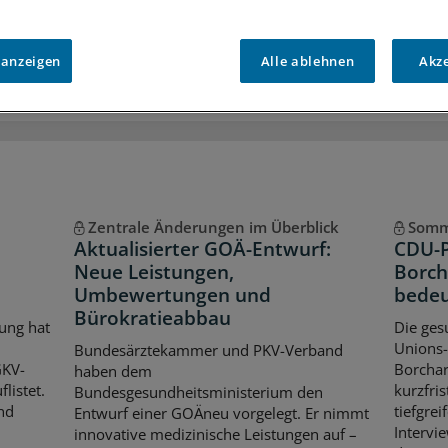
iff auf alle
medizinischen Berichte und Kommentare
Voraussetzungen für den Zugang
 anzeigen
Alle ablehnen
Akz
Zentrale Änderungen im Überblick
Somm
Aktualisierter GOÄ-Entwurf:
CDU-P
Neue Leistungen,
Borch
Umbewertungen und
bedeu
Bürokratieabbau
ung hat
Die ges
Unions-
Bundesärztekammer und PKV-Verband
GKV-
Borchar
haben dem
listet.
kurzfri
Bundesgesundheitsministerium den
nd
tiefgre
Entwurf einer GOÄneu vorgelegt. Er nimmt
Intervie
innovative medizinische Leistungen auf –