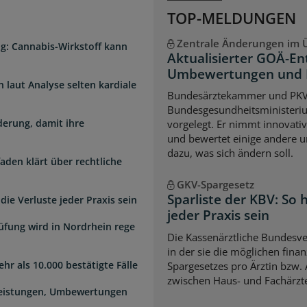
TOP-MELDUNGEN
Zentrale Änderungen im Ü
g: Cannabis-Wirkstoff kann
Aktualisierter GOÄ-En
Umbewertungen und 
laut Analyse selten kardiale
Bundesärztekammer und PK
Bundesgesundheitsministeri
erung, damit ihre
vorgelegt. Er nimmt innovati
und bewertet einige andere u
dazu, was sich ändern soll.
faden klärt über rechtliche
GKV-Spargesetz
Sparliste der KBV: So
die Verluste jeder Praxis sein
jeder Praxis sein
üfung wird in Nordrhein rege
Die Kassenärztliche Bundesver
in der sie die möglichen fina
hr als 10.000 bestätigte Fälle
Spargesetzes pro Ärztin bzw. A
zwischen Haus- und Fachärzte
Leistungen, Umbewertungen