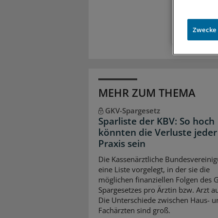
Zugr
Zwecke
MEHR ZUM THEMA
GKV-Spargesetz
Sparliste der KBV: So hoch
könnten die Verluste jeder
Praxis sein
Die Kassenärztliche Bundesvereinig
eine Liste vorgelegt, in der sie die
möglichen finanziellen Folgen des 
Spargesetzes pro Ärztin bzw. Arzt auf
Die Unterschiede zwischen Haus- u
Fachärzten sind groß.