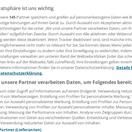
vatsphäre ist uns wichtig
L). Fast 20 000 Ärzte aus ganz Deutschland haben gestern i
ierung, schlechte Arbeitsbedingungen und unzureichende 
nsere
145
-Partner speichern und greifen auf personenbezogene Daten wie 
 Im gesamten Bundesgebiet blieben viele Praxen geschloss
utige Kennungen auf Ihrem Gerät zu. Durch Auswahl von Akzeptieren aktivi
alen Kundgebungen haben sich Ärzte zum Protest versamme
echnologien für die unter „Wir und unsere Partner verarbeiten Daten, um I
ellen“ aufgeführten Zwecke. Durch Auswahl von Alle ablehnen oder Widerruf
ng werden diese deaktiviert. Wenn Tracker deaktiviert sind, sind manche Inh
öglicherweise nicht mehr so relevant für Sie. Sie können dieses Menü jeder
 Leserin, lieber Leser,
um Ihre Einstellungen zu ändern oder Ihre Einwilligung zu widerrufen, indem
nstellungen verwalten am unteren Rand der Webseite klicken [oder das sc
tändigen Beitrag können Sie lesen, sobald Sie sich eingelogg
en links auf der Webseite, falls zutreffend]. Ihre Einstellungen gelten inner
eitere Informationen finden Sie in unserer Datenschutzerklärung.
Details 
Jetzt anmelden »
Kostenlos registriere
Datenschutzerklärung.
 unsere Partner verarbeiten Daten, um Folgendes bereit
 vergessen?
von oder Zugriff auf Informationen auf einem Endgerät. Verwendung reduzi
es Problem beim Login?
l von Werbeanzeigen. Erstellung von Profilen für personalisierte Werbung
en zur Auswahl personalisierter Werbung. Erstellung von Profilen zur Person
dung ist mit wenigen Klicks erledigt und kostenlos.
en. Verwendung von Profilen zur Auswahl personalisierter Inhalte. Messung
teile des kostenlosen Login:
ung. Messung der Performance von Inhalten. Analyse von Zielgruppen durch
inationen von Daten aus verschiedenen Quellen. Entwicklung und Verbess
r
Analysen, Hintergründe und Infografiken
 Verwendung reduzierter Daten zur Auswahl von Inhalten.
usive
Interviews und Praxis-Tipps
 Partner (Lieferanten)