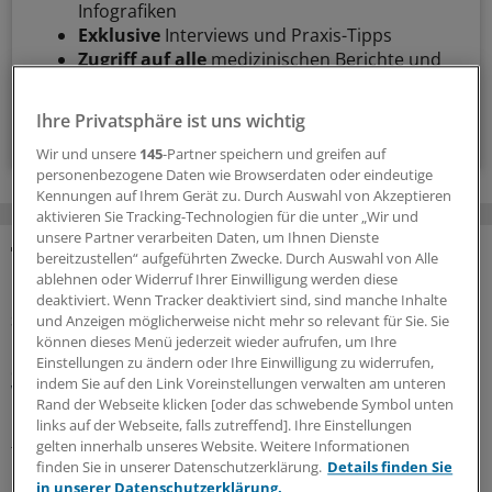
Infografiken
Exklusive
Interviews und Praxis-Tipps
Zugriff auf alle
medizinischen Berichte und
Kommentare
Ihre Privatsphäre ist uns wichtig
Voraussetzungen für den Zugang
Wir und unsere
145
-Partner speichern und greifen auf
personenbezogene Daten wie Browserdaten oder eindeutige
Kennungen auf Ihrem Gerät zu. Durch Auswahl von Akzeptieren
aktivieren Sie Tracking-Technologien für die unter „Wir und
unsere Partner verarbeiten Daten, um Ihnen Dienste
bereitzustellen“ aufgeführten Zwecke. Durch Auswahl von Alle
MEHR ZUM THEMA
ablehnen oder Widerruf Ihrer Einwilligung werden diese
deaktiviert. Wenn Tracker deaktiviert sind, sind manche Inhalte
Sparpaket sorgt für Unsicherheit
und Anzeigen möglicherweise nicht mehr so relevant für Sie. Sie
Praxisbesonderheiten in Zeiten des GKV-
können dieses Menü jederzeit wieder aufrufen, um Ihre
Einstellungen zu ändern oder Ihre Einwilligung zu widerrufen,
Spargesetzes: Klarheit soll es in der kommenden
indem Sie auf den Link Voreinstellungen verwalten am unteren
Woche geben
Rand der Webseite klicken [oder das schwebende Symbol unten
Ein Passus des Beitragssatzstabilisierungsgesetz sorgt
links auf der Webseite, falls zutreffend]. Ihre Einstellungen
gelten innerhalb unseres Website. Weitere Informationen
für Unruhe unter Ärztinnen und Ärzten. Stehen die
finden Sie in unserer Datenschutzerklärung.
Details finden Sie
Praxisbesonderheiten auf der Kippe? Oder eher doch
in unserer Datenschutzerklärung.