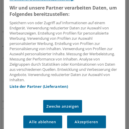
nicht? Kassenärzte und Krankenkassen verhandeln.
Wir und unsere Partner verarbeiten Daten, um
06.08.2026
Folgendes bereitzustellen:
Speichern von oder Zugriff auf Informationen auf einem
Endgerät. Verwendung reduzierter Daten zur Auswahl von
GKV-Spargesetz
Werbeanzeigen. Erstellung von Profilen für personalisierte
Sparliste der KBV: So hoch könnten die Verluste
Werbung. Verwendung von Profilen zur Auswahl
jeder Praxis sein
personalisierter Werbung. Erstellung von Profilen zur
Personalisierung von Inhalten. Verwendung von Profilen zur
Die Kassenärztliche Bundesvereinigung hat eine Liste
Auswahl personalisierter Inhalte. Messung der Werbeleistung.
vorgelegt, in der sie die möglichen finanziellen Folgen
Messung der Performance von Inhalten. Analyse von
Zielgruppen durch Statistiken oder Kombinationen von Daten
des GKV-Spargesetzes pro Ärztin bzw. Arzt auflistet. Die
aus verschiedenen Quellen. Entwicklung und Verbesserung der
Unterschiede zwischen Haus- und Fachärzten sind groß.
Angebote. Verwendung reduzierter Daten zur Auswahl von
Inhalten.
05.08.2026
Liste der Partner (Lieferanten)
Zentrale Änderungen im Überblick
Aktualisierter GOÄ-Entwurf: Neue Leistungen,
Zwecke anzeigen
Umbewertungen und Bürokratieabbau
Bundesärztekammer und PKV-Verband haben dem
Alle ablehnen
Akzeptieren
Bundesgesundheitsministerium den Entwurf einer