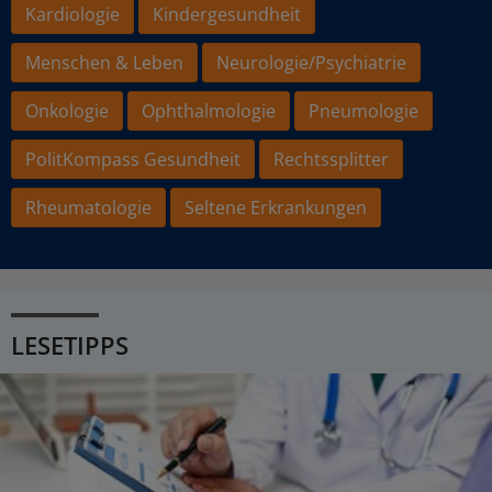
Kardiologie
Kindergesundheit
Menschen & Leben
Neurologie/Psychiatrie
Onkologie
Ophthalmologie
Pneumologie
PolitKompass Gesundheit
Rechtssplitter
Rheumatologie
Seltene Erkrankungen
LESETIPPS