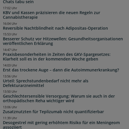
Chats tabu sein
17:02 Uhr
KBV und Kassen präzisieren die neuen Regeln zur
Cannabistherapie
16:04 Uhr
Reversible Nachtblindheit nach Adipositas-Operation
15:53 Uhr
Besserer Schutz vor Hitzewellen: Gesundheitsorganisationen
veröffentlichen Erklärung
14:47 Uhr
Praxisbesonderheiten in Zeiten des GKV-Spargesetzes:
Klarheit soll es in der kommenden Woche geben
14:03 Uhr
Erst das trockene Auge – dann die Autoimmunerkrankung?
13:56 Uhr
Urteil: Sprechstundenbedarf nicht mehr als
Defekturarzneimittel
13:50 Uhr
Geschlechtersensible Versorgung: Warum sie auch in der
orthopädischen Reha wichtiger wird
13:06 Uhr
Zusatznutzten für Teplizumab nicht quantifizierbar
11:39 Uhr
Desogestrel mit gering erhöhtem Risiko für ein Meningeom
assoziiert