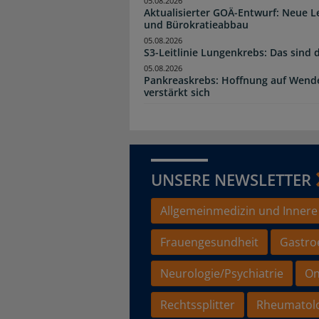
05.08.2026
Aktualisierter GOÄ-Entwurf: Neue 
und Bürokratieabbau
05.08.2026
S3-Leitlinie Lungenkrebs: Das sind
05.08.2026
Pankreaskrebs: Hoffnung auf Wen
verstärkt sich
UNSERE NEWSLETTER
Allgemeinmedizin und Innere
Frauengesundheit
Gastro
Neurologie/Psychiatrie
On
Rechtssplitter
Rheumatol