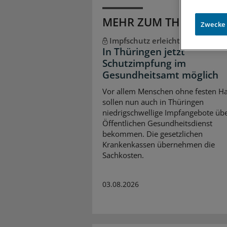
MEHR ZUM THEMA
Zwecke
Impfschutz erleichtern
In Thüringen jetzt
Schutzimpfung im
Gesundheitsamt möglich
Vor allem Menschen ohne festen Ha
sollen nun auch in Thüringen
niedrigschwellige Impfangebote üb
Öffentlichen Gesundheitsdienst
bekommen. Die gesetzlichen
Krankenkassen übernehmen die
Sachkosten.
03.08.2026