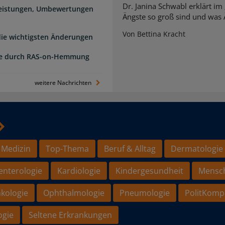
Dr. Janina Schwabl erklärt im
Leistungen, Umbewertungen
Ängste so groß sind und was 
Von Bettina Kracht
 die wichtigsten Änderungen
de durch RAS-on-Hemmung
weitere Nachrichten
 Medizin
Top-Thema
Beruf & Alltag
Dermatologie
enterologie
Kardiologie
Kindergesundheit
Mensc
kologie
Ophthalmologie
Pneumologie
PolitKomp
ogie
Seltene Erkrankungen