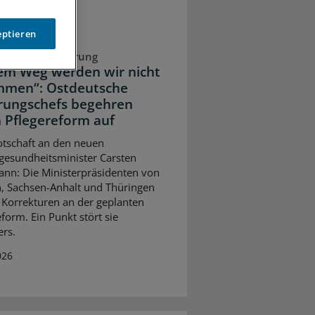
eptieren
 Pflegeversicherung
em Weg werden wir nicht
mmen“: Ostdeutsche
rungschefs begehren
 Pflegereform auf
otschaft an den neuen
esundheitsminister Carsten
nn: Die Ministerpräsidenten von
, Sachsen-Anhalt und Thüringen
 Korrekturen an der geplanten
form. Ein Punkt stört sie
rs.
026