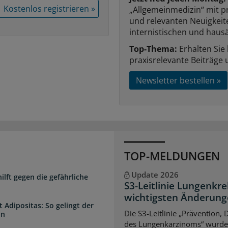
Kostenlos registrieren »
„Allgemeinmedizin“ mit p
und relevanten Neuigkei
internistischen und hausä
Top-Thema:
Erhalten Sie
praxisrelevante Beiträge 
Newsletter bestellen »
TOP-MELDUNGEN
Update 2026
lft gegen die gefährliche
S3-Leitlinie Lungenkre
wichtigsten Änderun
 Adipositas: So gelingt der
Die S3-Leitlinie „Prävention,
in
des Lungenkarzinoms“ wurde a