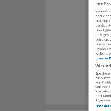
Liebe
Ihre Pri
Wir und u
den volls
oder einde
Tracking-T
bereitzust
Einwilligu
Anzeigen m
Kennwort
aufrufen, 
Ein ander
Link Vorei
Symbol unt
Die Anmel
Website. W
Ihre Vor
unserer 
Wir und
Meh
Exkl
Speichern 
Zugr
zur Auswah
von Profil
von Inhalt
Werbeleist
oder Komb
Angebote.
Liste der