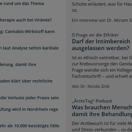
zte rund um das Thema
Schütte erläutert, was für Ha
ist.
herapie auch bei Virämie?
Ein Interview von Dr. Miriam 
g: Cannabis-Wirkstoff kann
Frage an die Ethiker
Darf der Intimbereich
ausgelassen werden?
laut Analyse selten kardiale
Ist es ethisch vertretbar, b
zur Krebsvorsorge den Genita
erung, damit ihre
Frage wandte sich ein Kollege
Fachzeitschrift – und erhielt 
faden klärt über rechtliche
Von Dr. Nicola Zink
die Verluste jeder Praxis sein
„ÄrzteTag“-Podcast
Was brauchen Mensch
üfung wird in Nordrhein rege
damit ihre Behandlung
Der Arztbesuch ist für viele
hr als 10.000 bestätigte Fälle
und Stress verbunden – so das