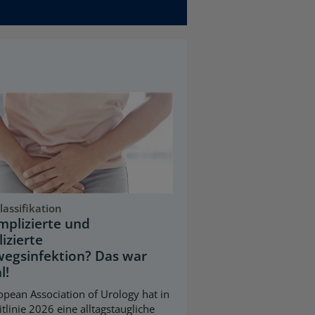
assifikation
plizierte und
izierte
egsinfektion? Das war
l!
opean Association of Urology hat in
itlinie 2026 eine alltagstaugliche