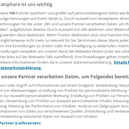
 Leserin, lieber Leser,
vatsphäre ist uns wichtig
nsere
145
-Partner speichern und greifen auf personenbezogene Daten wie 
tändigen Beitrag können Sie lesen, sobald Sie sich eingelogg
utige Kennungen auf Ihrem Gerät zu. Durch Auswahl von Akzeptieren aktivi
echnologien für die unter „Wir und unsere Partner verarbeiten Daten, um I
Jetzt anmelden »
Kostenlos registriere
ellen“ aufgeführten Zwecke. Durch Auswahl von Alle ablehnen oder Widerruf
ng werden diese deaktiviert. Wenn Tracker deaktiviert sind, sind manche Inh
öglicherweise nicht mehr so relevant für Sie. Sie können dieses Menü jeder
 vergessen?
um Ihre Einstellungen zu ändern oder Ihre Einwilligung zu widerrufen, indem
es Problem beim Login?
nstellungen verwalten am unteren Rand der Webseite klicken [oder das sc
en links auf der Webseite, falls zutreffend]. Ihre Einstellungen gelten inner
dung ist mit wenigen Klicks erledigt und kostenlos.
eitere Informationen finden Sie in unserer Datenschutzerklärung.
Details 
teile des kostenlosen Login:
Datenschutzerklärung.
 unsere Partner verarbeiten Daten, um Folgendes bereit
r
Analysen, Hintergründe und Infografiken
usive
Interviews und Praxis-Tipps
von oder Zugriff auf Informationen auf einem Endgerät. Verwendung reduzi
iff auf alle
medizinischen Berichte und Kommentare
l von Werbeanzeigen. Erstellung von Profilen für personalisierte Werbung
en zur Auswahl personalisierter Werbung. Erstellung von Profilen zur Person
en. Verwendung von Profilen zur Auswahl personalisierter Inhalte. Messung
Voraussetzungen für den Zugang
ung. Messung der Performance von Inhalten. Analyse von Zielgruppen durch
inationen von Daten aus verschiedenen Quellen. Entwicklung und Verbess
 Verwendung reduzierter Daten zur Auswahl von Inhalten.
 Partner (Lieferanten)