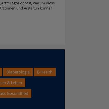
 „ÄrzteTag“-Podcast, warum diese
Ärztinnen und Ärzte tun können.
Diabetologie
E-Health
hen & Leben
ass Gesundheit