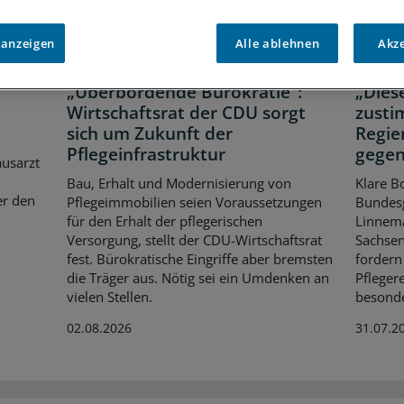
 anzeigen
Alle ablehnen
Akz
Positionspapier
Soziale
„Überbordende Bürokratie“:
„Dies
Wirtschaftsrat der CDU sorgt
zusti
sich um Zukunft der
Regie
Pflegeinfrastruktur
gegen
usarzt
Bau, Erhalt und Modernisierung von
Klare B
er den
Pflegeimmobilien seien Voraussetzungen
Bundesg
für den Erhalt der pflegerischen
Linnema
Versorgung, stellt der CDU-Wirtschaftsrat
Sachsen
fest. Bürokratische Eingriffe aber bremsten
fordern
die Träger aus. Nötig sei ein Umdenken an
Pflegere
vielen Stellen.
besonde
02.08.2026
31.07.2