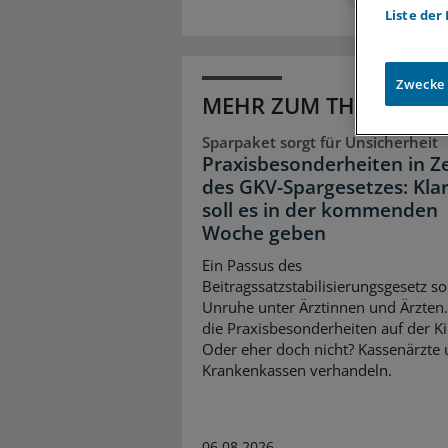
Liste der
Zwecke
MEHR ZUM THEMA
Sparpaket sorgt für Unsicherheit
Praxisbesonderheiten in Z
des GKV-Spargesetzes: Klar
soll es in der kommenden
Woche geben
Ein Passus des
Beitragssatzstabilisierungsgesetz so
Unruhe unter Ärztinnen und Ärzten
die Praxisbesonderheiten auf der K
Oder eher doch nicht? Kassenärzte
Krankenkassen verhandeln.
06.08.2026