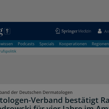
An
swissen
Podcasts
Specials
Kooperationen
Regionen
ufspolitik
band der Deutschen Dermatologen
ologen-Verband bestätigt R
edrowski für vier Jahre im Am