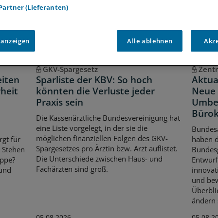
 Partner (Lieferanten)
 anzeigen
Alle ablehnen
Akz
GKV-Spargesetz
Zentr
eiten
Sparliste der KBV: So hoch
Aktua
heit
könnten die Verluste jeder
Neue 
Praxis sein
Umbe
Bürok
Die Kassenärztliche Bundesvereinigung hat
eine Liste vorgelegt, in der sie die
Bundes
möglichen finanziellen Folgen des GKV-
rgt für
haben 
Spargesetzes pro Ärztin bzw. Arzt auflistet.
. Stehen
Bundes
Die Unterschiede zwischen Haus- und
ippe?
Entwurf
Fachärzten sind groß.
 und
innovat
und bew
Überbli
ändern s
05.08.2026
05.08.2