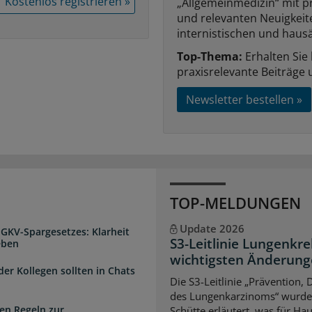
Kostenlos registrieren »
„Allgemeinmedizin“ mit p
und relevanten Neuigkei
internistischen und hausä
Top-Thema:
Erhalten Sie
praxisrelevante Beiträge 
Newsletter bestellen »
TOP-MELDUNGEN
Update 2026
 GKV-Spargesetzes: Klarheit
S3-Leitlinie Lungenkre
eben
wichtigsten Änderun
der Kollegen sollten in Chats
Die S3-Leitlinie „Prävention,
des Lungenkarzinoms“ wurde a
en Regeln zur
Schütte erläutert, was für Ha