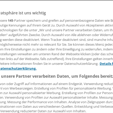
vatsphäre ist uns wichtig
 Leserin, lieber Leser,
nsere
145
-Partner speichern und greifen auf personenbezogene Daten wie 
utige Kennungen auf Ihrem Gerät zu. Durch Auswahl von Akzeptieren aktivi
tändigen Beitrag können Sie lesen, sobald Sie sich eingelogg
echnologien für die unter „Wir und unsere Partner verarbeiten Daten, um I
ellen“ aufgeführten Zwecke. Durch Auswahl von Alle ablehnen oder Widerruf
ng werden diese deaktiviert. Wenn Tracker deaktiviert sind, sind manche Inh
Jetzt anmelden »
Kostenlos registriere
öglicherweise nicht mehr so relevant für Sie. Sie können dieses Menü jeder
um Ihre Einstellungen zu ändern oder Ihre Einwilligung zu widerrufen, indem
 vergessen?
nstellungen verwalten am unteren Rand der Webseite klicken [oder das sc
es Problem beim Login?
en links auf der Webseite, falls zutreffend]. Ihre Einstellungen gelten inner
eitere Informationen finden Sie in unserer Datenschutzerklärung.
Details 
dung ist mit wenigen Klicks erledigt und kostenlos.
Datenschutzerklärung.
teile des kostenlosen Login:
 unsere Partner verarbeiten Daten, um Folgendes bereit
r
Analysen, Hintergründe und Infografiken
von oder Zugriff auf Informationen auf einem Endgerät. Verwendung reduzi
l von Werbeanzeigen. Erstellung von Profilen für personalisierte Werbung
usive
Interviews und Praxis-Tipps
en zur Auswahl personalisierter Werbung. Erstellung von Profilen zur Person
iff auf alle
medizinischen Berichte und Kommentare
en. Verwendung von Profilen zur Auswahl personalisierter Inhalte. Messung
ung. Messung der Performance von Inhalten. Analyse von Zielgruppen durch
Voraussetzungen für den Zugang
inationen von Daten aus verschiedenen Quellen. Entwicklung und Verbess
 Verwendung reduzierter Daten zur Auswahl von Inhalten.