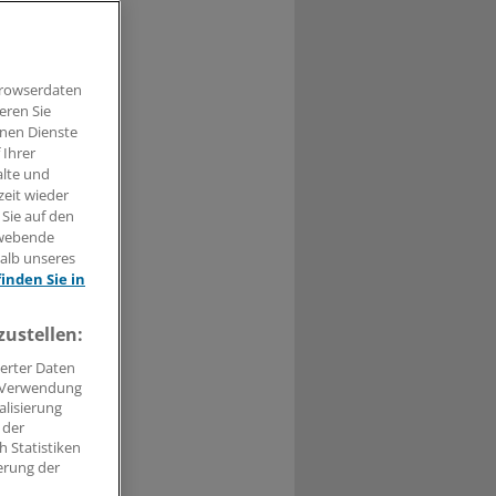
Browserdaten
eren Sie
t haben.
hnen Dienste
 Ihrer
alte und
n »
zeit wieder
 Sie auf den
hwebende
halb unseres
finden Sie in
zustellen:
erter Daten
. Verwendung
alisierung
 der
 Statistiken
erung der