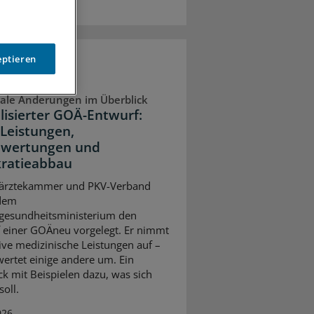
eptieren
ale Änderungen im Überblick
lisierter GOÄ-Entwurf:
Leistungen,
wertungen und
ratieabbau
ärztekammer und PKV-Verband
dem
gesundheitsministerium den
 einer GOÄneu vorgelegt. Er nimmt
ive medizinische Leistungen auf –
ertet einige andere um. Ein
ck mit Beispielen dazu, was sich
oll.
026