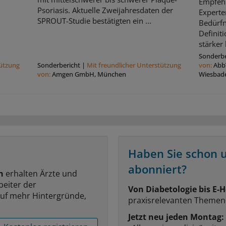
Empfehl
Psoriasis. Aktuelle Zweijahresdaten der
Experte
SPROUT-Studie bestätigten ein ...
Bedürfn
Definit
stärker 
Sonderbe
tützung
Sonderbericht
|
Mit freundlicher Unterstützung
von:
Abb
von:
Amgen GmbH, München
Wiesbad
Haben Sie schon 
abonniert?
n
erhalten Ärzte und
beiter der
Von Diabetologie bis E-H
auf mehr Hintergründe,
praxisrelevanten Themen
Jetzt neu jeden Montag: