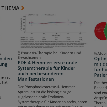
 THEMA
Psoriasis-Therapie bei Kindern und
s
Atopi
Erwachsenen
in den
Optim
PDE-4-Hemmer: erste orale
lung
mit d
Systemtherapie für Kinder −
für h
auch bei besonderen
Patie
nen zur
Manifestationen
, hat
Die the
Der Phosphodiesterase-4-Hemmer
Behandl
Apremilast ist die bislang einzige
,
sind en
zugelassene orale Erstlinien-
d
Ansprüc
Systemtherapie für Kinder ab sechs Jahren
Therapi
mit mittelschwerer bis schwerer Plaque-