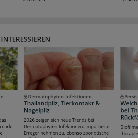
 INTERESSIEREN
en
Dermatophyten-Infektionen
Persi
Thailandpilz, Tierkontakt &
Welche
Nagelpilz
bei T
Rückfä
das
2026 zeigen sich neue Trends bei
erende
Dermatophyten-Infektionen: Importierte
Biofilm
le
Erreger nehmen zu, ebenso zoonotische
therapie