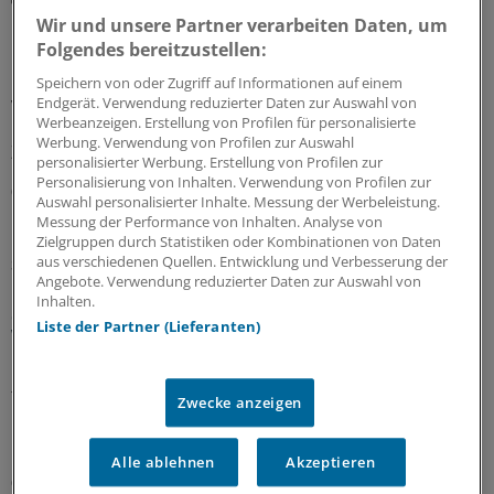
Neuer Bereitschaftsdienst in Nordrhein ist ein
Wir und unsere Partner verarbeiten Daten, um
Erfolgsmodell
Folgendes bereitzustellen:
In nur zwölf Stunden waren die 6.000 Fahrdienste
Speichern von oder Zugriff auf Informationen auf einem
vergeben: Der neu strukturierte ärztliche
Endgerät. Verwendung reduzierter Daten zur Auswahl von
Werbeanzeigen. Erstellung von Profilen für personalisierte
Bereitschaftsdienst in Nordrhein wird gut angenommen.
Werbung. Verwendung von Profilen zur Auswahl
Zuständig sind spezielle Kooperationsmediziner.
personalisierter Werbung. Erstellung von Profilen zur
Personalisierung von Inhalten. Verwendung von Profilen zur
07.08.2026
Auswahl personalisierter Inhalte. Messung der Werbeleistung.
Messung der Performance von Inhalten. Analyse von
Zielgruppen durch Statistiken oder Kombinationen von Daten
aus verschiedenen Quellen. Entwicklung und Verbesserung der
Sparpaket sorgt für Unsicherheit
Angebote. Verwendung reduzierter Daten zur Auswahl von
Praxisbesonderheiten in Zeiten des GKV-
Inhalten.
Spargesetzes: Klarheit soll es in der kommenden
Liste der Partner (Lieferanten)
Woche geben
Ein Passus des Beitragssatzstabilisierungsgesetz sorgt
für Unruhe unter Ärztinnen und Ärzten. Stehen die
Zwecke anzeigen
Praxisbesonderheiten auf der Kippe? Oder eher doch
nicht? Kassenärzte und Krankenkassen verhandeln.
Alle ablehnen
Akzeptieren
06.08.2026