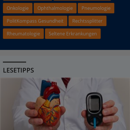
Onkologie
Ophthalmologie
Pneumologie
PolitKompass Gesundheit
Rechtssplitter
Rheumatologie
Seltene Erkrankungen
LESETIPPS