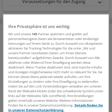
Voraussetzungen für den Zugang
Ihre Privatsphäre ist uns wichtig
Wir und unsere
145
-Partner speichern und greifen auf
MEHR ZUM THEMA
personenbezogene Daten wie Browserdaten oder eindeutige
Kennungen auf Ihrem Gerät zu. Durch Auswahl von Akzeptieren
Interview zum Hitzesommer
aktivieren Sie Tracking-Technologien für die unter „Wir und
Buhlinger-Göpfarth: „Mit Plänen allein retten wir
unsere Partner verarbeiten Daten, um Ihnen Dienste
niemanden vor dem Hitzetod!“
bereitzustellen“ aufgeführten Zwecke. Durch Auswahl von Alle
ablehnen oder Widerruf Ihrer Einwilligung werden diese
Der Staat verlasse sich beim Hitzeschutz auf allen
deaktiviert. Wenn Tracker deaktiviert sind, sind manche Inhalte
Ebenen auf Hausarztpraxen und Kliniken, sagt die
und Anzeigen möglicherweise nicht mehr so relevant für Sie. Sie
Bundesvorsitzende des Hausärztinnen- und
können dieses Menü jederzeit wieder aufrufen, um Ihre
Hausärzteverbands, Nicola Buhlinger-Göpfarth. Eine
Einstellungen zu ändern oder Ihre Einwilligung zu widerrufen,
Vergütung der Aufklärungsarbeit bleibe Fehlanzeige.
indem Sie auf den Link Voreinstellungen verwalten am unteren
Rand der Webseite klicken [oder das schwebende Symbol unten
10.08.2026
links auf der Webseite, falls zutreffend]. Ihre Einstellungen
gelten innerhalb unseres Website. Weitere Informationen
finden Sie in unserer Datenschutzerklärung.
Details finden Sie
in unserer Datenschutzerklärung.
Notfallversorgung