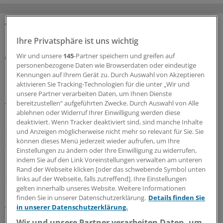
MEHR ZUM THEMA
Ihre Privatsphäre ist uns wichtig
Wir und unsere
145
-Partner speichern und greifen auf
Notfallversorgung
personenbezogene Daten wie Browserdaten oder eindeutige
Neuer Bereitschaftsdienst in Nordrhein ist ein
Kennungen auf Ihrem Gerät zu. Durch Auswahl von Akzeptieren
Erfolgsmodell
aktivieren Sie Tracking-Technologien für die unter „Wir und
In nur zwölf Stunden waren die 6.000 Fahrdienste
unsere Partner verarbeiten Daten, um Ihnen Dienste
bereitzustellen“ aufgeführten Zwecke. Durch Auswahl von Alle
vergeben: Der neu strukturierte ärztliche
ablehnen oder Widerruf Ihrer Einwilligung werden diese
Bereitschaftsdienst in Nordrhein wird gut angenommen.
deaktiviert. Wenn Tracker deaktiviert sind, sind manche Inhalte
Zuständig sind spezielle Kooperationsmediziner.
und Anzeigen möglicherweise nicht mehr so relevant für Sie. Sie
können dieses Menü jederzeit wieder aufrufen, um Ihre
07.08.2026
Einstellungen zu ändern oder Ihre Einwilligung zu widerrufen,
indem Sie auf den Link Voreinstellungen verwalten am unteren
Rand der Webseite klicken [oder das schwebende Symbol unten
Sparpaket sorgt für Unsicherheit
links auf der Webseite, falls zutreffend]. Ihre Einstellungen
Praxisbesonderheiten in Zeiten des GKV-
gelten innerhalb unseres Website. Weitere Informationen
Spargesetzes: Klarheit soll es in der kommenden
finden Sie in unserer Datenschutzerklärung.
Details finden Sie
in unserer Datenschutzerklärung.
Woche geben
Wir und unsere Partner verarbeiten Daten, um