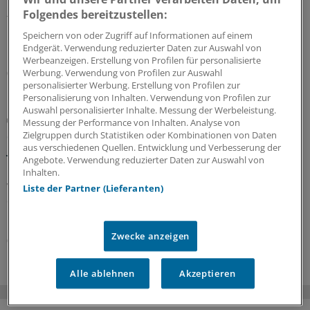
Ein Passus des Beitragssatzstabilisierungsgesetz sorgt
Folgendes bereitzustellen:
für Unruhe unter Ärztinnen und Ärzten. Stehen die
Praxisbesonderheiten auf der Kippe? Oder eher doch
Speichern von oder Zugriff auf Informationen auf einem
nicht? Kassenärzte und Krankenkassen verhandeln.
Endgerät. Verwendung reduzierter Daten zur Auswahl von
Werbeanzeigen. Erstellung von Profilen für personalisierte
Werbung. Verwendung von Profilen zur Auswahl
06.08.2026
personalisierter Werbung. Erstellung von Profilen zur
Personalisierung von Inhalten. Verwendung von Profilen zur
Auswahl personalisierter Inhalte. Messung der Werbeleistung.
GKV-Spargesetz
Messung der Performance von Inhalten. Analyse von
Sparliste der KBV: So hoch könnten die Verluste
Zielgruppen durch Statistiken oder Kombinationen von Daten
jeder Praxis sein
aus verschiedenen Quellen. Entwicklung und Verbesserung der
Angebote. Verwendung reduzierter Daten zur Auswahl von
Die Kassenärztliche Bundesvereinigung hat eine Liste
Inhalten.
vorgelegt, in der sie die möglichen finanziellen Folgen
Liste der Partner (Lieferanten)
des GKV-Spargesetzes pro Ärztin bzw. Arzt auflistet. Die
Unterschiede zwischen Haus- und Fachärzten sind groß.
Zwecke anzeigen
05.08.2026
Alle ablehnen
Akzeptieren