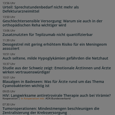
13:56 Uhr
Urteil: Sprechstundenbedarf nicht mehr als
Defekturarzneimittel
13:50 Uhr
Geschlechtersensible Versorgung: Warum sie auch in der
orthopädischen Reha wichtiger wird
13:06 Uhr
Zusatznutzten für Teplizumab nicht quantifizierbar
11:39 Uhr
Desogestrel mit gering erhöhtem Risiko für ein Meningeom
assoziiert
10:51 Uhr
Auch seltene, milde Hypoglykämien gefährden die Netzhaut
10:37 Uhr
Studie aus der Schweiz zeigt: Emotionale Ärztinnen und Ärzte
wirken vertrauenswürdiger
10:01 Uhr
Blaualgen in Badeseen: Was für Ärzte rund um das Thema
Cyanobakterien wichtig ist
09:05 Uhr
HIV: Langwirksame antiretrovirale Therapie auch bei Virämie?
Kooperation
|
In Kooperation mit:
AOK-Bundesverband
07:30 Uhr
Tumoroperationen: Mindestmengen beschleunigen die
Zentralisierung der Krebsversorgung