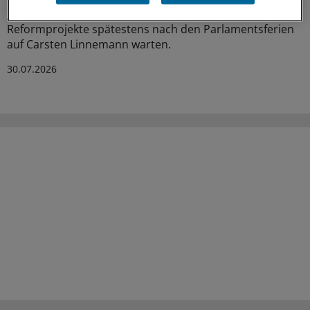
gefüllt. Die Ärzte Zeitung hat nachgesehen, welche
Reformprojekte spätestens nach den Parlamentsferien
auf Carsten Linnemann warten.
30.07.2026