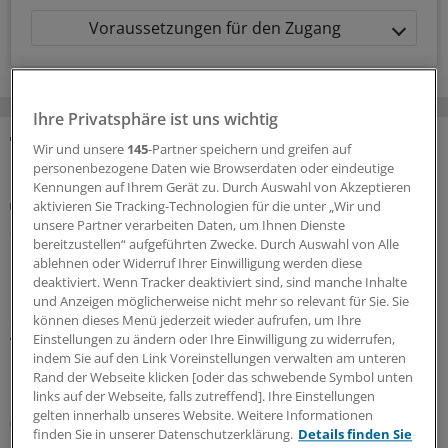
Voraussetzungen für den Zugang
Ihre Privatsphäre ist uns wichtig
Wir und unsere
145
-Partner speichern und greifen auf
MEHR ZUM THEMA
personenbezogene Daten wie Browserdaten oder eindeutige
Kennungen auf Ihrem Gerät zu. Durch Auswahl von Akzeptieren
Positionspapier
aktivieren Sie Tracking-Technologien für die unter „Wir und
„Überbordende Bürokratie“: Wirtschaftsrat der
unsere Partner verarbeiten Daten, um Ihnen Dienste
CDU sorgt sich um Zukunft der
bereitzustellen“ aufgeführten Zwecke. Durch Auswahl von Alle
ablehnen oder Widerruf Ihrer Einwilligung werden diese
Pflegeinfrastruktur
deaktiviert. Wenn Tracker deaktiviert sind, sind manche Inhalte
Bau, Erhalt und Modernisierung von Pflegeimmobilien
und Anzeigen möglicherweise nicht mehr so relevant für Sie. Sie
seien Voraussetzungen für den Erhalt der pflegerischen
können dieses Menü jederzeit wieder aufrufen, um Ihre
Einstellungen zu ändern oder Ihre Einwilligung zu widerrufen,
Versorgung, stellt der CDU-Wirtschaftsrat fest.
indem Sie auf den Link Voreinstellungen verwalten am unteren
Bürokratische Eingriffe aber bremsten die Träger aus.
Rand der Webseite klicken [oder das schwebende Symbol unten
Nötig sei ein Umdenken an vielen Stellen.
links auf der Webseite, falls zutreffend]. Ihre Einstellungen
gelten innerhalb unseres Website. Weitere Informationen
02.08.2026
finden Sie in unserer Datenschutzerklärung.
Details finden Sie