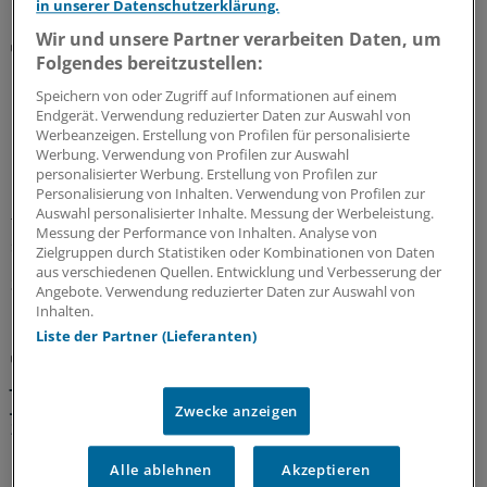
in unserer Datenschutzerklärung.
Wir und unsere Partner verarbeiten Daten, um
Sommerinterview
Folgendes bereitzustellen:
CDU-Politikerin Simone Borchardt:
Primärversorgung bedeutet bessere
Speichern von oder Zugriff auf Informationen auf einem
Koordination!
Endgerät. Verwendung reduzierter Daten zur Auswahl von
Werbeanzeigen. Erstellung von Profilen für personalisierte
Die gesundheitspolitische Sprecherin der Unions-
Werbung. Verwendung von Profilen zur Auswahl
Bundestagsfraktion, Simone Borchardt, sieht die GKV-
personalisierter Werbung. Erstellung von Profilen zur
Personalisierung von Inhalten. Verwendung von Profilen zur
Finanzierung kurzfristig gesichert, mahnt aber
Auswahl personalisierter Inhalte. Messung der Werbeleistung.
tiefgreifende Veränderungen an. Im Interview erläutert
Messung der Performance von Inhalten. Analyse von
sie ihre Prioritäten nach der Sommerpause.
Zielgruppen durch Statistiken oder Kombinationen von Daten
aus verschiedenen Quellen. Entwicklung und Verbesserung der
30.07.2026
Angebote. Verwendung reduzierter Daten zur Auswahl von
Inhalten.
Liste der Partner (Lieferanten)
„Einfach mal machen“!?
Jede Menge Arbeit für Linnemann: Das kommt
jetzt auf den neuen Bundesgesundheitsminister
Zwecke anzeigen
zu
Pflege, Notfall, Primärversorgung, Prävention und mehr:
Alle ablehnen
Akzeptieren
Das Lastenheft des neuen Gesundheitsministers ist prall