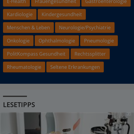
E-Health
Frauengesundheit
Gastroenterologie
Kardiologie
Kindergesundheit
Menschen & Leben
Neurologie/Psychiatrie
Onkologie
Ophthalmologie
Pneumologie
PolitKompass Gesundheit
Rechtssplitter
Rheumatologie
Seltene Erkrankungen
LESETIPPS