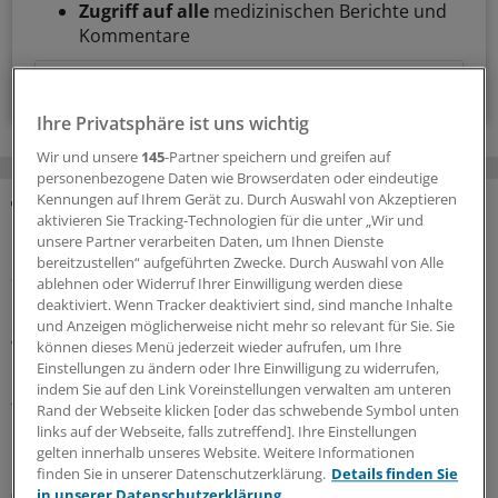
Zugriff auf alle
medizinischen Berichte und
Kommentare
Voraussetzungen für den Zugang
Ihre Privatsphäre ist uns wichtig
Wir und unsere
145
-Partner speichern und greifen auf
personenbezogene Daten wie Browserdaten oder eindeutige
Kennungen auf Ihrem Gerät zu. Durch Auswahl von Akzeptieren
aktivieren Sie Tracking-Technologien für die unter „Wir und
MEHR ZUM THEMA
unsere Partner verarbeiten Daten, um Ihnen Dienste
bereitzustellen“ aufgeführten Zwecke. Durch Auswahl von Alle
Sparpaket sorgt für Unsicherheit
ablehnen oder Widerruf Ihrer Einwilligung werden diese
Praxisbesonderheiten in Zeiten des GKV-
deaktiviert. Wenn Tracker deaktiviert sind, sind manche Inhalte
Spargesetzes: Klarheit soll es in der kommenden
und Anzeigen möglicherweise nicht mehr so relevant für Sie. Sie
Woche geben
können dieses Menü jederzeit wieder aufrufen, um Ihre
Einstellungen zu ändern oder Ihre Einwilligung zu widerrufen,
Ein Passus des Beitragssatzstabilisierungsgesetz sorgt
indem Sie auf den Link Voreinstellungen verwalten am unteren
für Unruhe unter Ärztinnen und Ärzten. Stehen die
Rand der Webseite klicken [oder das schwebende Symbol unten
Praxisbesonderheiten auf der Kippe? Oder eher doch
links auf der Webseite, falls zutreffend]. Ihre Einstellungen
gelten innerhalb unseres Website. Weitere Informationen
nicht? Kassenärzte und Krankenkassen verhandeln.
finden Sie in unserer Datenschutzerklärung.
Details finden Sie
06.08.2026
in unserer Datenschutzerklärung.