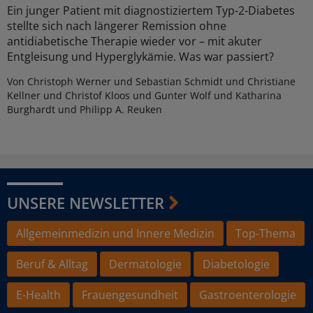
Ein junger Patient mit diagnostiziertem Typ-2-Diabetes
stellte sich nach längerer Remission ohne
antidiabetische Therapie wieder vor – mit akuter
Entgleisung und Hyperglykämie. Was war passiert?
Von Christoph Werner und Sebastian Schmidt und Christiane
Kellner und Christof Kloos und Gunter Wolf und Katharina
Burghardt und Philipp A. Reuken
UNSERE NEWSLETTER
Allgemeinmedizin und Innere Medizin
Top-Thema
Beruf & Alltag
Dermatologie
Diabetologie
E-Health
Frauengesundheit
Gastroenterologie