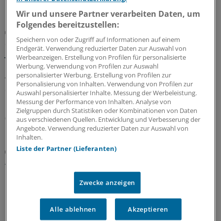
Wir und unsere Partner verarbeiten Daten, um
Folgendes bereitzustellen:
GKV-Spargesetz
Speichern von oder Zugriff auf Informationen auf einem
Sparliste der KBV: So hoch könnten die Verluste
Endgerät. Verwendung reduzierter Daten zur Auswahl von
jeder Praxis sein
Werbeanzeigen. Erstellung von Profilen für personalisierte
Werbung. Verwendung von Profilen zur Auswahl
Die Kassenärztliche Bundesvereinigung hat eine Liste
personalisierter Werbung. Erstellung von Profilen zur
vorgelegt, in der sie die möglichen finanziellen Folgen
Personalisierung von Inhalten. Verwendung von Profilen zur
des GKV-Spargesetzes pro Ärztin bzw. Arzt auflistet. Die
Auswahl personalisierter Inhalte. Messung der Werbeleistung.
Unterschiede zwischen Haus- und Fachärzten sind groß.
Messung der Performance von Inhalten. Analyse von
Zielgruppen durch Statistiken oder Kombinationen von Daten
05.08.2026
aus verschiedenen Quellen. Entwicklung und Verbesserung der
Angebote. Verwendung reduzierter Daten zur Auswahl von
Inhalten.
Liste der Partner (Lieferanten)
Zentrale Änderungen im Überblick
Aktualisierter GOÄ-Entwurf: Neue Leistungen,
Umbewertungen und Bürokratieabbau
Zwecke anzeigen
Bundesärztekammer und PKV-Verband haben dem
Bundesgesundheitsministerium den Entwurf einer
GOÄneu vorgelegt. Er nimmt innovative medizinische
Alle ablehnen
Akzeptieren
Leistungen auf – und bewertet einige andere um. Ein