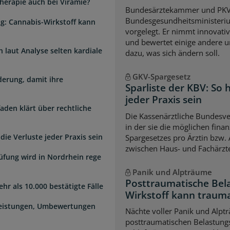
herapie auch bei Virämie?
Bundesärztekammer und PK
Bundesgesundheitsministeri
g: Cannabis-Wirkstoff kann
vorgelegt. Er nimmt innovati
und bewertet einige andere u
laut Analyse selten kardiale
dazu, was sich ändern soll.
GKV-Spargesetz
erung, damit ihre
Sparliste der KBV: So
jeder Praxis sein
faden klärt über rechtliche
Die Kassenärztliche Bundesver
in der sie die möglichen fina
die Verluste jeder Praxis sein
Spargesetzes pro Ärztin bzw. A
zwischen Haus- und Fachärzte
üfung wird in Nordrhein rege
Panik und Alpträume
Posttraumatische Bel
hr als 10.000 bestätigte Fälle
Wirkstoff kann traum
Leistungen, Umbewertungen
Nächte voller Panik und Alpt
posttraumatischen Belastungs