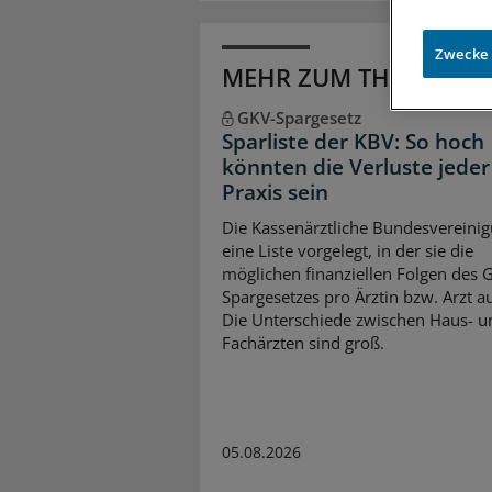
Zwecke
MEHR ZUM THEMA
GKV-Spargesetz
Sparliste der KBV: So hoch
könnten die Verluste jeder
Praxis sein
Die Kassenärztliche Bundesvereinig
eine Liste vorgelegt, in der sie die
möglichen finanziellen Folgen des 
Spargesetzes pro Ärztin bzw. Arzt auf
Die Unterschiede zwischen Haus- u
Fachärzten sind groß.
05.08.2026