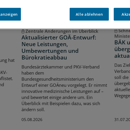
 anzeigen
Alle ablehnen
Akz
Schne
Zentrale Änderungen im Überblick
Minist
Aktualisierter GOÄ-Entwurf:
BÄK u
Neue Leistungen,
über
Umbewertungen und
aktua
Bürokratieabbau
ung hat
Das Zie
Bundesärztekammer und PKV-Verband
Verband
GKV-
haben dem
soll die
listet.
Bundesgesundheitsministerium den
übergeb
nd
Entwurf einer GOÄneu vorgelegt. Er nimmt
aktuell
innovative medizinische Leistungen auf –
Wegege
und bewertet einige andere um. Ein
Überblick mit Beispielen dazu, was sich
ändern soll.
05.08.2026
31.07.2