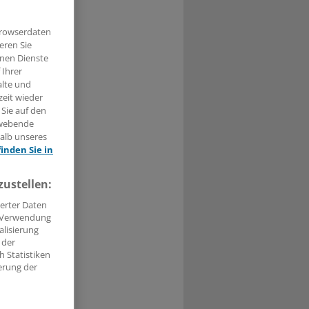
Browserdaten
eren Sie
t haben.
hnen Dienste
 Ihrer
alte und
n »
zeit wieder
 Sie auf den
hwebende
halb unseres
finden Sie in
zustellen:
erter Daten
. Verwendung
alisierung
 der
 Statistiken
erung der