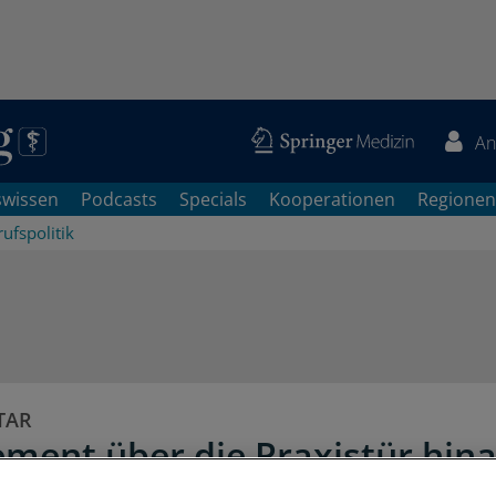
An
swissen
Podcasts
Specials
Kooperationen
Regionen
ufspolitik
TAR
ment über die Praxistür hin