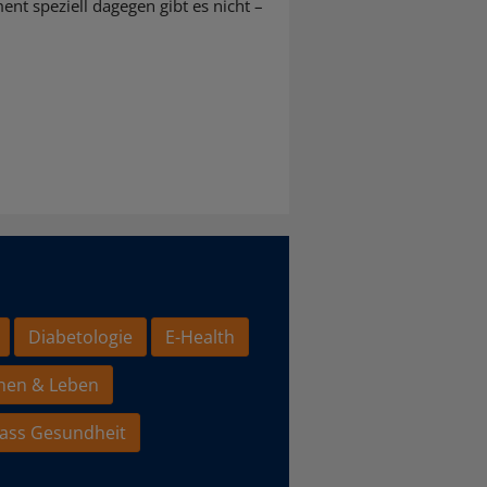
nt speziell dagegen gibt es nicht –
Diabetologie
E-Health
hen & Leben
ass Gesundheit