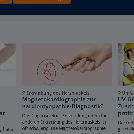
Erkrankung des Herzmuskels
Umfa
Magnetokardiographie zur
UV-GO
Kardiomyopathie-Diagnostik?
Zusch
ar
profit
Die Diagnose einer Entzündung oder einer
anderen Erkrankung des Herzmuskels ist
Die Geb
oft schwierig. Die Magnetokardiographie
gesetzl
 hat in