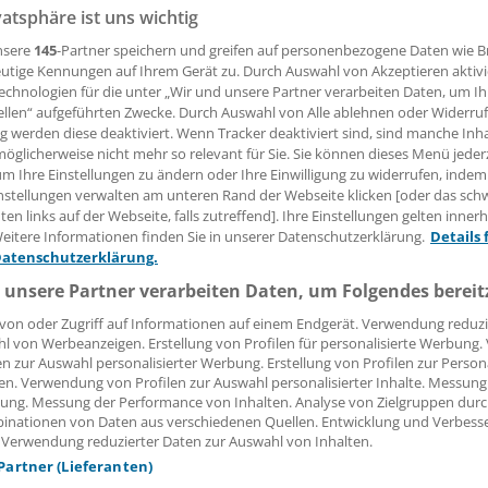
vatsphäre ist uns wichtig
 Leserin, lieber Leser,
nsere
145
-Partner speichern und greifen auf personenbezogene Daten wie 
utige Kennungen auf Ihrem Gerät zu. Durch Auswahl von Akzeptieren aktivi
tändigen Beitrag können Sie lesen, sobald Sie sich eingelogg
echnologien für die unter „Wir und unsere Partner verarbeiten Daten, um I
ellen“ aufgeführten Zwecke. Durch Auswahl von Alle ablehnen oder Widerruf
ng werden diese deaktiviert. Wenn Tracker deaktiviert sind, sind manche Inh
Jetzt anmelden »
Kostenlos registriere
öglicherweise nicht mehr so relevant für Sie. Sie können dieses Menü jeder
um Ihre Einstellungen zu ändern oder Ihre Einwilligung zu widerrufen, indem
 vergessen?
nstellungen verwalten am unteren Rand der Webseite klicken [oder das sc
es Problem beim Login?
en links auf der Webseite, falls zutreffend]. Ihre Einstellungen gelten inner
eitere Informationen finden Sie in unserer Datenschutzerklärung.
Details 
dung ist mit wenigen Klicks erledigt und kostenlos.
Datenschutzerklärung.
teile des kostenlosen Login:
 unsere Partner verarbeiten Daten, um Folgendes bereit
r
Analysen, Hintergründe und Infografiken
von oder Zugriff auf Informationen auf einem Endgerät. Verwendung reduzi
l von Werbeanzeigen. Erstellung von Profilen für personalisierte Werbung
usive
Interviews und Praxis-Tipps
en zur Auswahl personalisierter Werbung. Erstellung von Profilen zur Person
iff auf alle
medizinischen Berichte und Kommentare
en. Verwendung von Profilen zur Auswahl personalisierter Inhalte. Messung
ung. Messung der Performance von Inhalten. Analyse von Zielgruppen durch
Voraussetzungen für den Zugang
inationen von Daten aus verschiedenen Quellen. Entwicklung und Verbess
 Verwendung reduzierter Daten zur Auswahl von Inhalten.
 Partner (Lieferanten)