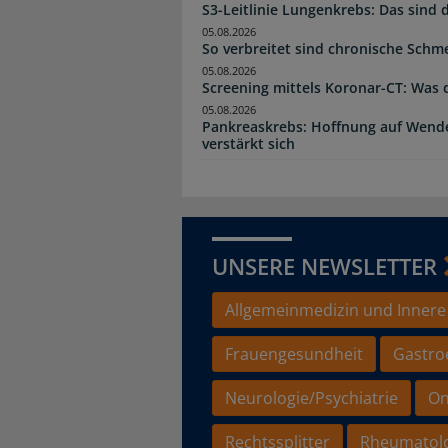
S3-Leitlinie Lungenkrebs: Das sind
05.08.2026
So verbreitet sind chronische Schm
05.08.2026
Screening mittels Koronar-CT: Was 
05.08.2026
Pankreaskrebs: Hoffnung auf Wen
verstärkt sich
UNSERE NEWSLETTER
Allgemeinmedizin und Innere
Frauengesundheit
Gastro
Neurologie/Psychiatrie
On
Rechtssplitter
Rheumatol