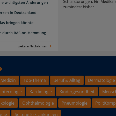
Schlafstörungen. Ein Medikame
 die wichtigsten Änderungen
zumindest bisher.
erzen in Deutschland
das bringen könnte
de durch RAS-on-Hemmung
weitere Nachrichten
 Medizin
Top-Thema
Beruf & Alltag
Dermatologie
enterologie
Kardiologie
Kindergesundheit
Mensc
kologie
Ophthalmologie
Pneumologie
PolitKomp
ogie
Seltene Erkrankungen