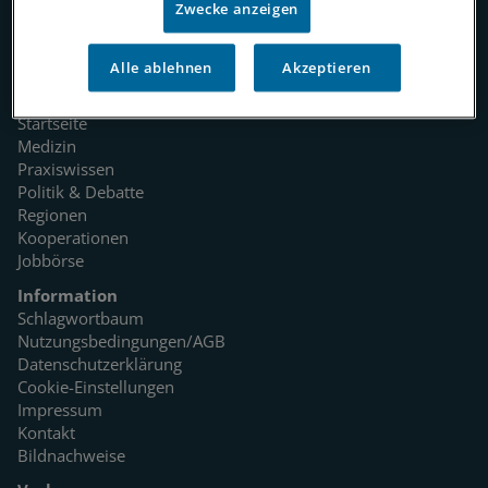
Zwecke anzeigen
Alle ablehnen
Akzeptieren
Rubriken
Startseite
Medizin
Praxiswissen
Politik & Debatte
Regionen
Kooperationen
Jobbörse
Information
Schlagwortbaum
Nutzungsbedingungen/AGB
Datenschutzerklärung
Cookie-Einstellungen
Impressum
Kontakt
Bildnachweise