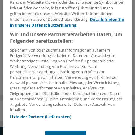
Rand der Webseite klicken [oder das schwebende Symbol unten
links auf der Webseite, falls zutreffend]. Ihre Einstellungen
An dieser Stelle finden Sie Inhalte von
gelten innerhalb unseres Website. Weitere Informationen
movingimage EVP GmbH
finden Sie in unserer Datenschutzerklärung.
Details finden Sie
Um Videos von movingimage zu integrieren, brauchen wir
in unserer Datenschutzerklärung.
Ihre Zustimmung.
Wir und unsere Partner verarbeiten Daten, um
Folgendes bereitzustellen:
Speichern von oder Zugriff auf Informationen auf einem
Ich bin damit einverstanden, dass mir Inhalte von movingimage übermittelt
Endgerät. Verwendung reduzierter Daten zur Auswahl von
werden. Dazu ist ggf. die Speicherung von Cookies auf Ihrem Gerät
Werbeanzeigen. Erstellung von Profilen für personalisierte
notwendig. Mehr Informationen dazu finden Sie
hier
.
Werbung. Verwendung von Profilen zur Auswahl
personalisierter Werbung. Erstellung von Profilen zur
Personalisierung von Inhalten. Verwendung von Profilen zur
© Ärzte Zeitung/Springermedizin Verlag GmbH
Auswahl personalisierter Inhalte. Messung der Werbeleistung.
Messung der Performance von Inhalten. Analyse von
Zielgruppen durch Statistiken oder Kombinationen von Daten
aus verschiedenen Quellen. Entwicklung und Verbesserung der
Angebote. Verwendung reduzierter Daten zur Auswahl von
Inhalten.
NACH OBEN
Liste der Partner (Lieferanten)