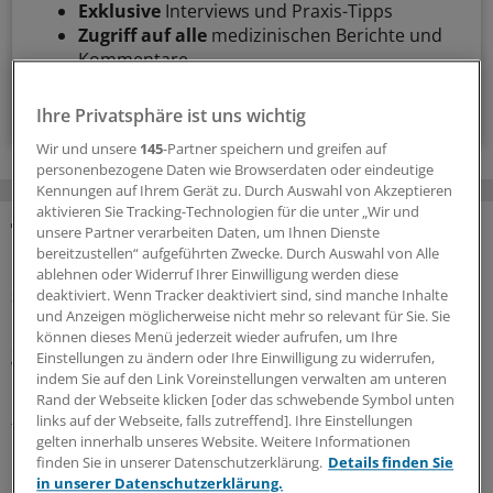
Exklusive
Interviews und Praxis-Tipps
Zugriff auf alle
medizinischen Berichte und
Kommentare
Voraussetzungen für den Zugang
Ihre Privatsphäre ist uns wichtig
Wir und unsere
145
-Partner speichern und greifen auf
personenbezogene Daten wie Browserdaten oder eindeutige
Kennungen auf Ihrem Gerät zu. Durch Auswahl von Akzeptieren
aktivieren Sie Tracking-Technologien für die unter „Wir und
unsere Partner verarbeiten Daten, um Ihnen Dienste
MEHR ZUM THEMA
bereitzustellen“ aufgeführten Zwecke. Durch Auswahl von Alle
ablehnen oder Widerruf Ihrer Einwilligung werden diese
deaktiviert. Wenn Tracker deaktiviert sind, sind manche Inhalte
Sparpaket sorgt für Unsicherheit
und Anzeigen möglicherweise nicht mehr so relevant für Sie. Sie
Praxisbesonderheiten in Zeiten des GKV-
können dieses Menü jederzeit wieder aufrufen, um Ihre
Spargesetzes: Klarheit soll es in der kommenden
Einstellungen zu ändern oder Ihre Einwilligung zu widerrufen,
Woche geben
indem Sie auf den Link Voreinstellungen verwalten am unteren
Rand der Webseite klicken [oder das schwebende Symbol unten
Ein Passus des Beitragssatzstabilisierungsgesetz sorgt
links auf der Webseite, falls zutreffend]. Ihre Einstellungen
für Unruhe unter Ärztinnen und Ärzten. Stehen die
gelten innerhalb unseres Website. Weitere Informationen
Praxisbesonderheiten auf der Kippe? Oder eher doch
finden Sie in unserer Datenschutzerklärung.
Details finden Sie
nicht? Kassenärzte und Krankenkassen verhandeln.
in unserer Datenschutzerklärung.