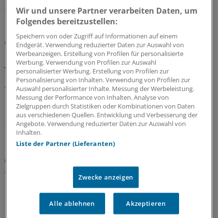
06.08.2026
Wir und unsere Partner verarbeiten Daten, um
Folgendes bereitzustellen:
Speichern von oder Zugriff auf Informationen auf einem
GKV-Spargesetz
Endgerät. Verwendung reduzierter Daten zur Auswahl von
Sparliste der KBV: So hoch könnten die Verluste
Werbeanzeigen. Erstellung von Profilen für personalisierte
jeder Praxis sein
Werbung. Verwendung von Profilen zur Auswahl
personalisierter Werbung. Erstellung von Profilen zur
Die Kassenärztliche Bundesvereinigung hat eine Liste
Personalisierung von Inhalten. Verwendung von Profilen zur
vorgelegt, in der sie die möglichen finanziellen Folgen
Auswahl personalisierter Inhalte. Messung der Werbeleistung.
Messung der Performance von Inhalten. Analyse von
des GKV-Spargesetzes pro Ärztin bzw. Arzt auflistet. Die
Zielgruppen durch Statistiken oder Kombinationen von Daten
Unterschiede zwischen Haus- und Fachärzten sind groß.
aus verschiedenen Quellen. Entwicklung und Verbesserung der
Angebote. Verwendung reduzierter Daten zur Auswahl von
05.08.2026
Inhalten.
Liste der Partner (Lieferanten)
Zentrale Änderungen im Überblick
Aktualisierter GOÄ-Entwurf: Neue Leistungen,
Zwecke anzeigen
Umbewertungen und Bürokratieabbau
Bundesärztekammer und PKV-Verband haben dem
Alle ablehnen
Akzeptieren
Bundesgesundheitsministerium den Entwurf einer
GOÄneu vorgelegt. Er nimmt innovative medizinische