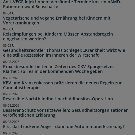
Anti-VEGF-Injektionen: Versäumte Termine kosten nAMD-
Patienten wohl Sehschärfe
04:04 Uhr
Vegetarische und vegane Ernährung bei Kindern mit
Vorerkrankungen
04:00 Uhr
Reiseimpfungen bei Kindern: Müssen Abstandsregeln
eingehalten werden?
03:05 Uhr
Gesundheitsrechtler Thomas Schlegel: „Krankheit wirkt wie
eine stille Rezession im Inneren der Wirtschaft“
06.08.2026
Praxisbesonderheiten in Zeiten des GKV-Spargesetzes:
Klarheit soll es in der kommenden Woche geben
06.08.2026
KBV und Krankenkassen präzisieren die neuen Regeln zur
Cannabistherapie
06.08.2026
Reversible Nachtblindheit nach Adipositas-Operation
06.08.2026
Besserer Schutz vor Hitzewellen: Gesundheitsorganisationen
veröffentlichen Erklärung
06.08.2026
Erst das trockene Auge – dann die Autoimmunerkrankung?
06.08.2026