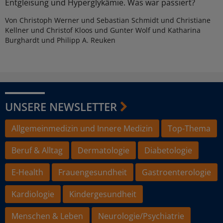
Entgleisung und Hyperglykämie. Was war passiert?
Von Christoph Werner und Sebastian Schmidt und Christiane
Kellner und Christof Kloos und Gunter Wolf und Katharina
Burghardt und Philipp A. Reuken
UNSERE NEWSLETTER
Allgemeinmedizin und Innere Medizin
Top-Thema
Beruf & Alltag
Dermatologie
Diabetologie
E-Health
Frauengesundheit
Gastroenterologie
Kardiologie
Kindergesundheit
Menschen & Leben
Neurologie/Psychiatrie