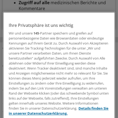
Zugriff auf alle
medizinischen Berichte und
Kommentare
Voraussetzungen für den Zugang
Ihre Privatsphäre ist uns wichtig
Wir und unsere
145
-Partner speichern und greifen auf
personenbezogene Daten wie Browserdaten oder eindeutige
Kennungen auf Ihrem Gerät zu. Durch Auswahl von Akzeptieren
aktivieren Sie Tracking-Technologien für die unter „Wir und
unsere Partner verarbeiten Daten, um Ihnen Dienste
MEHR ZUM THEMA
bereitzustellen“ aufgeführten Zwecke. Durch Auswahl von Alle
ablehnen oder Widerruf Ihrer Einwilligung werden diese
Notfallversorgung
deaktiviert. Wenn Tracker deaktiviert sind, sind manche Inhalte
Neuer Bereitschaftsdienst in Nordrhein ist ein
und Anzeigen möglicherweise nicht mehr so relevant für Sie. Sie
Erfolgsmodell
können dieses Menü jederzeit wieder aufrufen, um Ihre
Einstellungen zu ändern oder Ihre Einwilligung zu widerrufen,
In nur zwölf Stunden waren die 6.000 Fahrdienste
indem Sie auf den Link Voreinstellungen verwalten am unteren
vergeben: Der neu strukturierte ärztliche
Rand der Webseite klicken [oder das schwebende Symbol unten
Bereitschaftsdienst in Nordrhein wird gut angenommen.
links auf der Webseite, falls zutreffend]. Ihre Einstellungen
Zuständig sind spezielle Kooperationsmediziner.
gelten innerhalb unseres Website. Weitere Informationen
finden Sie in unserer Datenschutzerklärung.
Details finden Sie
07.08.2026
in unserer Datenschutzerklärung.