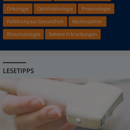
Onkologie
Ophthalmologie
Pneumologie
PolitKompass Gesundheit
Rechtssplitter
Rheumatologie
Seltene Erkrankungen
LESETIPPS