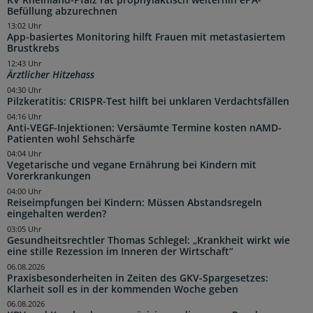
Befüllung abzurechnen
13:02 Uhr
App-basiertes Monitoring hilft Frauen mit metastasiertem
Brustkrebs
12:43 Uhr
Ärztlicher Hitzehass
04:30 Uhr
Pilzkeratitis: CRISPR-Test hilft bei unklaren Verdachtsfällen
04:16 Uhr
Anti-VEGF-Injektionen: Versäumte Termine kosten nAMD-
Patienten wohl Sehschärfe
04:04 Uhr
Vegetarische und vegane Ernährung bei Kindern mit
Vorerkrankungen
04:00 Uhr
Reiseimpfungen bei Kindern: Müssen Abstandsregeln
eingehalten werden?
03:05 Uhr
Gesundheitsrechtler Thomas Schlegel: „Krankheit wirkt wie
eine stille Rezession im Inneren der Wirtschaft“
06.08.2026
Praxisbesonderheiten in Zeiten des GKV-Spargesetzes:
Klarheit soll es in der kommenden Woche geben
06.08.2026