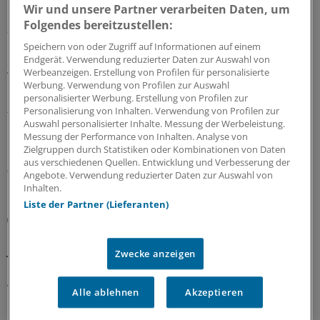
Wir und unsere Partner verarbeiten Daten, um
Folgendes bereitzustellen:
Sparpaket sorgt für Unsicherheit
Praxisbesonderheiten in Zeiten des GKV-
Speichern von oder Zugriff auf Informationen auf einem
Spargesetzes: Klarheit soll es in der kommenden
Endgerät. Verwendung reduzierter Daten zur Auswahl von
Werbeanzeigen. Erstellung von Profilen für personalisierte
Woche geben
Werbung. Verwendung von Profilen zur Auswahl
Ein Passus des Beitragssatzstabilisierungsgesetz sorgt
personalisierter Werbung. Erstellung von Profilen zur
Personalisierung von Inhalten. Verwendung von Profilen zur
für Unruhe unter Ärztinnen und Ärzten. Stehen die
Auswahl personalisierter Inhalte. Messung der Werbeleistung.
Praxisbesonderheiten auf der Kippe? Oder eher doch
Messung der Performance von Inhalten. Analyse von
nicht? Kassenärzte und Krankenkassen verhandeln.
Zielgruppen durch Statistiken oder Kombinationen von Daten
aus verschiedenen Quellen. Entwicklung und Verbesserung der
06.08.2026
Angebote. Verwendung reduzierter Daten zur Auswahl von
Inhalten.
Liste der Partner (Lieferanten)
GKV-Spargesetz
Sparliste der KBV: So hoch könnten die Verluste
jeder Praxis sein
Zwecke anzeigen
Die Kassenärztliche Bundesvereinigung hat eine Liste
vorgelegt, in der sie die möglichen finanziellen Folgen
Alle ablehnen
Akzeptieren
des GKV-Spargesetzes pro Ärztin bzw. Arzt auflistet. Die
Unterschiede zwischen Haus- und Fachärzten sind groß.