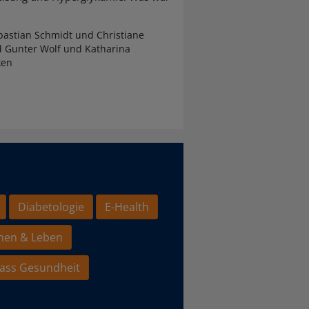
astian Schmidt und Christiane
d Gunter Wolf und Katharina
ken
Diabetologie
E-Health
hen & Leben
ass Gesundheit