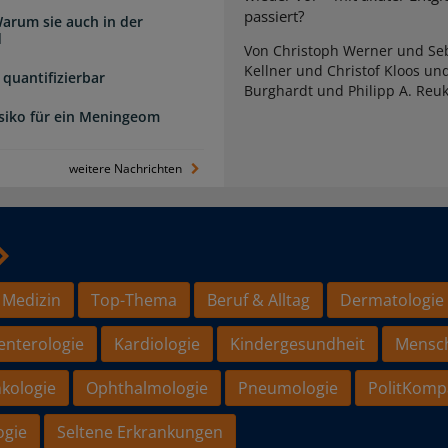
passiert?
arum sie auch in der
d
Von Christoph Werner und Seb
Kellner und Christof Kloos un
quantifizierbar
Burghardt und Philipp A. Reu
isiko für ein Meningeom
weitere Nachrichten
 Medizin
Top-Thema
Beruf & Alltag
Dermatologie
enterologie
Kardiologie
Kindergesundheit
Mensc
kologie
Ophthalmologie
Pneumologie
PolitKomp
ogie
Seltene Erkrankungen