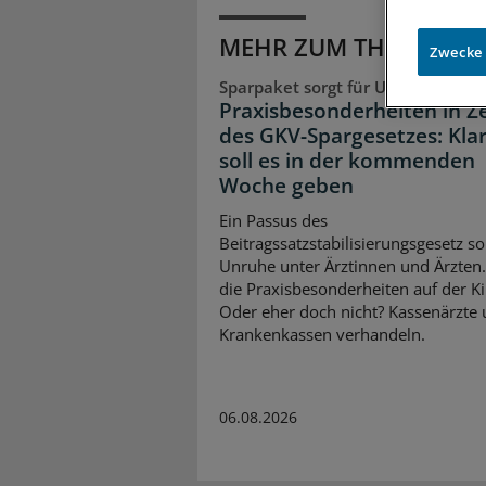
MEHR ZUM THEMA
Zwecke
Sparpaket sorgt für Unsicherheit
Praxisbesonderheiten in Z
des GKV-Spargesetzes: Klar
soll es in der kommenden
Woche geben
Ein Passus des
Beitragssatzstabilisierungsgesetz so
Unruhe unter Ärztinnen und Ärzten
die Praxisbesonderheiten auf der K
Oder eher doch nicht? Kassenärzte
Krankenkassen verhandeln.
06.08.2026