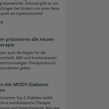
g beantwortet. Diesmal geht es um
pfungen bei Kindern vor einer Reise
pielt die Injektionsstelle?
ng
n präzisieren die neuen
herapie
en auch die Regeln für die
erschärft. KBV und Krankenkassen
m sechsmonatigen Therapieversuch
 Ausnahmen gelten.
ten mit MODY-Diabetes
ion
tiziertem Typ-2-Diabetes stellte
 ohne antidiabetische Therapie
leisung und Hyperglykämie. Was war