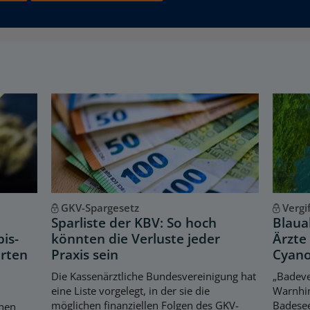
GKV-Spargesetz
Vergi
Sparliste der KBV: So hoch
Blaua
is-
könnten die Verluste jeder
Ärzte
erten
Praxis sein
Cyano
Die Kassenärztliche Bundesvereinigung hat
„Badeve
eine Liste vorgelegt, in der sie die
Warnhin
möglichen finanziellen Folgen des GKV-
Badese
chen