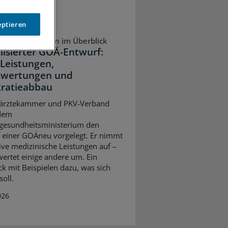
eptieren
ale Änderungen im Überblick
lisierter GOÄ-Entwurf:
Leistungen,
wertungen und
ratieabbau
ärztekammer und PKV-Verband
dem
gesundheitsministerium den
 einer GOÄneu vorgelegt. Er nimmt
ive medizinische Leistungen auf –
ertet einige andere um. Ein
ck mit Beispielen dazu, was sich
oll.
026