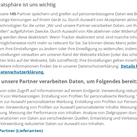
 Leserin, lieber Leser,
vatsphäre ist uns wichtig
nsere
145
-Partner speichern und greifen auf personenbezogene Daten wie 
tändigen Beitrag können Sie lesen, sobald Sie sich eingelogg
utige Kennungen auf Ihrem Gerät zu. Durch Auswahl von Akzeptieren aktivi
echnologien für die unter „Wir und unsere Partner verarbeiten Daten, um I
Jetzt anmelden »
Kostenlos registriere
ellen“ aufgeführten Zwecke. Durch Auswahl von Alle ablehnen oder Widerruf
ng werden diese deaktiviert. Wenn Tracker deaktiviert sind, sind manche Inh
öglicherweise nicht mehr so relevant für Sie. Sie können dieses Menü jeder
 vergessen?
um Ihre Einstellungen zu ändern oder Ihre Einwilligung zu widerrufen, indem
es Problem beim Login?
nstellungen verwalten am unteren Rand der Webseite klicken [oder das sc
en links auf der Webseite, falls zutreffend]. Ihre Einstellungen gelten inner
dung ist mit wenigen Klicks erledigt und kostenlos.
eitere Informationen finden Sie in unserer Datenschutzerklärung.
Details 
teile des kostenlosen Login:
Datenschutzerklärung.
 unsere Partner verarbeiten Daten, um Folgendes bereit
r
Analysen, Hintergründe und Infografiken
usive
Interviews und Praxis-Tipps
von oder Zugriff auf Informationen auf einem Endgerät. Verwendung reduzi
iff auf alle
medizinischen Berichte und Kommentare
l von Werbeanzeigen. Erstellung von Profilen für personalisierte Werbung
en zur Auswahl personalisierter Werbung. Erstellung von Profilen zur Person
en. Verwendung von Profilen zur Auswahl personalisierter Inhalte. Messung
Voraussetzungen für den Zugang
ung. Messung der Performance von Inhalten. Analyse von Zielgruppen durch
inationen von Daten aus verschiedenen Quellen. Entwicklung und Verbess
 Verwendung reduzierter Daten zur Auswahl von Inhalten.
 Partner (Lieferanten)