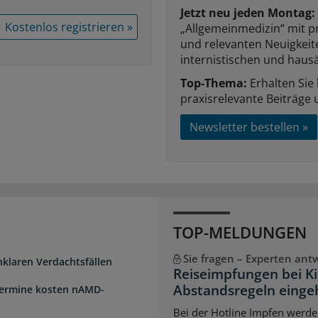
Jetzt neu jeden Montag:
Kostenlos registrieren »
„Allgemeinmedizin“ mit p
und relevanten Neuigkei
internistischen und hausä
Top-Thema:
Erhalten Sie
praxisrelevante Beiträge 
Newsletter bestellen »
TOP-MELDUNGEN
Sie fragen – Experten ant
unklaren Verdachtsfällen
Reiseimpfungen bei K
Abstandsregeln einge
Termine kosten nAMD-
Bei der Hotline Impfen werde