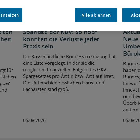
 anzeigen
Alle ablehnen
Akz
GKV-Spargesetz
Zentr
eiten
Sparliste der KBV: So hoch
Aktua
heit
könnten die Verluste jeder
Neue 
Praxis sein
Umbe
Bürok
Die Kassenärztliche Bundesvereinigung hat
eine Liste vorgelegt, in der sie die
Bundes
möglichen finanziellen Folgen des GKV-
rgt für
haben 
Spargesetzes pro Ärztin bzw. Arzt auflistet.
. Stehen
Bundes
Die Unterschiede zwischen Haus- und
ippe?
Entwurf
Fachärzten sind groß.
 und
innovat
und bew
Überbli
ändern s
05.08.2026
05.08.2