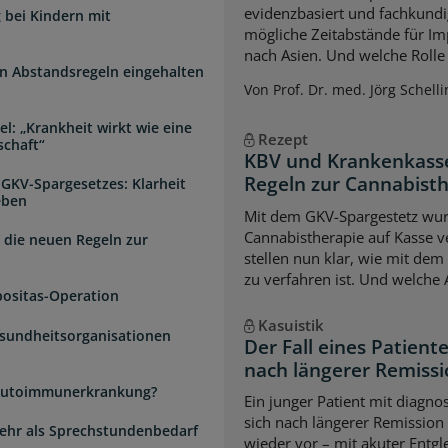
evidenzbasiert und fachkundi
 bei Kindern mit
mögliche Zeitabstände für Im
nach Asien. Und welche Rolle s
n Abstandsregeln eingehalten
Von Prof. Dr. med. Jörg Schelli
l: „Krankheit wirkt wie eine
Rezept
schaft“
KBV und Krankenkasse
Regeln zur Cannabist
 GKV-Spargesetzes: Klarheit
eben
Mit dem GKV-Spargestetz wurd
Cannabistherapie auf Kasse v
 die neuen Regeln zur
stellen nun klar, wie mit de
zu verfahren ist. Und welche
positas-Operation
Kasuistik
esundheitsorganisationen
Der Fall eines Patien
nach längerer Remiss
e Autoimmunerkrankung?
Ein junger Patient mit diagnos
sich nach längerer Remission
 mehr als Sprechstundenbedarf
wieder vor – mit akuter Entg