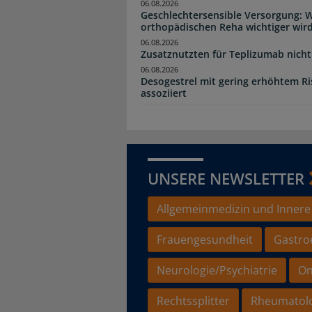
06.08.2026
Geschlechtersensible Versorgung: W
orthopädischen Reha wichtiger wir
06.08.2026
Zusatznutzten für Teplizumab nicht 
06.08.2026
Desogestrel mit gering erhöhtem R
assoziiert
UNSERE NEWSLETTER
Allgemeinmedizin und Innere
Frauengesundheit
Gastro
Neurologie/Psychiatrie
On
Rechtssplitter
Rheumatol