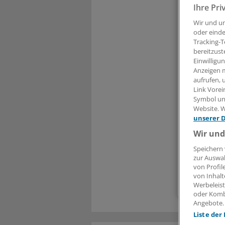
Liebe
Ihre Pri
Wir und u
den volls
oder einde
Tracking-T
bereitzust
Einwilligu
Anzeigen m
Kennwort
aufrufen, 
Ein ander
Link Vorei
Symbol unt
Die Anmel
Website. W
Ihre Vor
unserer 
Wir und
Meh
Exkl
Speichern 
Zugr
zur Auswah
von Profil
von Inhalt
Werbeleist
oder Komb
Angebote.
Liste der