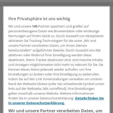
MEHR ZUM THEMA
Ihre Privatsphäre ist uns wichtig
Wir und unsere
145
-Partner speichern und greifen auf
GKV-Spargesetz
personenbezogene Daten wie Browserdaten oder eindeutige
Sparliste der KBV: So hoch könnten die Verluste
Kennungen auf Ihrem Gerät zu. Durch Auswahl von Akzeptieren
jeder Praxis sein
aktivieren Sie Tracking-Technologien für die unter „Wir und
unsere Partner verarbeiten Daten, um Ihnen Dienste
Die Kassenärztliche Bundesvereinigung hat eine Liste
bereitzustellen“ aufgeführten Zwecke. Durch Auswahl von Alle
vorgelegt, in der sie die möglichen finanziellen Folgen
ablehnen oder Widerruf Ihrer Einwilligung werden diese
des GKV-Spargesetzes pro Ärztin bzw. Arzt auflistet. Die
deaktiviert. Wenn Tracker deaktiviert sind, sind manche Inhalte
Unterschiede zwischen Haus- und Fachärzten sind groß.
und Anzeigen möglicherweise nicht mehr so relevant für Sie. Sie
können dieses Menü jederzeit wieder aufrufen, um Ihre
05.08.2026
Einstellungen zu ändern oder Ihre Einwilligung zu widerrufen,
indem Sie auf den Link Voreinstellungen verwalten am unteren
Rand der Webseite klicken [oder das schwebende Symbol unten
links auf der Webseite, falls zutreffend]. Ihre Einstellungen
Zentrale Änderungen im Überblick
gelten innerhalb unseres Website. Weitere Informationen
Aktualisierter GOÄ-Entwurf: Neue Leistungen,
finden Sie in unserer Datenschutzerklärung.
Details finden Sie
Umbewertungen und Bürokratieabbau
in unserer Datenschutzerklärung.
Bundesärztekammer und PKV-Verband haben dem
Wir und unsere Partner verarbeiten Daten, um