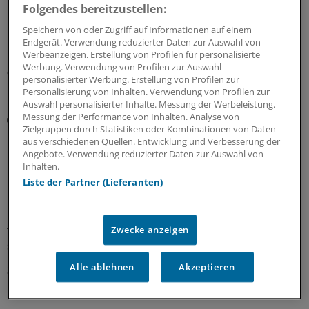
Bundesgesundheitsministerium den Entwurf einer
Folgendes bereitzustellen:
GOÄneu vorgelegt. Er nimmt innovative medizinische
Speichern von oder Zugriff auf Informationen auf einem
Leistungen auf – und bewertet einige andere um. Ein
Endgerät. Verwendung reduzierter Daten zur Auswahl von
Überblick mit Beispielen dazu, was sich ändern soll.
Werbeanzeigen. Erstellung von Profilen für personalisierte
Werbung. Verwendung von Profilen zur Auswahl
05.08.2026
personalisierter Werbung. Erstellung von Profilen zur
Personalisierung von Inhalten. Verwendung von Profilen zur
Auswahl personalisierter Inhalte. Messung der Werbeleistung.
Messung der Performance von Inhalten. Analyse von
Sommerinterview
Zielgruppen durch Statistiken oder Kombinationen von Daten
CDU-Politikerin Simone Borchardt:
aus verschiedenen Quellen. Entwicklung und Verbesserung der
Primärversorgung bedeutet bessere
Angebote. Verwendung reduzierter Daten zur Auswahl von
Koordination!
Inhalten.
Liste der Partner (Lieferanten)
Die gesundheitspolitische Sprecherin der Unions-
Bundestagsfraktion, Simone Borchardt, sieht die GKV-
Finanzierung kurzfristig gesichert, mahnt aber
tiefgreifende Veränderungen an. Im Interview erläutert
Zwecke anzeigen
sie ihre Prioritäten nach der Sommerpause.
Alle ablehnen
Akzeptieren
30.07.2026