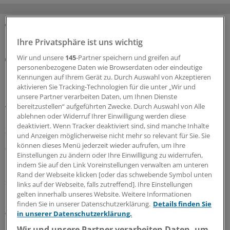
MEHR ZUM THEMA
Ihre Privatsphäre ist uns wichtig
Wir und unsere
145
-Partner speichern und greifen auf
Notfallversorgung
personenbezogene Daten wie Browserdaten oder eindeutige
Neuer Bereitschaftsdienst in Nordrhein ist ein
Kennungen auf Ihrem Gerät zu. Durch Auswahl von Akzeptieren
Erfolgsmodell
aktivieren Sie Tracking-Technologien für die unter „Wir und
In nur zwölf Stunden waren die 6.000 Fahrdienste
unsere Partner verarbeiten Daten, um Ihnen Dienste
bereitzustellen“ aufgeführten Zwecke. Durch Auswahl von Alle
vergeben: Der neu strukturierte ärztliche
ablehnen oder Widerruf Ihrer Einwilligung werden diese
Bereitschaftsdienst in Nordrhein wird gut angenommen.
deaktiviert. Wenn Tracker deaktiviert sind, sind manche Inhalte
Zuständig sind spezielle Kooperationsmediziner.
und Anzeigen möglicherweise nicht mehr so relevant für Sie. Sie
können dieses Menü jederzeit wieder aufrufen, um Ihre
07.08.2026
Einstellungen zu ändern oder Ihre Einwilligung zu widerrufen,
indem Sie auf den Link Voreinstellungen verwalten am unteren
Rand der Webseite klicken [oder das schwebende Symbol unten
Sparpaket sorgt für Unsicherheit
links auf der Webseite, falls zutreffend]. Ihre Einstellungen
Praxisbesonderheiten in Zeiten des GKV-
gelten innerhalb unseres Website. Weitere Informationen
Spargesetzes: Klarheit soll es in der kommenden
finden Sie in unserer Datenschutzerklärung.
Details finden Sie
in unserer Datenschutzerklärung.
Woche geben
Wir und unsere Partner verarbeiten Daten, um