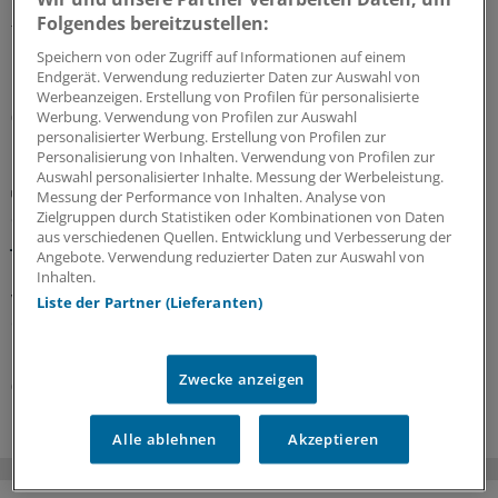
Ein Passus des Beitragssatzstabilisierungsgesetz sorgt
Folgendes bereitzustellen:
für Unruhe unter Ärztinnen und Ärzten. Stehen die
Praxisbesonderheiten auf der Kippe? Oder eher doch
Speichern von oder Zugriff auf Informationen auf einem
nicht? Kassenärzte und Krankenkassen verhandeln.
Endgerät. Verwendung reduzierter Daten zur Auswahl von
Werbeanzeigen. Erstellung von Profilen für personalisierte
Werbung. Verwendung von Profilen zur Auswahl
06.08.2026
personalisierter Werbung. Erstellung von Profilen zur
Personalisierung von Inhalten. Verwendung von Profilen zur
Auswahl personalisierter Inhalte. Messung der Werbeleistung.
GKV-Spargesetz
Messung der Performance von Inhalten. Analyse von
Sparliste der KBV: So hoch könnten die Verluste
Zielgruppen durch Statistiken oder Kombinationen von Daten
jeder Praxis sein
aus verschiedenen Quellen. Entwicklung und Verbesserung der
Angebote. Verwendung reduzierter Daten zur Auswahl von
Die Kassenärztliche Bundesvereinigung hat eine Liste
Inhalten.
vorgelegt, in der sie die möglichen finanziellen Folgen
Liste der Partner (Lieferanten)
des GKV-Spargesetzes pro Ärztin bzw. Arzt auflistet. Die
Unterschiede zwischen Haus- und Fachärzten sind groß.
Zwecke anzeigen
05.08.2026
Alle ablehnen
Akzeptieren