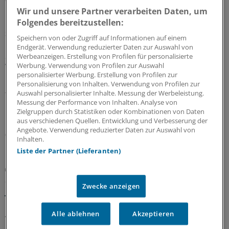
Wir und unsere Partner verarbeiten Daten, um
Folgendes bereitzustellen:
Sparpaket sorgt für Unsicherheit
Speichern von oder Zugriff auf Informationen auf einem
Praxisbesonderheiten in Zeiten des GKV-
Endgerät. Verwendung reduzierter Daten zur Auswahl von
Spargesetzes: Klarheit soll es in der kommenden
Werbeanzeigen. Erstellung von Profilen für personalisierte
Woche geben
Werbung. Verwendung von Profilen zur Auswahl
personalisierter Werbung. Erstellung von Profilen zur
Ein Passus des Beitragssatzstabilisierungsgesetz sorgt
Personalisierung von Inhalten. Verwendung von Profilen zur
für Unruhe unter Ärztinnen und Ärzten. Stehen die
Auswahl personalisierter Inhalte. Messung der Werbeleistung.
Messung der Performance von Inhalten. Analyse von
Praxisbesonderheiten auf der Kippe? Oder eher doch
Zielgruppen durch Statistiken oder Kombinationen von Daten
nicht? Kassenärzte und Krankenkassen verhandeln.
aus verschiedenen Quellen. Entwicklung und Verbesserung der
Angebote. Verwendung reduzierter Daten zur Auswahl von
06.08.2026
Inhalten.
Liste der Partner (Lieferanten)
GKV-Spargesetz
Sparliste der KBV: So hoch könnten die Verluste
Zwecke anzeigen
jeder Praxis sein
Die Kassenärztliche Bundesvereinigung hat eine Liste
Alle ablehnen
Akzeptieren
vorgelegt, in der sie die möglichen finanziellen Folgen