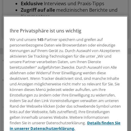
Exklusive
Interviews und Praxis-Tipps
Zugriff auf alle
medizinischen Berichte und
Kommentare
Voraussetzungen für den Zugang
Ihre Privatsphäre ist uns wichtig
Wir und unsere
145
-Partner speichern und greifen auf
personenbezogene Daten wie Browserdaten oder eindeutige
Kennungen auf Ihrem Gerät zu. Durch Auswahl von Akzeptieren
aktivieren Sie Tracking-Technologien für die unter „Wir und
unsere Partner verarbeiten Daten, um Ihnen Dienste
MEHR ZUM THEMA
bereitzustellen“ aufgeführten Zwecke. Durch Auswahl von Alle
ablehnen oder Widerruf Ihrer Einwilligung werden diese
deaktiviert. Wenn Tracker deaktiviert sind, sind manche Inhalte
Notfallversorgung
und Anzeigen möglicherweise nicht mehr so relevant für Sie. Sie
Neuer Bereitschaftsdienst in Nordrhein ist ein
können dieses Menü jederzeit wieder aufrufen, um Ihre
Erfolgsmodell
Einstellungen zu ändern oder Ihre Einwilligung zu widerrufen,
In nur zwölf Stunden waren die 6.000 Fahrdienste
indem Sie auf den Link Voreinstellungen verwalten am unteren
Rand der Webseite klicken [oder das schwebende Symbol unten
vergeben: Der neu strukturierte ärztliche
links auf der Webseite, falls zutreffend]. Ihre Einstellungen
Bereitschaftsdienst in Nordrhein wird gut angenommen.
gelten innerhalb unseres Website. Weitere Informationen
Zuständig sind spezielle Kooperationsmediziner.
finden Sie in unserer Datenschutzerklärung.
Details finden Sie
in unserer Datenschutzerklärung.
07.08.2026