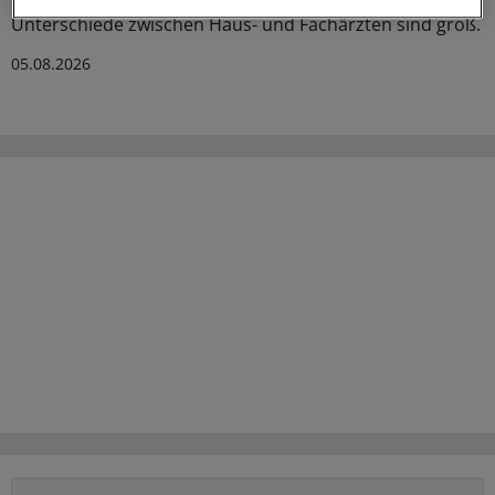
des GKV-Spargesetzes pro Ärztin bzw. Arzt auflistet. Die
Unterschiede zwischen Haus- und Fachärzten sind groß.
05.08.2026