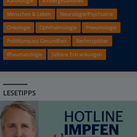
Kardiologie
Kindergesundheit
Menschen & Leben
Neurologie/Psychiatrie
Onkologie
Ophthalmologie
Pneumologie
PolitKompass Gesundheit
Rechtssplitter
Rheumatologie
Seltene Erkrankungen
LESETIPPS