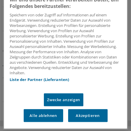
Ein Passus des Beitragssatzstabilisierungsgesetz sorgt
Folgendes bereitzustellen:
für Unruhe unter Ärztinnen und Ärzten. Stehen die
Praxisbesonderheiten auf der Kippe? Oder eher doch
Speichern von oder Zugriff auf Informationen auf einem
nicht? Kassenärzte und Krankenkassen verhandeln.
Endgerät. Verwendung reduzierter Daten zur Auswahl von
Werbeanzeigen. Erstellung von Profilen für personalisierte
Werbung. Verwendung von Profilen zur Auswahl
06.08.2026
personalisierter Werbung. Erstellung von Profilen zur
Personalisierung von Inhalten. Verwendung von Profilen zur
Auswahl personalisierter Inhalte. Messung der Werbeleistung.
GKV-Spargesetz
Messung der Performance von Inhalten. Analyse von
Sparliste der KBV: So hoch könnten die Verluste
Zielgruppen durch Statistiken oder Kombinationen von Daten
jeder Praxis sein
aus verschiedenen Quellen. Entwicklung und Verbesserung der
Angebote. Verwendung reduzierter Daten zur Auswahl von
Die Kassenärztliche Bundesvereinigung hat eine Liste
Inhalten.
vorgelegt, in der sie die möglichen finanziellen Folgen
Liste der Partner (Lieferanten)
des GKV-Spargesetzes pro Ärztin bzw. Arzt auflistet. Die
Unterschiede zwischen Haus- und Fachärzten sind groß.
Zwecke anzeigen
05.08.2026
Alle ablehnen
Akzeptieren