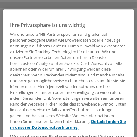
MEHR ZUM THEMA
Ihre Privatsphäre ist uns wichtig
Wir und unsere
145
-Partner speichern und greifen auf
Notfallversorgung
personenbezogene Daten wie Browserdaten oder eindeutige
Neuer Bereitschaftsdienst in Nordrhein ist ein
Kennungen auf Ihrem Gerät zu. Durch Auswahl von Akzeptieren
Erfolgsmodell
aktivieren Sie Tracking-Technologien für die unter „Wir und
In nur zwölf Stunden waren die 6.000 Fahrdienste
unsere Partner verarbeiten Daten, um Ihnen Dienste
bereitzustellen“ aufgeführten Zwecke. Durch Auswahl von Alle
vergeben: Der neu strukturierte ärztliche
ablehnen oder Widerruf Ihrer Einwilligung werden diese
Bereitschaftsdienst in Nordrhein wird gut angenommen.
deaktiviert. Wenn Tracker deaktiviert sind, sind manche Inhalte
Zuständig sind spezielle Kooperationsmediziner.
und Anzeigen möglicherweise nicht mehr so relevant für Sie. Sie
können dieses Menü jederzeit wieder aufrufen, um Ihre
07.08.2026
Einstellungen zu ändern oder Ihre Einwilligung zu widerrufen,
indem Sie auf den Link Voreinstellungen verwalten am unteren
Rand der Webseite klicken [oder das schwebende Symbol unten
Sparpaket sorgt für Unsicherheit
links auf der Webseite, falls zutreffend]. Ihre Einstellungen
Praxisbesonderheiten in Zeiten des GKV-
gelten innerhalb unseres Website. Weitere Informationen
Spargesetzes: Klarheit soll es in der kommenden
finden Sie in unserer Datenschutzerklärung.
Details finden Sie
in unserer Datenschutzerklärung.
Woche geben
Wir und unsere Partner verarbeiten Daten, um