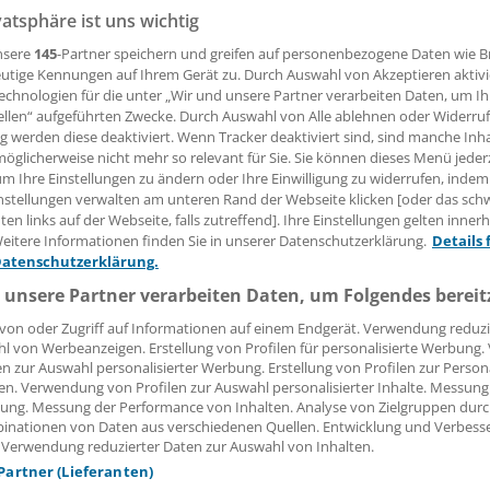
ermin bekommen, können sich künftig an die Vermittlungss
vatsphäre ist uns wichtig
lt (KVSA) wenden.
nsere
145
-Partner speichern und greifen auf personenbezogene Daten wie 
utige Kennungen auf Ihrem Gerät zu. Durch Auswahl von Akzeptieren aktivi
echnologien für die unter „Wir und unsere Partner verarbeiten Daten, um I
 Leserin, lieber Leser,
ellen“ aufgeführten Zwecke. Durch Auswahl von Alle ablehnen oder Widerruf
ng werden diese deaktiviert. Wenn Tracker deaktiviert sind, sind manche Inh
öglicherweise nicht mehr so relevant für Sie. Sie können dieses Menü jeder
tändigen Beitrag können Sie lesen, sobald Sie sich eingelogg
um Ihre Einstellungen zu ändern oder Ihre Einwilligung zu widerrufen, indem
nstellungen verwalten am unteren Rand der Webseite klicken [oder das sc
Jetzt anmelden »
Kostenlos registriere
en links auf der Webseite, falls zutreffend]. Ihre Einstellungen gelten inner
eitere Informationen finden Sie in unserer Datenschutzerklärung.
Details 
 vergessen?
Datenschutzerklärung.
es Problem beim Login?
 unsere Partner verarbeiten Daten, um Folgendes bereit
dung ist mit wenigen Klicks erledigt und kostenlos.
von oder Zugriff auf Informationen auf einem Endgerät. Verwendung reduzi
l von Werbeanzeigen. Erstellung von Profilen für personalisierte Werbung
teile des kostenlosen Login:
en zur Auswahl personalisierter Werbung. Erstellung von Profilen zur Person
en. Verwendung von Profilen zur Auswahl personalisierter Inhalte. Messung
r
Analysen, Hintergründe und Infografiken
ung. Messung der Performance von Inhalten. Analyse von Zielgruppen durch
usive
Interviews und Praxis-Tipps
inationen von Daten aus verschiedenen Quellen. Entwicklung und Verbess
iff auf alle
medizinischen Berichte und Kommentare
 Verwendung reduzierter Daten zur Auswahl von Inhalten.
 Partner (Lieferanten)
Voraussetzungen für den Zugang