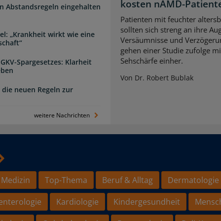
kosten nAMD-Patiente
n Abstandsregeln eingehalten
Patienten mit feuchter alter
sollten sich streng an ihre A
l: „Krankheit wirkt wie eine
Versäumnisse und Verzögerun
schaft“
gehen einer Studie zufolge mi
Sehschärfe einher.
 GKV-Spargesetzes: Klarheit
eben
Von Dr. Robert Bublak
 die neuen Regeln zur
weitere Nachrichten
 Medizin
Top-Thema
Beruf & Alltag
Dermatologie
enterologie
Kardiologie
Kindergesundheit
Mensc