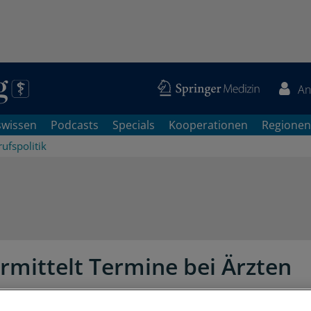
An
swissen
Podcasts
Specials
Kooperationen
Regionen
ufspolitik
rmittelt Termine bei Ärzten
e). Patienten, die in ihrer Region keinen Haus- oder Facha