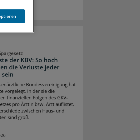
eptieren
Spargesetz
iste der KBV: So hoch
en die Verluste jeder
 sein
senärztliche Bundesvereinigung hat
te vorgelegt, in der sie die
en finanziellen Folgen des GKV-
tzes pro Ärztin bzw. Arzt auflistet.
erschiede zwischen Haus- und
ten sind groß.
026