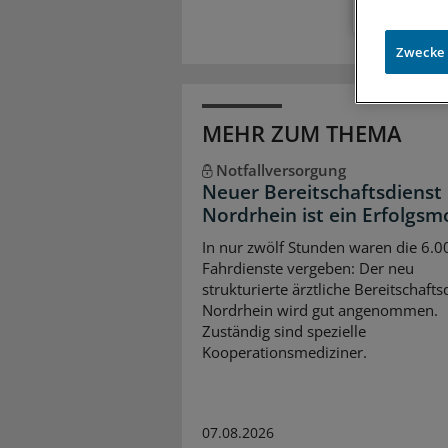
Zwecke
MEHR ZUM THEMA
Notfallversorgung
Neuer Bereitschaftsdienst 
Nordrhein ist ein Erfolgsm
In nur zwölf Stunden waren die 6.0
Fahrdienste vergeben: Der neu
strukturierte ärztliche Bereitschafts
Nordrhein wird gut angenommen.
Zuständig sind spezielle
Kooperationsmediziner.
07.08.2026