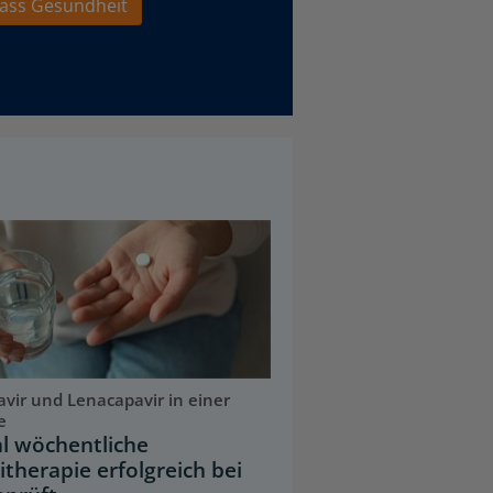
ass Gesundheit
ravir und Lenacapavir in einer
e
l wöchentliche
therapie erfolgreich bei