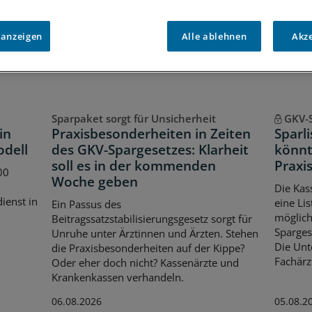
 anzeigen
Alle ablehnen
Akz
Sparpaket sorgt für Unsicherheit
GKV-
in
Praxisbesonderheiten in Zeiten
Sparl
odell
des GKV-Spargesetzes: Klarheit
könnt
soll es in der kommenden
Praxis
00
Woche geben
Die Kas
dienst in
eine Lis
Ein Passus des
möglich
Beitragssatzstabilisierungsgesetz sorgt für
Spargese
Unruhe unter Ärztinnen und Ärzten. Stehen
Die Unt
die Praxisbesonderheiten auf der Kippe?
Fachärz
Oder eher doch nicht? Kassenärzte und
Krankenkassen verhandeln.
06.08.2026
05.08.2