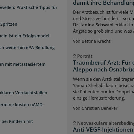
damit ihre Behandlung
wellen: Praktische Tipps für
Der Arztbesuch ist für viele
und Stress verbunden – so das
 Spritzen
Dr. Janina Schwabl
erklärt i
Ängste so groß sind und was 
ein ist ein Erfolgsmodell
Von Bettina Kracht
sch weiterhin ePA-Befüllung
Porträt
Traumberuf Arzt: Für 
uen mit metastasiertem
Aleppo nach Osnabrü
Wenn sie den Arztkittel trage
Yaman Shehabi kaum auseina
sie Patienten nur im Doppelpa
unklaren Verdachtsfällen
einzige Herausforderung.
Termine kosten nAMD-
Von Christian Beneker
 bei Kindern mit
Neovaskuläre altersbedi
Anti-VEGF-Injektione