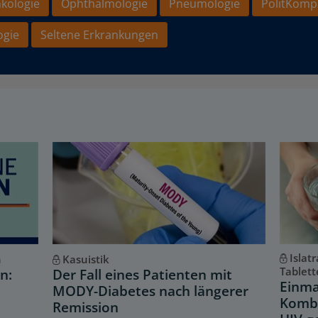
kologie
Ophthalmologie
Pneumologie
PolitKomp
ogie
Seltene Erkrankungen
Islat
n
Kasuistik
Tablett
n:
Der Fall eines Patienten mit
Einma
MODY-Diabetes nach längerer
Kombi
Remission