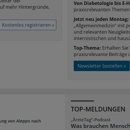
beiter der
Von Diabetologie bis E-H
auf mehr Hintergründe,
praxisrelevanten Themen
Jetzt neu jeden Montag:
Kostenlos registrieren »
„Allgemeinmedizin“ mit p
und relevanten Neuigkei
internistischen und hausä
Top-Thema:
Erhalten Sie
praxisrelevante Beiträge 
Newsletter bestellen »
TOP-MELDUNGEN
„ÄrzteTag“-Podcast
dung von Aleppo nach
Was brauchen Mensch