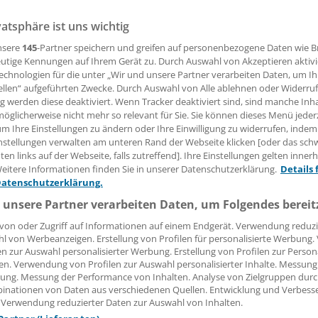
espülte Notfall-Resolution
vatsphäre ist uns wichtig
nsere
145
-Partner speichern und greifen auf personenbezogene Daten wie 
utige Kennungen auf Ihrem Gerät zu. Durch Auswahl von Akzeptieren aktivi
wählte KBV-Vorstand und die bestätigte Vorsitzende der KB
echnologien für die unter „Wir und unsere Partner verarbeiten Daten, um I
ammlung (VV) haben angekündigt, künftig schärfer für die 
ellen“ aufgeführten Zwecke. Durch Auswahl von Alle ablehnen oder Widerruf
ten. Doch die VV geht noch nicht mit: In einer ersten Abstim
ng werden diese deaktiviert. Wenn Tracker deaktiviert sind, sind manche Inh
ormulierte Resolution durch.
öglicherweise nicht mehr so relevant für Sie. Sie können dieses Menü jeder
um Ihre Einstellungen zu ändern oder Ihre Einwilligung zu widerrufen, indem
nstellungen verwalten am unteren Rand der Webseite klicken [oder das sc
en links auf der Webseite, falls zutreffend]. Ihre Einstellungen gelten inner
 Leserin, lieber Leser,
eitere Informationen finden Sie in unserer Datenschutzerklärung.
Details 
Datenschutzerklärung.
tändigen Beitrag können Sie lesen, sobald Sie sich eingelogg
 unsere Partner verarbeiten Daten, um Folgendes bereit
Jetzt anmelden »
Kostenlos registriere
von oder Zugriff auf Informationen auf einem Endgerät. Verwendung reduzi
l von Werbeanzeigen. Erstellung von Profilen für personalisierte Werbung
 vergessen?
en zur Auswahl personalisierter Werbung. Erstellung von Profilen zur Person
es Problem beim Login?
en. Verwendung von Profilen zur Auswahl personalisierter Inhalte. Messung
ung. Messung der Performance von Inhalten. Analyse von Zielgruppen durch
inationen von Daten aus verschiedenen Quellen. Entwicklung und Verbess
dung ist mit wenigen Klicks erledigt und kostenlos.
 Verwendung reduzierter Daten zur Auswahl von Inhalten.
teile des kostenlosen Login: