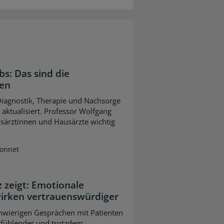
bs: Das sind die
gen
 Diagnostik, Therapie und Nachsorge
ktualisiert. Professor Wolfgang
usärztinnen und Hausärzte wichtig
Sonnet
z zeigt: Emotionale
wirken vertrauenswürdiger
chwierigen Gesprächen mit Patienten
tfühlender und trotzdem