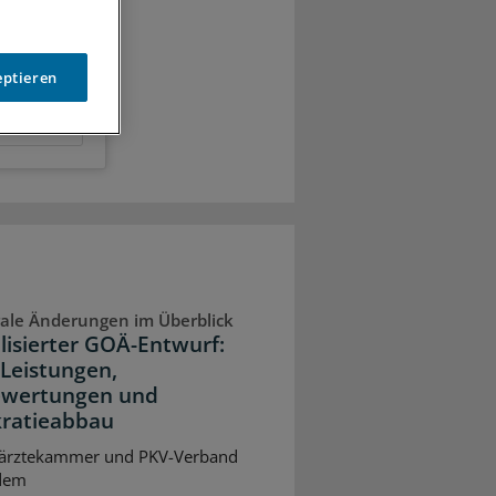
eptieren
ale Änderungen im Überblick
lisierter GOÄ-Entwurf:
Leistungen,
wertungen und
ratieabbau
ärztekammer und PKV-Verband
dem