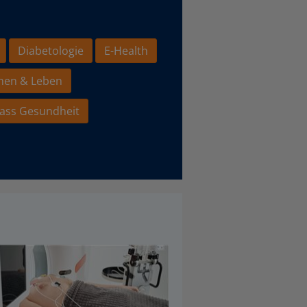
Diabetologie
E-Health
hen & Leben
ass Gesundheit