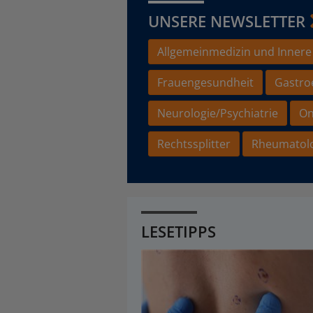
UNSERE NEWSLETTER
Allgemeinmedizin und Innere
Frauengesundheit
Gastro
Neurologie/Psychiatrie
On
Rechtssplitter
Rheumatol
LESETIPPS