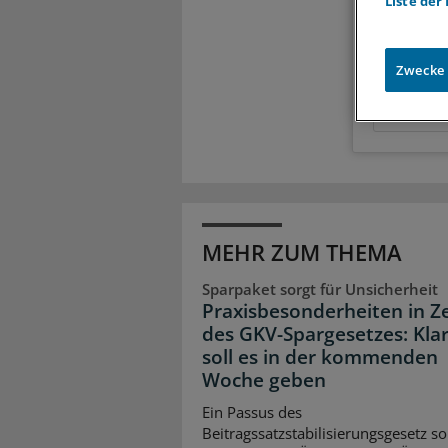
Liste der
Meh
Exkl
Zwecke
Zugr
MEHR ZUM THEMA
Sparpaket sorgt für Unsicherheit
Praxisbesonderheiten in Z
des GKV-Spargesetzes: Klar
soll es in der kommenden
Woche geben
Ein Passus des
Beitragssatzstabilisierungsgesetz so