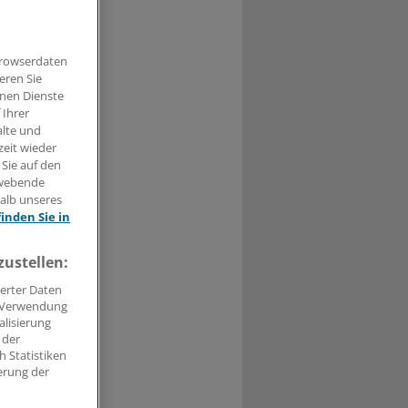
Browserdaten
eren Sie
V-
hnen Dienste
Belange der
 Ihrer
mung fällt
alte und
zeit wieder
 Sie auf den
hwebende
halb unseres
finden Sie in
t haben.
zustellen:
n »
erter Daten
. Verwendung
alisierung
 der
 Statistiken
erung der