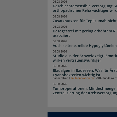
06.08.2026
Geschlechtersensible Versorgung: W
orthopädischen Reha wichtiger wir
06.08.2026
Zusatznutzten für Teplizumab nicht 
06.08.2026
Desogestrel mit gering erhöhtem R
assoziiert
06.08.2026
Auch seltene, milde Hypoglykämien
06.08.2026
Studie aus der Schweiz zeigt: Emot
wirken vertrauenswürdiger
06.08.2026
Blaualgen in Badeseen: Was für Är
Cyanobakterien wichtig ist
Kooperation
|
In Kooperation mit:
AOK-Bundesver
06.08.2026
Tumoroperationen: Mindestmengen
Zentralisierung der Krebsversorgun