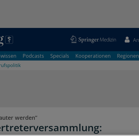
An
swissen
Podcasts
Specials
Kooperationen
Regionen
ufspolitik
auter werden“
rtreterversammlung:
nsagen an die Politik und