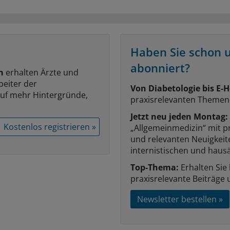
Haben Sie schon 
abonniert?
n
erhalten Ärzte und
beiter der
Von Diabetologie bis E-H
auf mehr Hintergründe,
praxisrelevanten Themen
Jetzt neu jeden Montag:
Kostenlos registrieren »
„Allgemeinmedizin“ mit p
und relevanten Neuigkei
internistischen und hausä
Top-Thema:
Erhalten Sie
praxisrelevante Beiträge 
Newsletter bestellen »