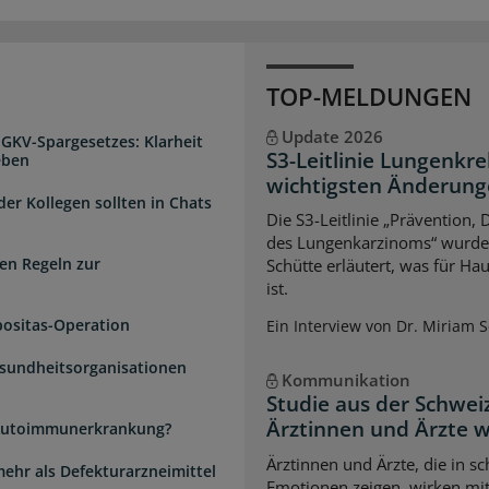
TOP-MELDUNGEN
Update 2026
 GKV-Spargesetzes: Klarheit
S3-Leitlinie Lungenkre
eben
wichtigsten Änderun
der Kollegen sollten in Chats
Die S3-Leitlinie „Prävention,
des Lungenkarzinoms“ wurde a
en Regeln zur
Schütte erläutert, was für Ha
ist.
positas-Operation
Ein Interview von Dr. Miriam 
esundheitsorganisationen
Kommunikation
Studie aus der Schwei
Ärztinnen und Ärzte 
e Autoimmunerkrankung?
Ärztinnen und Ärzte, die in s
mehr als Defekturarzneimittel
Emotionen zeigen, wirken mi