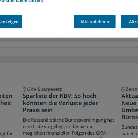
 Partner (Lieferanten)
r
Analysen, Hintergründe und Infografiken
usive
Interviews und Praxis-Tipps
 anzeigen
Alle ablehnen
Akz
iff auf alle
medizinischen Berichte und Kommentare
Voraussetzungen für den Zugang
GKV-Spargesetz
Zentr
eiten
Sparliste der KBV: So hoch
Aktua
heit
könnten die Verluste jeder
Neue 
Praxis sein
Umbe
Bürok
Die Kassenärztliche Bundesvereinigung hat
eine Liste vorgelegt, in der sie die
Bundes
möglichen finanziellen Folgen des GKV-
rgt für
haben 