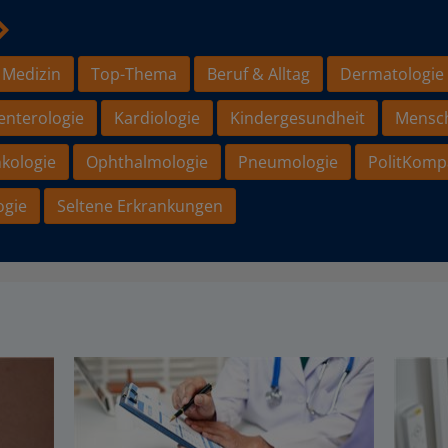
 Medizin
Top-Thema
Beruf & Alltag
Dermatologie
enterologie
Kardiologie
Kindergesundheit
Mensc
kologie
Ophthalmologie
Pneumologie
PolitKomp
ogie
Seltene Erkrankungen