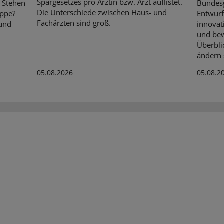
Spargesetzes pro Ärztin bzw. Arzt auflistet.
. Stehen
Bundes
Die Unterschiede zwischen Haus- und
ippe?
Entwurf
Fachärzten sind groß.
 und
innovat
und bew
Überbli
ändern s
05.08.2026
05.08.2