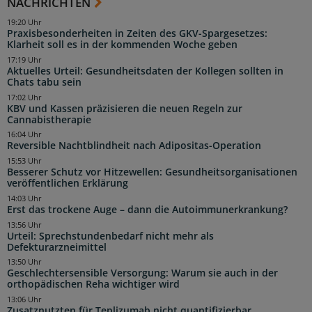
NACHRICHTEN
19:20 Uhr
Praxisbesonderheiten in Zeiten des GKV-Spargesetzes:
Klarheit soll es in der kommenden Woche geben
17:19 Uhr
Aktuelles Urteil: Gesundheitsdaten der Kollegen sollten in
Chats tabu sein
17:02 Uhr
KBV und Kassen präzisieren die neuen Regeln zur
Cannabistherapie
16:04 Uhr
Reversible Nachtblindheit nach Adipositas-Operation
15:53 Uhr
Besserer Schutz vor Hitzewellen: Gesundheitsorganisationen
veröffentlichen Erklärung
14:03 Uhr
Erst das trockene Auge – dann die Autoimmunerkrankung?
13:56 Uhr
Urteil: Sprechstundenbedarf nicht mehr als
Defekturarzneimittel
13:50 Uhr
Geschlechtersensible Versorgung: Warum sie auch in der
orthopädischen Reha wichtiger wird
13:06 Uhr
Zusatznutzten für Teplizumab nicht quantifizierbar