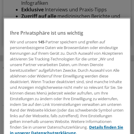
Infografiken
Exklusive
Interviews und Praxis-Tipps
Zugriff auf alle
medizinischen Berichte und
Kommentare
Ihre Privatsphäre ist uns wichtig
Voraussetzungen für den Zugang
Wir und unsere
145
-Partner speichern und greifen auf
personenbezogene Daten wie Browserdaten oder eindeutige
Kennungen auf Ihrem Gerät zu. Durch Auswahl von Akzeptieren
aktivieren Sie Tracking-Technologien für die unter „Wir und
unsere Partner verarbeiten Daten, um Ihnen Dienste
bereitzustellen“ aufgeführten Zwecke. Durch Auswahl von Alle
MEHR ZUM THEMA
ablehnen oder Widerruf Ihrer Einwilligung werden diese
deaktiviert. Wenn Tracker deaktiviert sind, sind manche Inhalte
Sparpaket sorgt für Unsicherheit
und Anzeigen möglicherweise nicht mehr so relevant für Sie. Sie
Praxisbesonderheiten in Zeiten des GKV-
können dieses Menü jederzeit wieder aufrufen, um Ihre
Einstellungen zu ändern oder Ihre Einwilligung zu widerrufen,
Spargesetzes: Klarheit soll es in der kommenden
indem Sie auf den Link Voreinstellungen verwalten am unteren
Woche geben
Rand der Webseite klicken [oder das schwebende Symbol unten
Ein Passus des Beitragssatzstabilisierungsgesetz sorgt
links auf der Webseite, falls zutreffend]. Ihre Einstellungen
gelten innerhalb unseres Website. Weitere Informationen
für Unruhe unter Ärztinnen und Ärzten. Stehen die
finden Sie in unserer Datenschutzerklärung.
Details finden Sie
Praxisbesonderheiten auf der Kippe? Oder eher doch
in unserer Datenschutzerklärung.