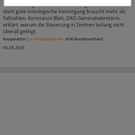
Mindestmengen können Behandlungen konzentrieren,
doch gute onkologische Versorgung braucht mehr als
Fallzahlen. Konstanze Blatt, DKG-Generalsekretärin,
erklärt, warum die Steuerung in Zentren bislang nicht
überall gelingt.
Kooperation
|
In Kooperation mit:
AOK-Bundesverband
06.08.2026