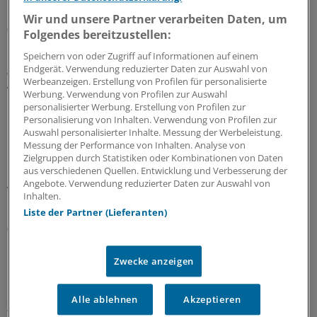
nicht? Kassenärzte und Krankenkassen verhandeln.
Wir und unsere Partner verarbeiten Daten, um
06.08.2026
Folgendes bereitzustellen:
Speichern von oder Zugriff auf Informationen auf einem
Endgerät. Verwendung reduzierter Daten zur Auswahl von
WIdO-Qualitätsmonitor 2026
Werbeanzeigen. Erstellung von Profilen für personalisierte
Tumoroperationen: Mindestmengen
Werbung. Verwendung von Profilen zur Auswahl
beschleunigen die Zentralisierung der
personalisierter Werbung. Erstellung von Profilen zur
Personalisierung von Inhalten. Verwendung von Profilen zur
Krebsversorgung
Auswahl personalisierter Inhalte. Messung der Werbeleistung.
Der WIdO-Qualitätsmonitor 2026 weist für mehrere
Messung der Performance von Inhalten. Analyse von
Zielgruppen durch Statistiken oder Kombinationen von Daten
komplexe Tumoroperationen steigende Fallzahlen je
aus verschiedenen Quellen. Entwicklung und Verbesserung der
Krankenhaus aus. Damit konzentriert sich die
Angebote. Verwendung reduzierter Daten zur Auswahl von
Versorgung auf weniger Kliniken.
Inhalten.
Kooperation
|
In Kooperation mit:
AOK-Bundesverband
Liste der Partner (Lieferanten)
06.08.2026
Zwecke anzeigen
Interview zum WIdO-Qualitätsmonitor 2026
Krebsexpertin: „Die Versorgung in einem
Alle ablehnen
Akzeptieren
zertifizierten Zentrum ist die beste“