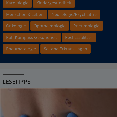
Kardiologie
Kindergesundheit
Menschen & Leben
Neurologie/Psychiatrie
Onkologie
Ophthalmologie
Pneumologie
PolitKompass Gesundheit
Rechtssplitter
Rheumatologie
Seltene Erkrankungen
LESETIPPS