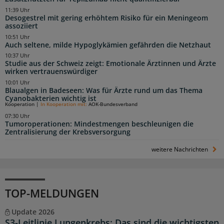
11:39 Uhr
Desogestrel mit gering erhöhtem Risiko für ein Meningeom
assoziiert
10:51 Uhr
Auch seltene, milde Hypoglykämien gefährden die Netzhaut
10:37 Uhr
Studie aus der Schweiz zeigt: Emotionale Ärztinnen und Ärzte
wirken vertrauenswürdiger
10:01 Uhr
Blaualgen in Badeseen: Was für Ärzte rund um das Thema
Cyanobakterien wichtig ist
Kooperation
|
In Kooperation mit:
AOK-Bundesverband
07:30 Uhr
Tumoroperationen: Mindestmengen beschleunigen die
Zentralisierung der Krebsversorgung
weitere Nachrichten
TOP-MELDUNGEN
Update 2026
S3-Leitlinie Lungenkrebs: Das sind die wichtigsten