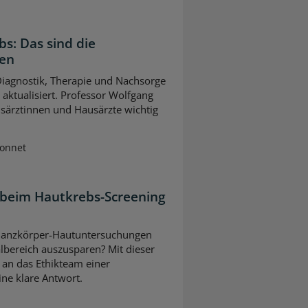
bs: Das sind die
gen
 Diagnostik, Therapie und Nachsorge
ktualisiert. Professor Wolfgang
usärztinnen und Hausärzte wichtig
Sonnet
 beim Hautkrebs-Screening
ei Ganzkörper-Hautuntersuchungen
lbereich auszusparen? Mit dieser
 an das Ethikteam einer
eine klare Antwort.