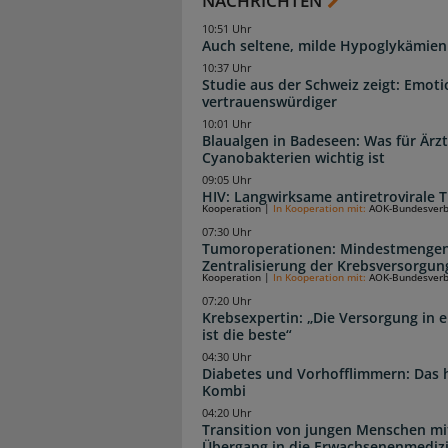
NACHRICHTEN
10:51 Uhr
Auch seltene, milde Hypoglykämien
10:37 Uhr
Studie aus der Schweiz zeigt: Emoti
vertrauenswürdiger
10:01 Uhr
Blaualgen in Badeseen: Was für Är
Cyanobakterien wichtig ist
09:05 Uhr
HIV: Langwirksame antiretrovirale T
Kooperation
|
In Kooperation mit:
AOK-Bundesver
07:30 Uhr
Tumoroperationen: Mindestmengen
Zentralisierung der Krebsversorgun
Kooperation
|
In Kooperation mit:
AOK-Bundesver
07:20 Uhr
Krebsexpertin: „Die Versorgung in e
ist die beste“
04:30 Uhr
Diabetes und Vorhofflimmern: Das hi
Kombi
04:20 Uhr
Transition von jungen Menschen mit
Übergang in die Erwachsenenmediz