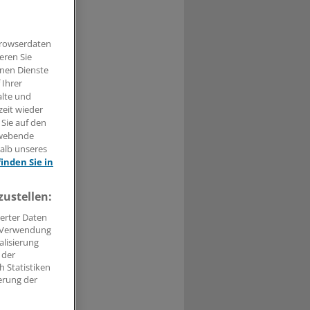
Sonderprüfung
roß - über
Browserdaten
uniziert.
eren Sie
hnen Dienste
 Ihrer
alte und
zeit wieder
 Sie auf den
t haben.
hwebende
halb unseres
n »
finden Sie in
zustellen:
erter Daten
. Verwendung
alisierung
 der
 Statistiken
erung der