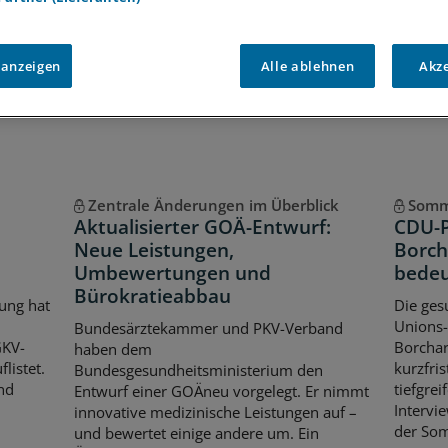
Voraussetzungen für den Zugang
 anzeigen
Alle ablehnen
Akz
Zentrale Änderungen im Überblick
Somm
Aktualisierter GOÄ-Entwurf:
CDU-P
Neue Leistungen,
Borch
Umbewertungen und
bedeu
Bürokratieabbau
ung hat
Die ges
Unions-
Bundesärztekammer und PKV-Verband
GKV-
Borchar
haben dem
listet.
kurzfri
Bundesgesundheitsministerium den
nd
tiefgre
Entwurf einer GOÄneu vorgelegt. Er nimmt
Intervie
innovative medizinische Leistungen auf –
der So
und bewertet einige andere um. Ein