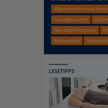
Allgemeinmedizin und Innere
Frauengesundheit
Gastro
Neurologie/Psychiatrie
On
Rechtssplitter
Rheumatol
LESETIPPS