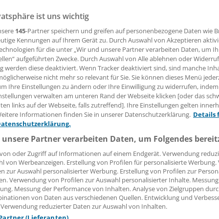
IN. Das hessische Sozialministerium hat im Januar eine 
vatsphäre ist uns wichtig
echnungen der KV gestartet. Jetzt ist der Ärger in der KV g
nsere
145
-Partner speichern und greifen auf personenbezogene Daten wie 
sse, und über die Art, in der sie das Sozialministerium komm
utige Kennungen auf Ihrem Gerät zu. Durch Auswahl von Akzeptieren aktivi
echnologien für die unter „Wir und unsere Partner verarbeiten Daten, um I
ellen“ aufgeführten Zwecke. Durch Auswahl von Alle ablehnen oder Widerruf
 Leserin, lieber Leser,
ng werden diese deaktiviert. Wenn Tracker deaktiviert sind, sind manche Inh
öglicherweise nicht mehr so relevant für Sie. Sie können dieses Menü jeder
um Ihre Einstellungen zu ändern oder Ihre Einwilligung zu widerrufen, indem
tändigen Beitrag können Sie lesen, sobald Sie sich eingelogg
nstellungen verwalten am unteren Rand der Webseite klicken [oder das sc
en links auf der Webseite, falls zutreffend]. Ihre Einstellungen gelten inner
Jetzt anmelden »
Kostenlos registriere
eitere Informationen finden Sie in unserer Datenschutzerklärung.
Details 
Datenschutzerklärung.
 vergessen?
 unsere Partner verarbeiten Daten, um Folgendes bereit
es Problem beim Login?
von oder Zugriff auf Informationen auf einem Endgerät. Verwendung reduzi
dung ist mit wenigen Klicks erledigt und kostenlos.
l von Werbeanzeigen. Erstellung von Profilen für personalisierte Werbung
en zur Auswahl personalisierter Werbung. Erstellung von Profilen zur Person
teile des kostenlosen Login:
en. Verwendung von Profilen zur Auswahl personalisierter Inhalte. Messung
ung. Messung der Performance von Inhalten. Analyse von Zielgruppen durch
r
Analysen, Hintergründe und Infografiken
inationen von Daten aus verschiedenen Quellen. Entwicklung und Verbess
usive
Interviews und Praxis-Tipps
 Verwendung reduzierter Daten zur Auswahl von Inhalten.
iff auf alle
medizinischen Berichte und Kommentare
 Partner (Lieferanten)