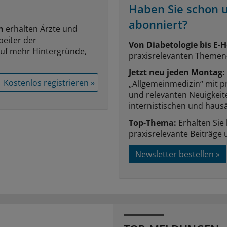
Haben Sie schon 
abonniert?
n
erhalten Ärzte und
beiter der
Von Diabetologie bis E-H
auf mehr Hintergründe,
praxisrelevanten Themen
Jetzt neu jeden Montag:
Kostenlos registrieren »
„Allgemeinmedizin“ mit p
und relevanten Neuigkei
internistischen und hausä
Top-Thema:
Erhalten Sie
praxisrelevante Beiträge 
Newsletter bestellen »