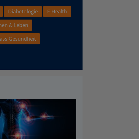
Diabetologie
E-Health
hen & Leben
ass Gesundheit