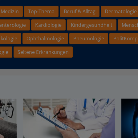
 Medizin
Top-Thema
Beruf & Alltag
Dermatologie
enterologie
Kardiologie
Kindergesundheit
Mensc
kologie
Ophthalmologie
Pneumologie
PolitKomp
ogie
Seltene Erkrankungen