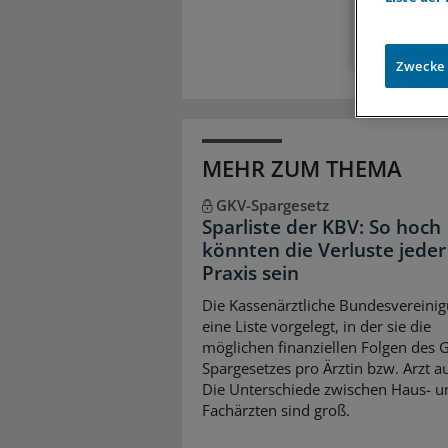
Zwecke
MEHR ZUM THEMA
GKV-Spargesetz
Sparliste der KBV: So hoch
könnten die Verluste jeder
Praxis sein
Die Kassenärztliche Bundesvereinig
eine Liste vorgelegt, in der sie die
möglichen finanziellen Folgen des 
Spargesetzes pro Ärztin bzw. Arzt auf
Die Unterschiede zwischen Haus- u
Fachärzten sind groß.