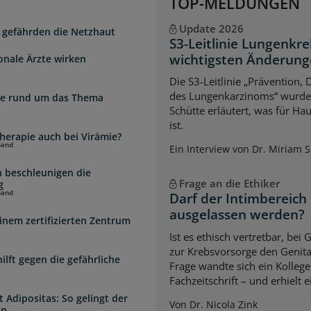
TOP-MELDUNGEN
Update 2026
 gefährden die Netzhaut
S3-Leitlinie Lungenkre
wichtigsten Änderun
onale Ärzte wirken
Die S3-Leitlinie „Prävention,
des Lungenkarzinoms“ wurde a
zte rund um das Thema
Schütte erläutert, was für Ha
ist.
herapie auch bei Virämie?
band
Ein Interview von Dr. Miriam 
 beschleunigen die
Frage an die Ethiker
g
band
Darf der Intimbereich
ausgelassen werden?
inem zertifizierten Zentrum
Ist es ethisch vertretbar, b
zur Krebsvorsorge den Genita
lft gegen die gefährliche
Frage wandte sich ein Kollege
Fachzeitschrift – und erhielt 
 Adipositas: So gelingt der
Von Dr. Nicola Zink
in