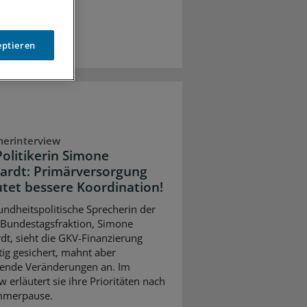
eptieren
erinterview
olitikerin Simone
ardt: Primärversorgung
tet bessere Koordination!
undheitspolitische Sprecherin der
Bundestagsfraktion, Simone
dt, sieht die GKV-Finanzierung
stig gesichert, mahnt aber
ifende Veränderungen an. Im
w erläutert sie ihre Prioritäten nach
mmerpause.