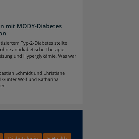
ten mit MODY-Diabetes
ion
tiziertem Typ-2-Diabetes stellte
 ohne antidiabetische Therapie
leisung und Hyperglykämie. Was war
astian Schmidt und Christiane
d Gunter Wolf und Katharina
ken
Diabetologie
E-Health