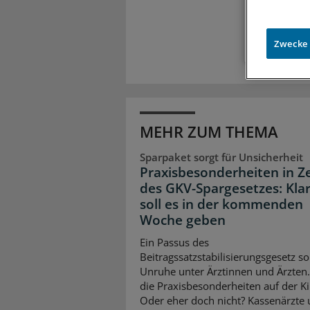
Zugr
Zwecke
MEHR ZUM THEMA
Sparpaket sorgt für Unsicherheit
Praxisbesonderheiten in Z
des GKV-Spargesetzes: Klar
soll es in der kommenden
Woche geben
Ein Passus des
Beitragssatzstabilisierungsgesetz so
Unruhe unter Ärztinnen und Ärzten
die Praxisbesonderheiten auf der K
Oder eher doch nicht? Kassenärzte