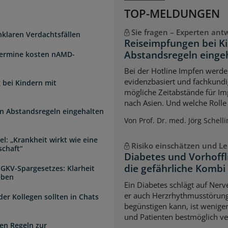
TOP-MELDUNGEN
Sie fragen – Experten ant
unklaren Verdachtsfällen
Reiseimpfungen bei K
Abstandsregeln einge
Termine kosten nAMD-
Bei der Hotline Impfen werde
evidenzbasiert und fachkundi
 bei Kindern mit
mögliche Zeitabstände für Im
nach Asien. Und welche Rolle s
n Abstandsregeln eingehalten
Von Prof. Dr. med. Jörg Schelli
l: „Krankheit wirkt wie eine
Risiko einschätzen und Le
schaft“
Diabetes und Vorhoffl
die gefährliche Kombi
 GKV-Spargesetzes: Klarheit
eben
Ein Diabetes schlägt auf Ner
er auch Herzrhythmusstörun
der Kollegen sollten in Chats
begünstigen kann, ist weniger
und Patienten bestmöglich ve
en Regeln zur