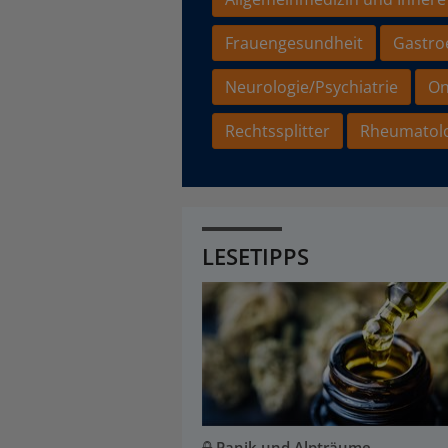
Frauengesundheit
Gastro
Neurologie/Psychiatrie
On
Rechtssplitter
Rheumatol
LESETIPPS
Panik und Alpträume