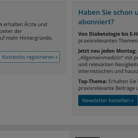
Haben Sie schon 
abonniert?
n
erhalten Ärzte und
beiter der
Von Diabetologie bis E-H
auf mehr Hintergründe,
praxisrelevanten Themen
Jetzt neu jeden Montag:
Kostenlos registrieren »
„Allgemeinmedizin“ mit p
und relevanten Neuigkei
internistischen und hausä
Top-Thema:
Erhalten Sie
praxisrelevante Beiträge 
Newsletter bestellen »