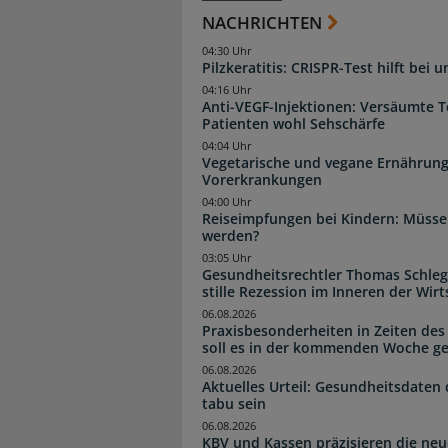
NACHRICHTEN
04:30 Uhr
Pilzkeratitis: CRISPR-Test hilft bei 
04:16 Uhr
Anti-VEGF-Injektionen: Versäumte 
Patienten wohl Sehschärfe
04:04 Uhr
Vegetarische und vegane Ernährung
Vorerkrankungen
04:00 Uhr
Reiseimpfungen bei Kindern: Müsse
werden?
03:05 Uhr
Gesundheitsrechtler Thomas Schlege
stille Rezession im Inneren der Wirt
06.08.2026
Praxisbesonderheiten in Zeiten des
soll es in der kommenden Woche g
06.08.2026
Aktuelles Urteil: Gesundheitsdaten 
tabu sein
06.08.2026
KBV und Kassen präzisieren die neu