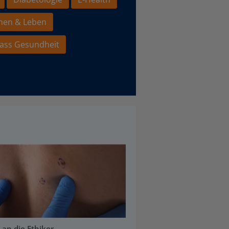
hen & Leben
ass Gesundheit
 an die Ethiker