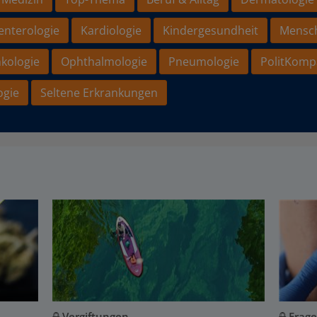
enterologie
Kardiologie
Kindergesundheit
Mensc
kologie
Ophthalmologie
Pneumologie
PolitKomp
ogie
Seltene Erkrankungen
Vergiftungen
Frage