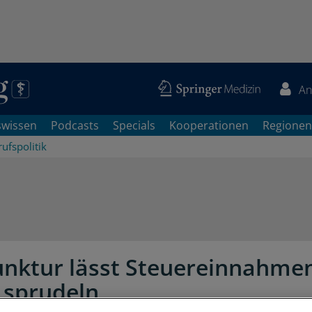
An
swissen
Podcasts
Specials
Kooperationen
Regionen
ufspolitik
unktur lässt Steuereinnahme
g sprudeln