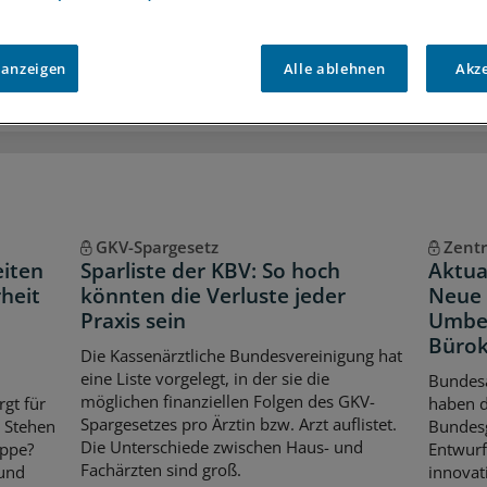
iff auf alle
medizinischen Berichte und Kommentare
Voraussetzungen für den Zugang
 anzeigen
Alle ablehnen
Akz
GKV-Spargesetz
Zentr
eiten
Sparliste der KBV: So hoch
Aktua
heit
könnten die Verluste jeder
Neue 
Praxis sein
Umbe
Bürok
Die Kassenärztliche Bundesvereinigung hat
eine Liste vorgelegt, in der sie die
Bundes
möglichen finanziellen Folgen des GKV-
rgt für
haben 
Spargesetzes pro Ärztin bzw. Arzt auflistet.
. Stehen
Bundes
Die Unterschiede zwischen Haus- und
ippe?
Entwurf
Fachärzten sind groß.
 und
innovat