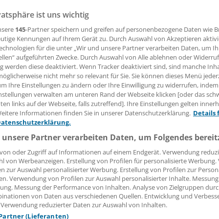
vatsphäre ist uns wichtig
LIN (HL). Die Einnahmen aller öffentlichen Haushalte eins
erung sind im ersten Quartal dieses Jahres um 2,5 Prozent a
nsere
145
-Partner speichern und greifen auf personenbezogene Daten wie 
ro gestiegen. Beachtlich ist dabei das Einnahmenplus der
utige Kennungen auf Ihrem Gerät zu. Durch Auswahl von Akzeptieren aktivi
schaften in zweistelliger Höhe, wie das Statistische Bundes
echnologien für die unter „Wir und unsere Partner verarbeiten Daten, um I
ellen“ aufgeführten Zwecke. Durch Auswahl von Alle ablehnen oder Widerruf
ng werden diese deaktiviert. Wenn Tracker deaktiviert sind, sind manche Inh
öglicherweise nicht mehr so relevant für Sie. Sie können dieses Menü jeder
 Leserin, lieber Leser,
um Ihre Einstellungen zu ändern oder Ihre Einwilligung zu widerrufen, indem
nstellungen verwalten am unteren Rand der Webseite klicken [oder das sc
tändigen Beitrag können Sie lesen, sobald Sie sich eingelogg
en links auf der Webseite, falls zutreffend]. Ihre Einstellungen gelten inner
eitere Informationen finden Sie in unserer Datenschutzerklärung.
Details 
Jetzt anmelden »
Kostenlos registriere
Datenschutzerklärung.
 unsere Partner verarbeiten Daten, um Folgendes bereit
 vergessen?
es Problem beim Login?
von oder Zugriff auf Informationen auf einem Endgerät. Verwendung reduzi
l von Werbeanzeigen. Erstellung von Profilen für personalisierte Werbung
en zur Auswahl personalisierter Werbung. Erstellung von Profilen zur Person
dung ist mit wenigen Klicks erledigt und kostenlos.
en. Verwendung von Profilen zur Auswahl personalisierter Inhalte. Messung
teile des kostenlosen Login:
ung. Messung der Performance von Inhalten. Analyse von Zielgruppen durch
inationen von Daten aus verschiedenen Quellen. Entwicklung und Verbess
r
Analysen, Hintergründe und Infografiken
 Verwendung reduzierter Daten zur Auswahl von Inhalten.
usive
Interviews und Praxis-Tipps
 Partner (Lieferanten)