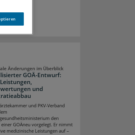
eptieren
ale Änderungen im Überblick
lisierter GOÄ-Entwurf:
Leistungen,
wertungen und
ratieabbau
ärztekammer und PKV-Verband
dem
gesundheitsministerium den
 einer GOÄneu vorgelegt. Er nimmt
ive medizinische Leistungen auf –