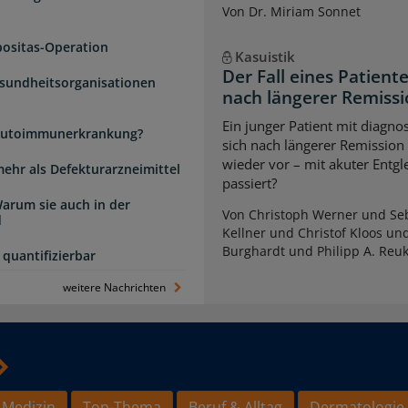
Von Dr. Miriam Sonnet
positas-Operation
Kasuistik
Der Fall eines Patien
esundheitsorganisationen
nach längerer Remiss
Ein junger Patient mit diagnos
e Autoimmunerkrankung?
sich nach längerer Remission
wieder vor – mit akuter Entg
mehr als Defekturarzneimittel
passiert?
arum sie auch in der
Von Christoph Werner und Seb
d
Kellner und Christof Kloos un
Burghardt und Philipp A. Reu
quantifizierbar
weitere Nachrichten
 Medizin
Top-Thema
Beruf & Alltag
Dermatologie