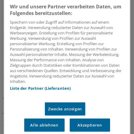
Wir und unsere Partner verarbeiten Daten, um
Folgendes bereitzustellen:
Sparpaket sorgt für Unsicherheit
Speichern von oder Zugriff auf Informationen auf einem
Praxisbesonderheiten in Zeiten des GKV-
Endgerät. Verwendung reduzierter Daten zur Auswahl von
Spargesetzes: Klarheit soll es in der kommenden
Werbeanzeigen. Erstellung von Profilen für personalisierte
Woche geben
Werbung. Verwendung von Profilen zur Auswahl
personalisierter Werbung. Erstellung von Profilen zur
Ein Passus des Beitragssatzstabilisierungsgesetz sorgt
Personalisierung von Inhalten. Verwendung von Profilen zur
für Unruhe unter Ärztinnen und Ärzten. Stehen die
Auswahl personalisierter Inhalte. Messung der Werbeleistung.
Praxisbesonderheiten auf der Kippe? Oder eher doch
Messung der Performance von Inhalten. Analyse von
Zielgruppen durch Statistiken oder Kombinationen von Daten
nicht? Kassenärzte und Krankenkassen verhandeln.
aus verschiedenen Quellen. Entwicklung und Verbesserung der
Angebote. Verwendung reduzierter Daten zur Auswahl von
06.08.2026
Inhalten.
Liste der Partner (Lieferanten)
GKV-Spargesetz
Sparliste der KBV: So hoch könnten die Verluste
Zwecke anzeigen
jeder Praxis sein
Die Kassenärztliche Bundesvereinigung hat eine Liste
Alle ablehnen
Akzeptieren
vorgelegt, in der sie die möglichen finanziellen Folgen
des GKV-Spargesetzes pro Ärztin bzw. Arzt auflistet. Die