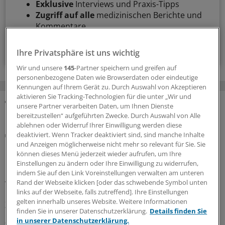
Exklusive
Interviews und Praxis-Tipps
Zugriff auf alle
medizinischen Berichte und
Kommentare
Voraussetzungen für den Zugang
Ihre Privatsphäre ist uns wichtig
Wir und unsere
145
-Partner speichern und greifen auf
personenbezogene Daten wie Browserdaten oder eindeutige
Kennungen auf Ihrem Gerät zu. Durch Auswahl von Akzeptieren
aktivieren Sie Tracking-Technologien für die unter „Wir und
unsere Partner verarbeiten Daten, um Ihnen Dienste
MEHR ZUM THEMA
bereitzustellen“ aufgeführten Zwecke. Durch Auswahl von Alle
ablehnen oder Widerruf Ihrer Einwilligung werden diese
Notfallversorgung
deaktiviert. Wenn Tracker deaktiviert sind, sind manche Inhalte
Neuer Bereitschaftsdienst in Nordrhein ist ein
und Anzeigen möglicherweise nicht mehr so relevant für Sie. Sie
können dieses Menü jederzeit wieder aufrufen, um Ihre
Erfolgsmodell
Einstellungen zu ändern oder Ihre Einwilligung zu widerrufen,
In nur zwölf Stunden waren die 6.000 Fahrdienste
indem Sie auf den Link Voreinstellungen verwalten am unteren
vergeben: Der neu strukturierte ärztliche
Rand der Webseite klicken [oder das schwebende Symbol unten
links auf der Webseite, falls zutreffend]. Ihre Einstellungen
Bereitschaftsdienst in Nordrhein wird gut angenommen.
gelten innerhalb unseres Website. Weitere Informationen
Zuständig sind spezielle Kooperationsmediziner.
finden Sie in unserer Datenschutzerklärung.
Details finden Sie
in unserer Datenschutzerklärung.
07.08.2026