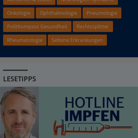
Onkologie
Ophthalmologie
Pneumologie
PolitKompass Gesundheit
Rechtssplitter
Rheumatologie
Seltene Erkrankungen
LESETIPPS