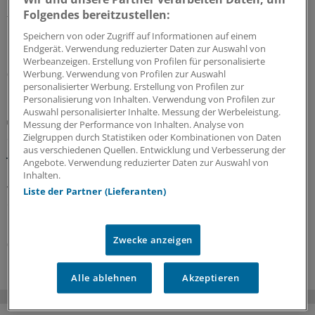
Ein Passus des Beitragssatzstabilisierungsgesetz sorgt
Folgendes bereitzustellen:
für Unruhe unter Ärztinnen und Ärzten. Stehen die
Praxisbesonderheiten auf der Kippe? Oder eher doch
Speichern von oder Zugriff auf Informationen auf einem
nicht? Kassenärzte und Krankenkassen verhandeln.
Endgerät. Verwendung reduzierter Daten zur Auswahl von
Werbeanzeigen. Erstellung von Profilen für personalisierte
Werbung. Verwendung von Profilen zur Auswahl
06.08.2026
personalisierter Werbung. Erstellung von Profilen zur
Personalisierung von Inhalten. Verwendung von Profilen zur
Auswahl personalisierter Inhalte. Messung der Werbeleistung.
GKV-Spargesetz
Messung der Performance von Inhalten. Analyse von
Sparliste der KBV: So hoch könnten die Verluste
Zielgruppen durch Statistiken oder Kombinationen von Daten
jeder Praxis sein
aus verschiedenen Quellen. Entwicklung und Verbesserung der
Angebote. Verwendung reduzierter Daten zur Auswahl von
Die Kassenärztliche Bundesvereinigung hat eine Liste
Inhalten.
vorgelegt, in der sie die möglichen finanziellen Folgen
Liste der Partner (Lieferanten)
des GKV-Spargesetzes pro Ärztin bzw. Arzt auflistet. Die
Unterschiede zwischen Haus- und Fachärzten sind groß.
Zwecke anzeigen
05.08.2026
Alle ablehnen
Akzeptieren