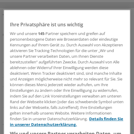
MEHR ZUM THEMA
Ihre Privatsphäre ist uns wichtig
Wir und unsere
145
-Partner speichern und greifen auf
Notfallversorgung
personenbezogene Daten wie Browserdaten oder eindeutige
Neuer Bereitschaftsdienst in Nordrhein ist ein
Kennungen auf Ihrem Gerät zu. Durch Auswahl von Akzeptieren
Erfolgsmodell
aktivieren Sie Tracking-Technologien für die unter „Wir und
In nur zwölf Stunden waren die 6.000 Fahrdienste
unsere Partner verarbeiten Daten, um Ihnen Dienste
bereitzustellen“ aufgeführten Zwecke. Durch Auswahl von Alle
vergeben: Der neu strukturierte ärztliche
ablehnen oder Widerruf Ihrer Einwilligung werden diese
Bereitschaftsdienst in Nordrhein wird gut angenommen.
deaktiviert. Wenn Tracker deaktiviert sind, sind manche Inhalte
Zuständig sind spezielle Kooperationsmediziner.
und Anzeigen möglicherweise nicht mehr so relevant für Sie. Sie
können dieses Menü jederzeit wieder aufrufen, um Ihre
07.08.2026
Einstellungen zu ändern oder Ihre Einwilligung zu widerrufen,
indem Sie auf den Link Voreinstellungen verwalten am unteren
Rand der Webseite klicken [oder das schwebende Symbol unten
Sparpaket sorgt für Unsicherheit
links auf der Webseite, falls zutreffend]. Ihre Einstellungen
Praxisbesonderheiten in Zeiten des GKV-
gelten innerhalb unseres Website. Weitere Informationen
Spargesetzes: Klarheit soll es in der kommenden
finden Sie in unserer Datenschutzerklärung.
Details finden Sie
in unserer Datenschutzerklärung.
Woche geben
Wir und unsere Partner verarbeiten Daten, um