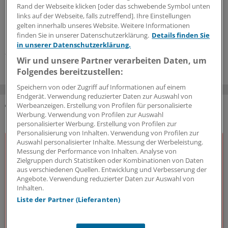
Ein gemeinsamer Weiterbildungsverbund rheinland-
Rand der Webseite klicken [oder das schwebende Symbol unten
pfälzischer Arztpraxen und dem Westpfalz-Klinikum in
links auf der Webseite, falls zutreffend]. Ihre Einstellungen
Kaiserslautern bietet Ärzten in Weiterbildung einen Blick
gelten innerhalb unseres Website. Weitere Informationen
über den Tellerrand.
finden Sie in unserer Datenschutzerklärung.
Details finden Sie
in unserer Datenschutzerklärung.
26.06.2026
Wir und unsere Partner verarbeiten Daten, um
Folgendes bereitzustellen:
Speichern von oder Zugriff auf Informationen auf einem
Endgerät. Verwendung reduzierter Daten zur Auswahl von
Werbeanzeigen. Erstellung von Profilen für personalisierte
Werbung. Verwendung von Profilen zur Auswahl
DAS KÖNNTE SIE AUCH INTERESSIEREN
personalisierter Werbung. Erstellung von Profilen zur
Personalisierung von Inhalten. Verwendung von Profilen zur
Auswahl personalisierter Inhalte. Messung der Werbeleistung.
Messung der Performance von Inhalten. Analyse von
Zielgruppen durch Statistiken oder Kombinationen von Daten
aus verschiedenen Quellen. Entwicklung und Verbesserung der
Angebote. Verwendung reduzierter Daten zur Auswahl von
Inhalten.
Liste der Partner (Lieferanten)