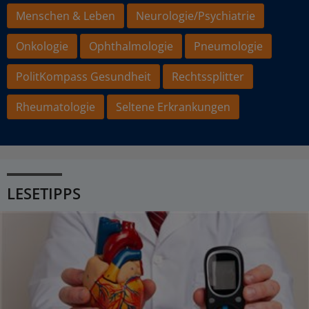
Menschen & Leben
Neurologie/Psychiatrie
Onkologie
Ophthalmologie
Pneumologie
PolitKompass Gesundheit
Rechtssplitter
Rheumatologie
Seltene Erkrankungen
LESETIPPS