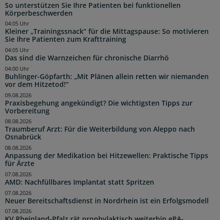
So unterstützen Sie Ihre Patienten bei funktionellen
Körperbeschwerden
04:05 Uhr
Kleiner „Trainingssnack“ für die Mittagspause: So motivieren
Sie Ihre Patienten zum Krafttraining
04:05 Uhr
Das sind die Warnzeichen für chronische Diarrhö
04:00 Uhr
Buhlinger-Göpfarth: „Mit Plänen allein retten wir niemanden
vor dem Hitzetod!“
09.08.2026
Praxisbegehung angekündigt? Die wichtigsten Tipps zur
Vorbereitung
08.08.2026
Traumberuf Arzt: Für die Weiterbildung von Aleppo nach
Osnabrück
08.08.2026
Anpassung der Medikation bei Hitzewellen: Praktische Tipps
für Ärzte
07.08.2026
AMD: Nachfüllbares Implantat statt Spritzen
07.08.2026
Neuer Bereitschaftsdienst in Nordrhein ist ein Erfolgsmodell
07.08.2026
KV Rheinland-Pfalz rät prophylaktisch weiterhin ePA-