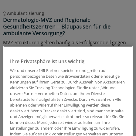
Ambulantisierung
Dermatologie-MVZ und Regionale
Gesundheitszentren – Blaupausen für die
ambulante Versorgung?
MVZ-Strukturen gelten häufig als Erfolgsmodell gegen
den Ärztemangel. Warum sie in der Dermatologie
mittlerweile Standard sind und wie ein regionales
Ihre Privatsphäre ist uns wichtig
Gesundheitszentrum in Niedersachsen die Versorgung
auf dem Land sichert, zeigte ein Panel auf dem
Wir und unsere
145
-Partner speichern und greifen auf
Hauptstadtkongress.
personenbezogene Daten wie Browserdaten oder eindeutige
Kennungen auf Ihrem Gerät zu. Durch Auswahl von Akzeptieren
26.06.2026
aktivieren Sie Tracking-Technologien für die unter „Wir und
unsere Partner verarbeiten Daten, um Ihnen Dienste
bereitzustellen“ aufgeführten Zwecke. Durch Auswahl von Alle
ablehnen oder Widerruf Ihrer Einwilligung werden diese
Gegen den Ärztemangel
deaktiviert. Wenn Tracker deaktiviert sind, sind manche Inhalte
Erster fachübergreifender
und Anzeigen möglicherweise nicht mehr so relevant für Sie. Sie
Weiterbildungsverbund in Rheinland-Pfalz
können dieses Menü jederzeit wieder aufrufen, um Ihre
gegründet
Einstellungen zu ändern oder Ihre Einwilligung zu widerrufen,
indem Sie auf den Link Voreinstellungen verwalten am unteren