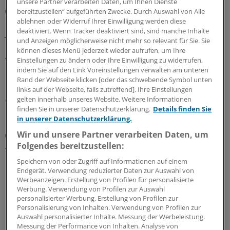
unsere Partner verarbeiten Daten, um Ihnen Dienste
GKV-Spargesetz
bereitzustellen“ aufgeführten Zwecke. Durch Auswahl von Alle
Sparliste der KBV: So hoch könnten die Verluste
ablehnen oder Widerruf Ihrer Einwilligung werden diese
jeder Praxis sein
deaktiviert. Wenn Tracker deaktiviert sind, sind manche Inhalte
und Anzeigen möglicherweise nicht mehr so relevant für Sie. Sie
Die Kassenärztliche Bundesvereinigung hat eine Liste
können dieses Menü jederzeit wieder aufrufen, um Ihre
vorgelegt, in der sie die möglichen finanziellen Folgen
Einstellungen zu ändern oder Ihre Einwilligung zu widerrufen,
des GKV-Spargesetzes pro Ärztin bzw. Arzt auflistet. Die
indem Sie auf den Link Voreinstellungen verwalten am unteren
Rand der Webseite klicken [oder das schwebende Symbol unten
Unterschiede zwischen Haus- und Fachärzten sind groß.
links auf der Webseite, falls zutreffend]. Ihre Einstellungen
gelten innerhalb unseres Website. Weitere Informationen
05.08.2026
finden Sie in unserer Datenschutzerklärung.
Details finden Sie
in unserer Datenschutzerklärung.
Wir und unsere Partner verarbeiten Daten, um
Zentrale Änderungen im Überblick
Aktualisierter GOÄ-Entwurf: Neue Leistungen,
Folgendes bereitzustellen:
Umbewertungen und Bürokratieabbau
Speichern von oder Zugriff auf Informationen auf einem
Endgerät. Verwendung reduzierter Daten zur Auswahl von
Bundesärztekammer und PKV-Verband haben dem
Werbeanzeigen. Erstellung von Profilen für personalisierte
Bundesgesundheitsministerium den Entwurf einer
Werbung. Verwendung von Profilen zur Auswahl
GOÄneu vorgelegt. Er nimmt innovative medizinische
personalisierter Werbung. Erstellung von Profilen zur
Leistungen auf – und bewertet einige andere um. Ein
Personalisierung von Inhalten. Verwendung von Profilen zur
Überblick mit Beispielen dazu, was sich ändern soll.
Auswahl personalisierter Inhalte. Messung der Werbeleistung.
Messung der Performance von Inhalten. Analyse von