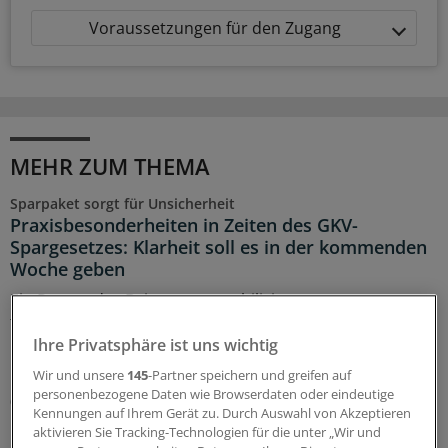
Voraussetzungen für den Zugang
MEHR ZUM THEMA
Sparpaket sorgt für Unsicherheit
Praxisbesonderheiten in Zeiten des GKV-
Spargesetzes: Klarheit soll es in der kommenden
Woche geben
Ein Passus des Beitragssatzstabilisierungsgesetz sorgt
für Unruhe unter Ärztinnen und Ärzten. Stehen die
Praxisbesonderheiten auf der Kippe? Oder eher doch
Ihre Privatsphäre ist uns wichtig
nicht? Kassenärzte und Krankenkassen verhandeln.
Wir und unsere
145
-Partner speichern und greifen auf
personenbezogene Daten wie Browserdaten oder eindeutige
06.08.2026
Kennungen auf Ihrem Gerät zu. Durch Auswahl von Akzeptieren
aktivieren Sie Tracking-Technologien für die unter „Wir und