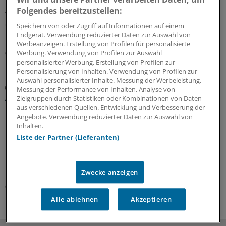
Die Kassenärztliche Bundesvereinigung hat eine Liste
Folgendes bereitzustellen:
vorgelegt, in der sie die möglichen finanziellen Folgen
des GKV-Spargesetzes pro Ärztin bzw. Arzt auflistet. Die
Speichern von oder Zugriff auf Informationen auf einem
Unterschiede zwischen Haus- und Fachärzten sind groß.
Endgerät. Verwendung reduzierter Daten zur Auswahl von
Werbeanzeigen. Erstellung von Profilen für personalisierte
05.08.2026
Werbung. Verwendung von Profilen zur Auswahl
personalisierter Werbung. Erstellung von Profilen zur
Personalisierung von Inhalten. Verwendung von Profilen zur
Auswahl personalisierter Inhalte. Messung der Werbeleistung.
Zentrale Änderungen im Überblick
Messung der Performance von Inhalten. Analyse von
Aktualisierter GOÄ-Entwurf: Neue Leistungen,
Zielgruppen durch Statistiken oder Kombinationen von Daten
Umbewertungen und Bürokratieabbau
aus verschiedenen Quellen. Entwicklung und Verbesserung der
Angebote. Verwendung reduzierter Daten zur Auswahl von
Bundesärztekammer und PKV-Verband haben dem
Inhalten.
Bundesgesundheitsministerium den Entwurf einer
Liste der Partner (Lieferanten)
GOÄneu vorgelegt. Er nimmt innovative medizinische
Leistungen auf – und bewertet einige andere um. Ein
Überblick mit Beispielen dazu, was sich ändern soll.
Zwecke anzeigen
05.08.2026
Alle ablehnen
Akzeptieren