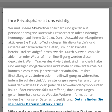
MEHR ZUM THEMA
Ihre Privatsphäre ist uns wichtig
Wir und unsere
145
-Partner speichern und greifen auf
Sparpaket sorgt für Unsicherheit
personenbezogene Daten wie Browserdaten oder eindeutige
Praxisbesonderheiten in Zeiten des GKV-
Kennungen auf Ihrem Gerät zu. Durch Auswahl von Akzeptieren
Spargesetzes: Klarheit soll es in der kommenden
aktivieren Sie Tracking-Technologien für die unter „Wir und
Woche geben
unsere Partner verarbeiten Daten, um Ihnen Dienste
bereitzustellen“ aufgeführten Zwecke. Durch Auswahl von Alle
Ein Passus des Beitragssatzstabilisierungsgesetz sorgt
ablehnen oder Widerruf Ihrer Einwilligung werden diese
für Unruhe unter Ärztinnen und Ärzten. Stehen die
deaktiviert. Wenn Tracker deaktiviert sind, sind manche Inhalte
Praxisbesonderheiten auf der Kippe? Oder eher doch
und Anzeigen möglicherweise nicht mehr so relevant für Sie. Sie
nicht? Kassenärzte und Krankenkassen verhandeln.
können dieses Menü jederzeit wieder aufrufen, um Ihre
Einstellungen zu ändern oder Ihre Einwilligung zu widerrufen,
06.08.2026
indem Sie auf den Link Voreinstellungen verwalten am unteren
Rand der Webseite klicken [oder das schwebende Symbol unten
links auf der Webseite, falls zutreffend]. Ihre Einstellungen
GKV-Spargesetz
gelten innerhalb unseres Website. Weitere Informationen
Sparliste der KBV: So hoch könnten die Verluste
finden Sie in unserer Datenschutzerklärung.
Details finden Sie
in unserer Datenschutzerklärung.
jeder Praxis sein
Wir und unsere Partner verarbeiten Daten, um