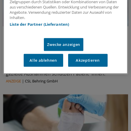
Zielgruppen durch Statistiken oder Kombinationen von Daten
aus verschiedenen Quellen. Entwicklung und Verbesserung der
Angebote. Verwendung reduzierter Daten zur Auswahl von
Inhalten.
Liste der Partner (Lieferanten)
Politische Perspektive
Nationale Politik an Europas Gesundheitszielen
ausrichten
Zwecke anzeigen
Europas Gesundheitssicherheit braucht verlässlichen
Zugang zu plasma‑basierten Therapien. Pauschale
Alle ablehnen
Akzeptieren
Kostendämpfung kann Versorgung schwächen -
gezielte Ausnahmen schützen Patient*innen.
ANZEIGE
|
CSL Behring GmbH