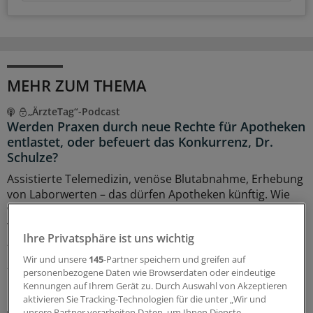
MEHR ZUM THEMA
„ÄrzteTag“-Podcast
Werden Praxen durch neue Rechte für Apotheken
entlastet, oder befeuert das Konkurrenz, Dr.
Schulze?
Assistierte Telemedizin, venöse Blutabnahme, Erhebung
von Laborwerten – das dürfen Apotheken künftig. Wie
wird dies das Verhältnis zwischen Praxen und Offizinen
verändern? Landarzt
Dr. Christian Schulze
ordnet das im
Ihre Privatsphäre ist uns wichtig
„ÄrzteTag“-Podcast ein.
Wir und unsere
145
-Partner speichern und greifen auf
23.06.2026
personenbezogene Daten wie Browserdaten oder eindeutige
Kennungen auf Ihrem Gerät zu. Durch Auswahl von Akzeptieren
aktivieren Sie Tracking-Technologien für die unter „Wir und
Kolumne aus Berlin
unsere Partner verarbeiten Daten, um Ihnen Dienste