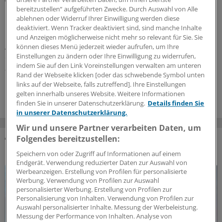
Medizin ohne Arzt: Das Land klatscht Beifall
bereitzustellen“ aufgeführten Zwecke. Durch Auswahl von Alle
ablehnen oder Widerruf Ihrer Einwilligung werden diese
Das Apothekengesetz kommt bei Ärztinnen und Ärzten
deaktiviert. Wenn Tracker deaktiviert sind, sind manche Inhalte
nicht gut an. Die Ausweitung der Befugnisse des
und Anzeigen möglicherweise nicht mehr so relevant für Sie. Sie
Apothekenpersonals gilt ihnen als Gegenteil von
können dieses Menü jederzeit wieder aufrufen, um Ihre
Einstellungen zu ändern oder Ihre Einwilligung zu widerrufen,
evidenzbasierter Medizin. Landespolitiker schlagen
indem Sie auf den Link Voreinstellungen verwalten am unteren
andere Töne an.
Rand der Webseite klicken [oder das schwebende Symbol unten
links auf der Webseite, falls zutreffend]. Ihre Einstellungen
18.06.2026
gelten innerhalb unseres Website. Weitere Informationen
finden Sie in unserer Datenschutzerklärung.
Details finden Sie
in unserer Datenschutzerklärung.
Wir und unsere Partner verarbeiten Daten, um
Folgendes bereitzustellen:
DAS KÖNNTE SIE AUCH INTERESSIEREN
Speichern von oder Zugriff auf Informationen auf einem
Endgerät. Verwendung reduzierter Daten zur Auswahl von
Werbeanzeigen. Erstellung von Profilen für personalisierte
Werbung. Verwendung von Profilen zur Auswahl
personalisierter Werbung. Erstellung von Profilen zur
Personalisierung von Inhalten. Verwendung von Profilen zur
Auswahl personalisierter Inhalte. Messung der Werbeleistung.
Messung der Performance von Inhalten. Analyse von