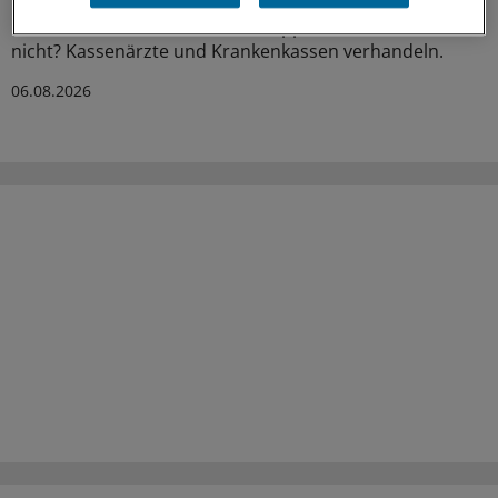
für Unruhe unter Ärztinnen und Ärzten. Stehen die
Praxisbesonderheiten auf der Kippe? Oder eher doch
nicht? Kassenärzte und Krankenkassen verhandeln.
06.08.2026