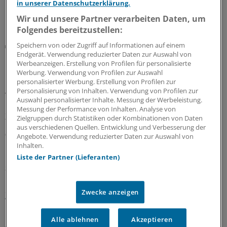
in unserer Datenschutzerklärung.
10.08.2026
Wir und unsere Partner verarbeiten Daten, um
Folgendes bereitzustellen:
Notfallversorgung
Speichern von oder Zugriff auf Informationen auf einem
Endgerät. Verwendung reduzierter Daten zur Auswahl von
Neuer Bereitschaftsdienst in Nordrhein ist ein
Werbeanzeigen. Erstellung von Profilen für personalisierte
Erfolgsmodell
Werbung. Verwendung von Profilen zur Auswahl
personalisierter Werbung. Erstellung von Profilen zur
In nur zwölf Stunden waren die 6.000 Fahrdienste
Personalisierung von Inhalten. Verwendung von Profilen zur
vergeben: Der neu strukturierte ärztliche
Auswahl personalisierter Inhalte. Messung der Werbeleistung.
Bereitschaftsdienst in Nordrhein wird gut angenommen.
Messung der Performance von Inhalten. Analyse von
Zuständig sind spezielle Kooperationsmediziner.
Zielgruppen durch Statistiken oder Kombinationen von Daten
aus verschiedenen Quellen. Entwicklung und Verbesserung der
07.08.2026
Angebote. Verwendung reduzierter Daten zur Auswahl von
Inhalten.
Liste der Partner (Lieferanten)
Sparpaket sorgt für Unsicherheit
Praxisbesonderheiten in Zeiten des GKV-
Spargesetzes: Klarheit soll es in der kommenden
Zwecke anzeigen
Woche geben
Ein Passus des Beitragssatzstabilisierungsgesetz sorgt
Alle ablehnen
Akzeptieren