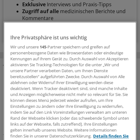
Exklusive
Interviews und Praxis-Tipps
Zugriff auf alle
medizinischen Berichte und
Kommentare
Voraussetzungen für den Zugang
Ihre Privatsphäre ist uns wichtig
Wir und unsere
145
-Partner speichern und greifen auf
personenbezogene Daten wie Browserdaten oder eindeutige
Kennungen auf Ihrem Gerät zu. Durch Auswahl von Akzeptieren
aktivieren Sie Tracking-Technologien für die unter „Wir und
unsere Partner verarbeiten Daten, um Ihnen Dienste
MEHR ZUM THEMA
bereitzustellen“ aufgeführten Zwecke. Durch Auswahl von Alle
ablehnen oder Widerruf Ihrer Einwilligung werden diese
Interview zum Hitzesommer
deaktiviert. Wenn Tracker deaktiviert sind, sind manche Inhalte
Buhlinger-Göpfarth: „Mit Plänen allein retten wir
und Anzeigen möglicherweise nicht mehr so relevant für Sie. Sie
niemanden vor dem Hitzetod!“
können dieses Menü jederzeit wieder aufrufen, um Ihre
Einstellungen zu ändern oder Ihre Einwilligung zu widerrufen,
Der Staat verlasse sich beim Hitzeschutz auf allen
indem Sie auf den Link Voreinstellungen verwalten am unteren
Ebenen auf Hausarztpraxen und Kliniken, sagt die
Rand der Webseite klicken [oder das schwebende Symbol unten
Bundesvorsitzende des Hausärztinnen- und
links auf der Webseite, falls zutreffend]. Ihre Einstellungen
Hausärzteverbands, Nicola Buhlinger-Göpfarth. Eine
gelten innerhalb unseres Website. Weitere Informationen
Vergütung der Aufklärungsarbeit bleibe Fehlanzeige.
finden Sie in unserer Datenschutzerklärung.
Details finden Sie