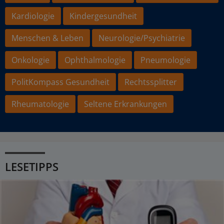
Kardiologie
Kindergesundheit
Menschen & Leben
Neurologie/Psychiatrie
Onkologie
Ophthalmologie
Pneumologie
PolitKompass Gesundheit
Rechtssplitter
Rheumatologie
Seltene Erkrankungen
LESETIPPS