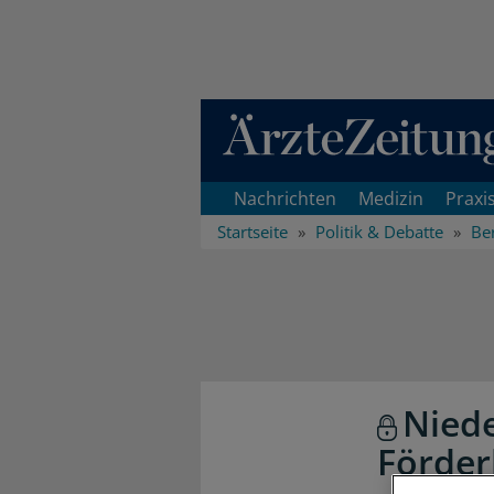
Direkt zum Inhaltsbereich
Nachrichten
Medizin
Praxi
Startseite
Politik & Debatte
Ber
Niede
Förder