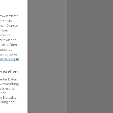
n
gelassenen
Browserdaten
die
eren Sie
igte
hnen Dienste
 Ihrer
alte und
zeit wieder
 Sie auf den
hwebende
halb unseres
t haben.
finden Sie in
n »
zustellen:
erter Daten
. Verwendung
alisierung
 der
 Statistiken
erung der