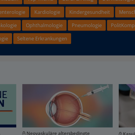
enterologie
Kardiologie
Kindergesundheit
Mensc
kologie
Ophthalmologie
Pneumologie
PolitKomp
ogie
Seltene Erkrankungen
Neovaskuläre altersbedingte
n
Kasui