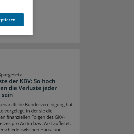
eptieren
Spargesetz
iste der KBV: So hoch
en die Verluste jeder
 sein
senärztliche Bundesvereinigung hat
te vorgelegt, in der sie die
en finanziellen Folgen des GKV-
tzes pro Ärztin bzw. Arzt auflistet.
erschiede zwischen Haus- und