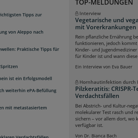
TOP-MELDUNGEN
Interview
chtigsten Tipps zur
Vegetarische und veg
mit Vorerkrankungen
dung von Aleppo nach
Rein pflanzliche Ernährung 
funktionieren, jedoch kommt 
wellen: Praktische Tipps für
Kinder- und Jugendmediziner 
für Kinder ist und wann diese
 Spritzen
Ein Interview von Eva Bauer
ein ist ein Erfolgsmodell
Hornhautinfektion durch P
Pilzkeratitis: CRISPR-T
sch weiterhin ePA-Befüllung
Verdachtsfällen
Bei Abstrich- und Kultur-negat
uen mit metastasiertem
molekularer Test rasch und re
sichern – vor allem dort, wo 
verfügbar ist.
Von Dr. Bianca Bach
unklaren Verdachtsfällen