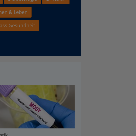
hen & Leben
ass Gesundheit
stik