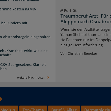
Termine kosten nAMD-
Porträt
Traumberuf Arzt: Für 
Aleppo nach Osnabrü
 bei Kindern mit
Wenn sie den Arztkittel trage
Yaman Shehabi kaum auseina
n Abstandsregeln eingehalten
sie Patienten nur im Doppelpa
einzige Herausforderung.
l: „Krankheit wirkt wie eine
Von Christian Beneker
schaft“
 GKV-Spargesetzes: Klarheit
eben
weitere Nachrichten
 Medizin
Top-Thema
Beruf & Alltag
Dermatologie