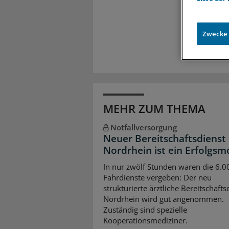
Exkl
Zugr
Zwecke
MEHR ZUM THEMA
Notfallversorgung
Neuer Bereitschaftsdienst 
Nordrhein ist ein Erfolgsm
In nur zwölf Stunden waren die 6.0
Fahrdienste vergeben: Der neu
strukturierte ärztliche Bereitschafts
Nordrhein wird gut angenommen.
Zuständig sind spezielle
Kooperationsmediziner.