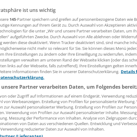
. Bereits im Juli wird das Expertengremium im Bayerische
vatsphäre ist uns wichtig
rium Vorschläge zur Verbesserung der Situation der nieder
nsere
145
-Partner speichern und greifen auf personenbezogene Daten wie 
. Die Empfehlungen sollen dann in konkrete Initiativen für 
utige Kennungen auf Ihrem Gerät zu. Durch Auswahl von Akzeptieren aktivi
tung sowie für die Landes- und Bundesebene münden, künd
echnologien für die unter „Wir und unsere Partner verarbeiten Daten, um I
rin Christa Stewens (CSU) in München an.
ellen“ aufgeführten Zwecke. Durch Auswahl von Alle ablehnen oder Widerruf
ng werden diese deaktiviert. Wenn Tracker deaktiviert sind, sind manche Inh
öglicherweise nicht mehr so relevant für Sie. Sie können dieses Menü jeder
um Ihre Einstellungen zu ändern oder Ihre Einwilligung zu widerrufen, indem
 Leserin, lieber Leser,
nstellungen verwalten am unteren Rand der Webseite klicken [oder das sc
en links auf der Webseite, falls zutreffend]. Ihre Einstellungen gelten inner
tändigen Beitrag können Sie lesen, sobald Sie sich eingelogg
eitere Informationen finden Sie in unserer Datenschutzerklärung.
Details 
Datenschutzerklärung.
Jetzt anmelden »
Kostenlos registriere
 unsere Partner verarbeiten Daten, um Folgendes bereit
 vergessen?
von oder Zugriff auf Informationen auf einem Endgerät. Verwendung reduzi
es Problem beim Login?
l von Werbeanzeigen. Erstellung von Profilen für personalisierte Werbung
en zur Auswahl personalisierter Werbung. Erstellung von Profilen zur Person
en. Verwendung von Profilen zur Auswahl personalisierter Inhalte. Messung
dung ist mit wenigen Klicks erledigt und kostenlos.
ung. Messung der Performance von Inhalten. Analyse von Zielgruppen durch
teile des kostenlosen Login:
inationen von Daten aus verschiedenen Quellen. Entwicklung und Verbess
 Verwendung reduzierter Daten zur Auswahl von Inhalten.
r
Analysen, Hintergründe und Infografiken
 Partner (Lieferanten)