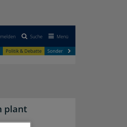
melden
Suche
Menü
Politik & Debatte
Sonderberichte
Newsletter
Jobb
 plant