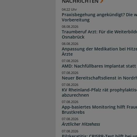
NACHRICHTEN
04:22 Uhr
Praxisbegehung angekündigt? Die wi
Vorbereitung
08.08.2026
Traumberuf Arzt: Für die Weiterbil
Osnabrück
08.08.2026
Anpassung der Medikation bei Hitze
Ärzte
07.08.2026
AMD: Nachfüllbares Implantat statt
07.08.2026
Neuer Bereitschaftsdienst in Nordrh
07.08.2026
KV Rheinland-Pfalz rät prophylakti
abzurechnen
07.08.2026
App-basiertes Monitoring hilft Fra
Brustkrebs
07.08.2026
Ärztlicher Hitzehass
07.08.2026
Pilzkeratitis: CRISPR-Test hilft bei 