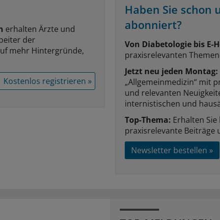
Haben Sie schon 
abonniert?
n
erhalten Ärzte und
beiter der
Von Diabetologie bis E-H
auf mehr Hintergründe,
praxisrelevanten Themen
Jetzt neu jeden Montag:
Kostenlos registrieren »
„Allgemeinmedizin“ mit p
und relevanten Neuigkei
internistischen und hausä
Top-Thema:
Erhalten Sie
praxisrelevante Beiträge 
Newsletter bestellen »