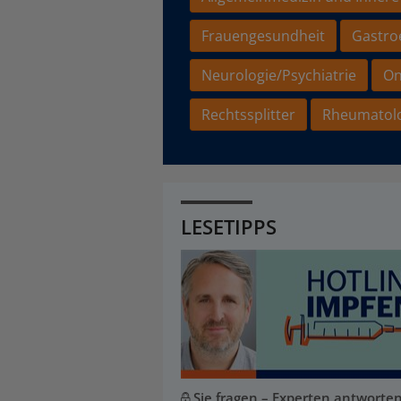
Frauengesundheit
Gastro
Neurologie/Psychiatrie
On
Rechtssplitter
Rheumatol
LESETIPPS
Sie fragen – Experten antworte