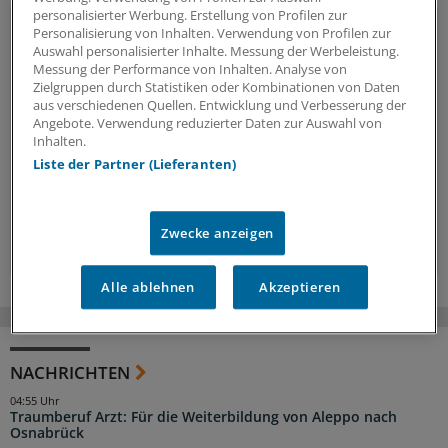
personalisierter Werbung. Erstellung von Profilen zur
Personalisierung von Inhalten. Verwendung von Profilen zur
Vorteile des Logins
Auswahl personalisierter Inhalte. Messung der Werbeleistung.
Messung der Performance von Inhalten. Analyse von
Über unser
kostenloses Login
erhalten Ärzte und
Zielgruppen durch Statistiken oder Kombinationen von Daten
Ärztinnen sowie andere Mitarbeiter der
aus verschiedenen Quellen. Entwicklung und Verbesserung der
Gesundheitsbranche Zugriff auf mehr
Angebote. Verwendung reduzierter Daten zur Auswahl von
Inhalten.
Hintergründe, Interviews und Praxis-Tipps.
Liste der Partner (Lieferanten)
Jetzt anmelden »
Zwecke anzeigen
Kostenlos registrieren »
Alle ablehnen
Akzeptieren
NACHRICHTEN
04:55 Uhr
Traumberuf Arzt: Für die Weiterbildung von Aleppo nach
Osnabrück