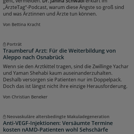
geht, vermeiden.
Dr. Janina Schwabl
erklärt im
„ÄrzteTag“-Podcast, warum diese Ängste so groß sind
und was Ärztinnen und Ärzte tun können.
Von Bettina Kracht
Porträt
Traumberuf Arzt: Für die Weiterbildung von
Aleppo nach Osnabrück
Wenn sie den Arztkittel tragen, sind die Zwillinge Yachar
und Yaman Shehabi kaum auseinanderzuhalten.
Deshalb versorgen sie Patienten nur im Doppelpack.
Doch das ist längst nicht ihre einzige Herausforderung.
Von Christian Beneker
Neovaskuläre altersbedingte Makuladegeneration
Anti-VEGF-Injektionen: Versäumte Termine
kosten nAMD-Patienten wohl Sehschärfe