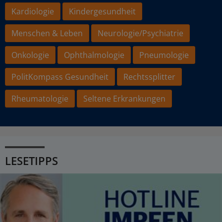
Kardiologie
Kindergesundheit
Menschen & Leben
Neurologie/Psychiatrie
Onkologie
Ophthalmologie
Pneumologie
PolitKompass Gesundheit
Rechtssplitter
Rheumatologie
Seltene Erkrankungen
LESETIPPS