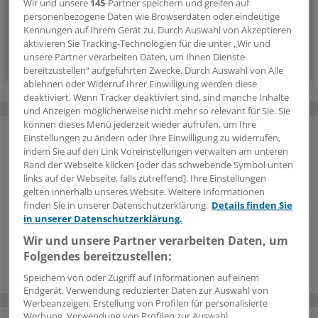
Wir und unsere
145
-Partner speichern und greifen auf
Zugriff auf alle
medizinischen Berichte und
personenbezogene Daten wie Browserdaten oder eindeutige
Kommentare
Kennungen auf Ihrem Gerät zu. Durch Auswahl von Akzeptieren
aktivieren Sie Tracking-Technologien für die unter „Wir und
Voraussetzungen für den Zugang
unsere Partner verarbeiten Daten, um Ihnen Dienste
bereitzustellen“ aufgeführten Zwecke. Durch Auswahl von Alle
ablehnen oder Widerruf Ihrer Einwilligung werden diese
deaktiviert. Wenn Tracker deaktiviert sind, sind manche Inhalte
und Anzeigen möglicherweise nicht mehr so relevant für Sie. Sie
können dieses Menü jederzeit wieder aufrufen, um Ihre
Einstellungen zu ändern oder Ihre Einwilligung zu widerrufen,
indem Sie auf den Link Voreinstellungen verwalten am unteren
Rand der Webseite klicken [oder das schwebende Symbol unten
links auf der Webseite, falls zutreffend]. Ihre Einstellungen
gelten innerhalb unseres Website. Weitere Informationen
finden Sie in unserer Datenschutzerklärung.
Details finden Sie
in unserer Datenschutzerklärung.
Wir und unsere Partner verarbeiten Daten, um
Folgendes bereitzustellen:
Speichern von oder Zugriff auf Informationen auf einem
Endgerät. Verwendung reduzierter Daten zur Auswahl von
Werbeanzeigen. Erstellung von Profilen für personalisierte
Werbung. Verwendung von Profilen zur Auswahl