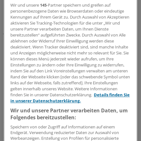
Euro, erklärte Reimann. „Die Liquidität der
Wir und unsere
145
-Partner speichern und greifen auf
Pflegekammer Niedersachsen ist somit nicht gefährdet.“
personenbezogene Daten wie Browserdaten oder eindeutige
Heftig kritisiert wurde die Entscheidung, dass der
Kennungen auf Ihrem Gerät zu. Durch Auswahl von Akzeptieren
aktivieren Sie Tracking-Technologien für die unter „Wir und
Kammer bei ihrer Gründung keine Anschubfinanzierung
unsere Partner verarbeiten Daten, um Ihnen Dienste
gewährt wurde. „Aus heutiger Sicht war es ein Fehler,
bereitzustellen“ aufgeführten Zwecke. Durch Auswahl von Alle
diese Anschubfinanzierung nicht vorzusehen“, räumte
ablehnen oder Widerruf Ihrer Einwilligung werden diese
Reimann ein.
deaktiviert. Wenn Tracker deaktiviert sind, sind manche Inhalte
und Anzeigen möglicherweise nicht mehr so relevant für Sie. Sie
können dieses Menü jederzeit wieder aufrufen, um Ihre
3,45 Mio. Euro
betrugen die für 2018
Einstellungen zu ändern oder Ihre Einwilligung zu widerrufen,
indem Sie auf den Link Voreinstellungen verwalten am unteren
kalkulierten Einnahmen
der
Rand der Webseite klicken [oder das schwebende Symbol unten
Pflegekammer Niedersachsen.
links auf der Webseite, falls zutreffend]. Ihre Einstellungen
Tatsächlich flossen der Kammer aber nur
gelten innerhalb unseres Website. Weitere Informationen
2,17 Millionen Euro zu.
finden Sie in unserer Datenschutzerklärung.
Details finden Sie
in unserer Datenschutzerklärung.
Wir und unsere Partner verarbeiten Daten, um
Die CDU, in Niedersachsen die Koalitionspartnerin der
Folgendes bereitzustellen:
SPD, sprach sich erneut gegen Pflichtbeiträge aus und
Speichern von oder Zugriff auf Informationen auf einem
setzt auf die Ergebnisse einer Evaluation der Kammer.
Endgerät. Verwendung reduzierter Daten zur Auswahl von
Seit September prüft die Unternehmensberatung
Werbeanzeigen. Erstellung von Profilen für personalisierte