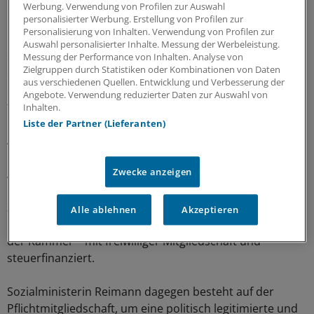
Kienbaum im Auftrag des Ministeriums die Arbeit der
Werbung. Verwendung von Profilen zur Auswahl
personalisierter Werbung. Erstellung von Profilen zur
Kammer. „Lassen Sie uns gemeinsam den Weg der
Personalisierung von Inhalten. Verwendung von Profilen zur
Evaluation weiter gehen“, sagte Volker Meyer,
Auswahl personalisierter Inhalte. Messung der Werbeleistung.
sozialpolitischer Sprecher der CDU im Landtag. Erst
Messung der Performance von Inhalten. Analyse von
Zielgruppen durch Statistiken oder Kombinationen von Daten
dann solle über die Zukunft der Kammer neu
aus verschiedenen Quellen. Entwicklung und Verbesserung der
entschieden werden. Die CDU jedenfalls sei für eine
Angebote. Verwendung reduzierter Daten zur Auswahl von
freiwillige Mitgliedschaft.
Inhalten.
Liste der Partner (Lieferanten)
Auch Anja Piel von den Grünen im Landtag sieht Fehler
bei der Kammer, und schlug vor, die
Zwecke anzeigen
Anschubfinanzierung nachzuholen. Die FDP und die AfD
im Landtag sprachen sich erneut gegen die
Zwangsmitgliedschaft in der Kammer aus. Der FDP-
Alle ablehnen
Akzeptieren
Fraktionsvorsitzende Stefan Birkner will den Neuanfang
der Kammer – mit freiwilliger Mitgliedschaft und
steuerfinanziert.
Sozialministerin Reimann dagegen besteht auf der
Pflichtmitgliedschaft, um eine politisch legitimierte und