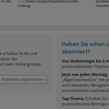
Co. KG,
von:
Intuitive Surgical Deutschland GmbH,
Sonderbe
Freiburg
AstraZe
Haben Sie schon 
abonniert?
n
erhalten Ärzte und
beiter der
Von Diabetologie bis E-H
auf mehr Hintergründe,
praxisrelevanten Themen
Jetzt neu jeden Montag:
Kostenlos registrieren »
„Allgemeinmedizin“ mit p
und relevanten Neuigkei
internistischen und hausä
Top-Thema:
Erhalten Sie
praxisrelevante Beiträge 