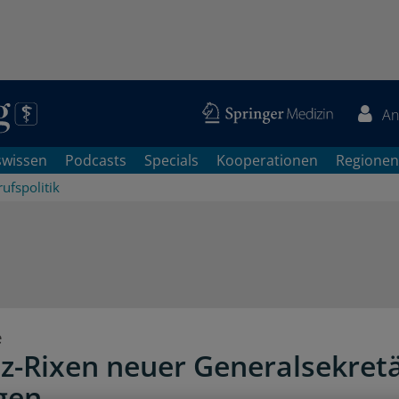
An
swissen
Podcasts
Specials
Kooperationen
Regionen
ufspolitik
e
z-Rixen neuer Generalsekretä
gen