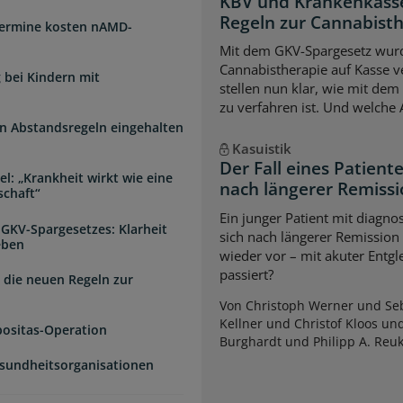
KBV und Krankenkasse
Regeln zur Cannabist
Termine kosten nAMD-
Mit dem GKV-Spargesetz wurd
Cannabistherapie auf Kasse v
 bei Kindern mit
stellen nun klar, wie mit de
zu verfahren ist. Und welche
n Abstandsregeln eingehalten
Kasuistik
Der Fall eines Patien
l: „Krankheit wirkt wie eine
nach längerer Remiss
schaft“
Ein junger Patient mit diagnos
 GKV-Spargesetzes: Klarheit
sich nach längerer Remission
eben
wieder vor – mit akuter Entg
passiert?
 die neuen Regeln zur
Von Christoph Werner und Seb
Kellner und Christof Kloos un
positas-Operation
Burghardt und Philipp A. Reu
esundheitsorganisationen