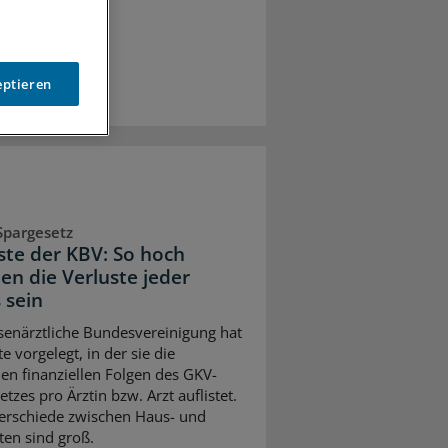
eptieren
Spargesetz
iste der KBV: So hoch
en die Verluste jeder
 sein
senärztliche Bundesvereinigung hat
te vorgelegt, in der sie die
en finanziellen Folgen des GKV-
tzes pro Ärztin bzw. Arzt auflistet.
erschiede zwischen Haus- und
ten sind groß.