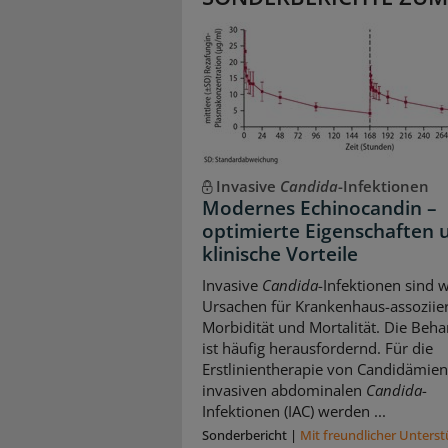
Invasive
Candida
-Infektionen
Modernes Echinocandin –
optimierte Eigenschaften 
klinische Vorteile
Invasive
Candida
-Infektionen sind w
Ursachen für Krankenhaus-assoziie
Morbidität und Mortalität. Die Beh
ist häufig herausfordernd. Für die
Erstlinientherapie von Candidämie
invasiven abdominalen
Candida
-
Infektionen (IAC) werden ...
Sonderbericht
|
Mit freundlicher Unters