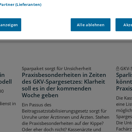
 Partner (Lieferanten)
iff auf alle
medizinischen Berichte und Kommentare
Voraussetzungen für den Zugang
 anzeigen
Alle ablehnen
Akz
Sparpaket sorgt für Unsicherheit
GKV-
in
Praxisbesonderheiten in Zeiten
Sparl
odell
des GKV-Spargesetzes: Klarheit
könnt
soll es in der kommenden
Praxis
00
Woche geben
Die Kas
dienst in
eine Lis
Ein Passus des
möglich
Beitragssatzstabilisierungsgesetz sorgt für
Spargese
Unruhe unter Ärztinnen und Ärzten. Stehen
Die Unt
die Praxisbesonderheiten auf der Kippe?
Fachärz
Oder eher doch nicht? Kassenärzte und