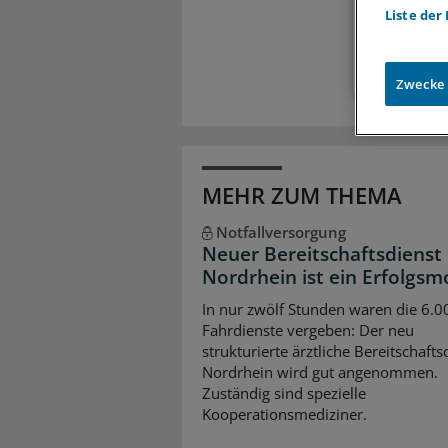
Liste der
Zugr
Zwecke
MEHR ZUM THEMA
Notfallversorgung
Neuer Bereitschaftsdienst 
Nordrhein ist ein Erfolgsm
In nur zwölf Stunden waren die 6.0
Fahrdienste vergeben: Der neu
strukturierte ärztliche Bereitschafts
Nordrhein wird gut angenommen.
Zuständig sind spezielle
Kooperationsmediziner.