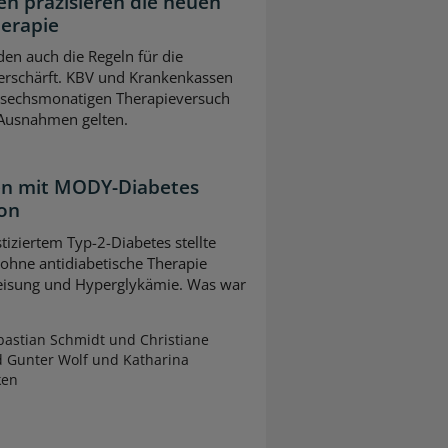
n präzisieren die neuen
herapie
en auch die Regeln für die
erschärft. KBV und Krankenkassen
m sechsmonatigen Therapieversuch
 Ausnahmen gelten.
ten mit MODY-Diabetes
ion
tiziertem Typ-2-Diabetes stellte
 ohne antidiabetische Therapie
leisung und Hyperglykämie. Was war
astian Schmidt und Christiane
d Gunter Wolf und Katharina
ken