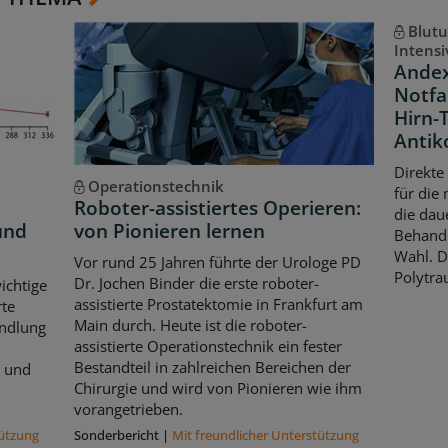
Blut
Intens
Andex
Notfa
Hirn-
Antik
Direkte
Operationstechnik
für die
Roboter-assistiertes Operieren:
die dau
und
von Pionieren lernen
Behandl
Wahl. D
Vor rund 25 Jahren führte der Urologe PD
Polytra
Dr. Jochen Binder die erste roboter-
ichtige
assistierte Prostatektomie in Frankfurt am
rte
Main durch. Heute ist die roboter-
andlung
assistierte Operationstechnik ein fester
Bestandteil in zahlreichen Bereichen der
n und
Chirurgie und wird von Pionieren wie ihm
vorangetrieben.
tützung
Sonderbericht
|
Mit freundlicher Unterstützung