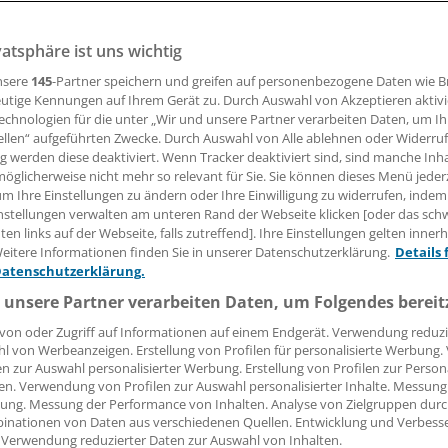
vatsphäre ist uns wichtig
 der deutschen Kliniklandschaft soll einer der Themensch
sekretärs der Deutschen Gesellschaft für Chirurgie, Prof
nsere
145
-Partner speichern und greifen auf personenbezogene Daten wie 
 sein.
utige Kennungen auf Ihrem Gerät zu. Durch Auswahl von Akzeptieren aktivi
echnologien für die unter „Wir und unsere Partner verarbeiten Daten, um I
ellen“ aufgeführten Zwecke. Durch Auswahl von Alle ablehnen oder Widerruf
ng werden diese deaktiviert. Wenn Tracker deaktiviert sind, sind manche Inh
 Leserin, lieber Leser,
öglicherweise nicht mehr so relevant für Sie. Sie können dieses Menü jeder
um Ihre Einstellungen zu ändern oder Ihre Einwilligung zu widerrufen, indem
tändigen Beitrag können Sie lesen, sobald Sie sich eingelogg
nstellungen verwalten am unteren Rand der Webseite klicken [oder das sc
en links auf der Webseite, falls zutreffend]. Ihre Einstellungen gelten inner
Jetzt anmelden »
Kostenlos registriere
eitere Informationen finden Sie in unserer Datenschutzerklärung.
Details 
Datenschutzerklärung.
 vergessen?
 unsere Partner verarbeiten Daten, um Folgendes bereit
es Problem beim Login?
von oder Zugriff auf Informationen auf einem Endgerät. Verwendung reduzi
l von Werbeanzeigen. Erstellung von Profilen für personalisierte Werbung
dung ist mit wenigen Klicks erledigt und kostenlos.
en zur Auswahl personalisierter Werbung. Erstellung von Profilen zur Person
teile des kostenlosen Login:
en. Verwendung von Profilen zur Auswahl personalisierter Inhalte. Messung
ung. Messung der Performance von Inhalten. Analyse von Zielgruppen durch
r
Analysen, Hintergründe und Infografiken
inationen von Daten aus verschiedenen Quellen. Entwicklung und Verbess
 Verwendung reduzierter Daten zur Auswahl von Inhalten.
usive
Interviews und Praxis-Tipps