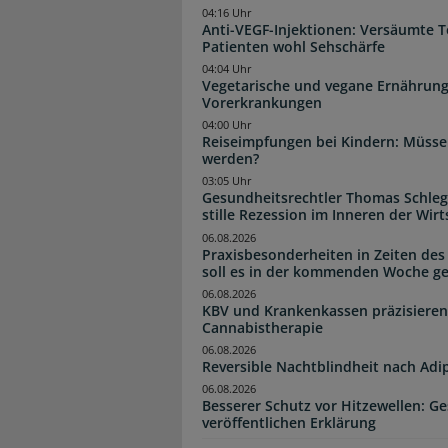
04:16 Uhr
Anti-VEGF-Injektionen: Versäumte 
Patienten wohl Sehschärfe
04:04 Uhr
Vegetarische und vegane Ernährung
Vorerkrankungen
04:00 Uhr
Reiseimpfungen bei Kindern: Müsse
werden?
03:05 Uhr
Gesundheitsrechtler Thomas Schlege
stille Rezession im Inneren der Wirt
06.08.2026
Praxisbesonderheiten in Zeiten des
soll es in der kommenden Woche g
06.08.2026
KBV und Krankenkassen präzisieren
Cannabistherapie
06.08.2026
Reversible Nachtblindheit nach Adi
06.08.2026
Besserer Schutz vor Hitzewellen: G
veröffentlichen Erklärung