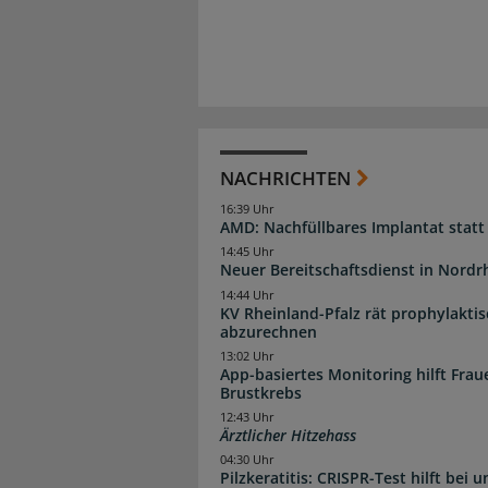
NACHRICHTEN
16:39 Uhr
AMD: Nachfüllbares Implantat statt
14:45 Uhr
Neuer Bereitschaftsdienst in Nordrh
14:44 Uhr
KV Rheinland-Pfalz rät prophylakti
abzurechnen
13:02 Uhr
App-basiertes Monitoring hilft Fra
Brustkrebs
12:43 Uhr
Ärztlicher Hitzehass
04:30 Uhr
Pilzkeratitis: CRISPR-Test hilft bei 