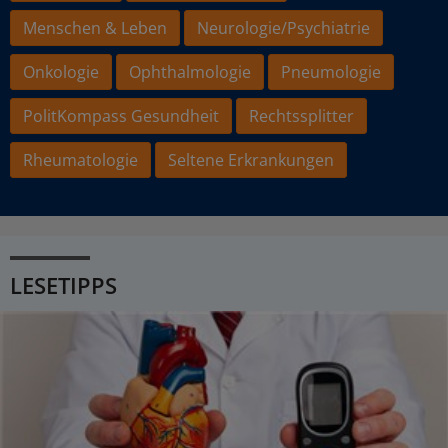
Menschen & Leben
Neurologie/Psychiatrie
Onkologie
Ophthalmologie
Pneumologie
PolitKompass Gesundheit
Rechtssplitter
Rheumatologie
Seltene Erkrankungen
LESETIPPS