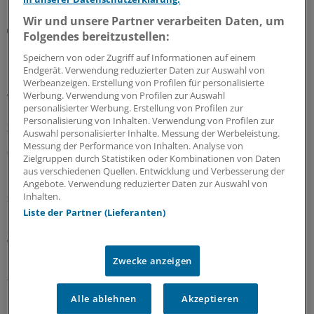
Wir und unsere Partner verarbeiten Daten, um
Notfallversorgung
Folgendes bereitzustellen:
Neuer Bereitschaftsdienst in Nordrhein ist ein
Speichern von oder Zugriff auf Informationen auf einem
Erfolgsmodell
Endgerät. Verwendung reduzierter Daten zur Auswahl von
In nur zwölf Stunden waren die 6.000 Fahrdienste
Werbeanzeigen. Erstellung von Profilen für personalisierte
Werbung. Verwendung von Profilen zur Auswahl
vergeben: Der neu strukturierte ärztliche
personalisierter Werbung. Erstellung von Profilen zur
Bereitschaftsdienst in Nordrhein wird gut angenommen.
Personalisierung von Inhalten. Verwendung von Profilen zur
Zuständig sind spezielle Kooperationsmediziner.
Auswahl personalisierter Inhalte. Messung der Werbeleistung.
Messung der Performance von Inhalten. Analyse von
07.08.2026
Zielgruppen durch Statistiken oder Kombinationen von Daten
aus verschiedenen Quellen. Entwicklung und Verbesserung der
Angebote. Verwendung reduzierter Daten zur Auswahl von
Inhalten.
Sparpaket sorgt für Unsicherheit
Praxisbesonderheiten in Zeiten des GKV-
Liste der Partner (Lieferanten)
Spargesetzes: Klarheit soll es in der kommenden
Woche geben
Zwecke anzeigen
Ein Passus des Beitragssatzstabilisierungsgesetz sorgt
für Unruhe unter Ärztinnen und Ärzten. Stehen die
Praxisbesonderheiten auf der Kippe? Oder eher doch
Alle ablehnen
Akzeptieren
nicht? Kassenärzte und Krankenkassen verhandeln.