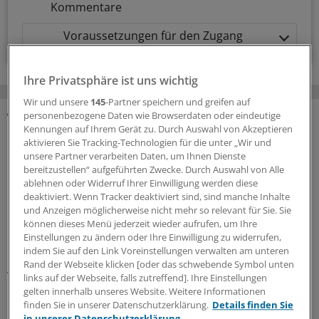
Kommentare
Voraussetzungen für den Zugang
Ihre Privatsphäre ist uns wichtig
Wir und unsere
145
-Partner speichern und greifen auf
personenbezogene Daten wie Browserdaten oder eindeutige
Kennungen auf Ihrem Gerät zu. Durch Auswahl von Akzeptieren
MEHR ZUM THEMA
aktivieren Sie Tracking-Technologien für die unter „Wir und
unsere Partner verarbeiten Daten, um Ihnen Dienste
Interview zum Hitzesommer
bereitzustellen“ aufgeführten Zwecke. Durch Auswahl von Alle
Buhlinger-Göpfarth: „Mit Plänen allein retten wir
ablehnen oder Widerruf Ihrer Einwilligung werden diese
niemanden vor dem Hitzetod!“
deaktiviert. Wenn Tracker deaktiviert sind, sind manche Inhalte
und Anzeigen möglicherweise nicht mehr so relevant für Sie. Sie
Der Staat verlasse sich beim Hitzeschutz auf allen
können dieses Menü jederzeit wieder aufrufen, um Ihre
Ebenen auf Hausarztpraxen und Kliniken, sagt die
Einstellungen zu ändern oder Ihre Einwilligung zu widerrufen,
Bundesvorsitzende des Hausärztinnen- und
indem Sie auf den Link Voreinstellungen verwalten am unteren
Hausärzteverbands, Nicola Buhlinger-Göpfarth. Eine
Rand der Webseite klicken [oder das schwebende Symbol unten
Vergütung der Aufklärungsarbeit bleibe Fehlanzeige.
links auf der Webseite, falls zutreffend]. Ihre Einstellungen
gelten innerhalb unseres Website. Weitere Informationen
10.08.2026
finden Sie in unserer Datenschutzerklärung.
Details finden Sie
in unserer Datenschutzerklärung.