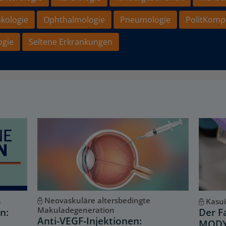
kologie
Ophthalmologie
Pneumologie
PolitKomp
ogie
Seltene Erkrankungen
Neovaskuläre altersbedingte
n
Kasui
Makuladegeneration
n:
Der F
Anti-VEGF-Injektionen:
MODY-