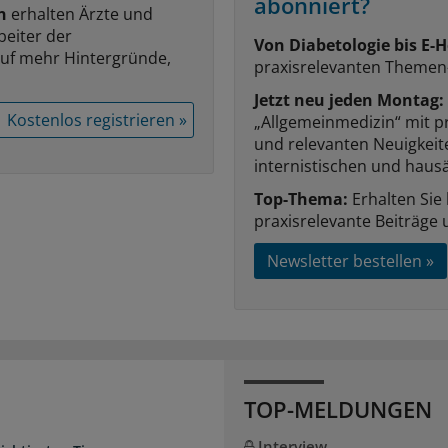
abonniert?
n
erhalten Ärzte und
beiter der
Von Diabetologie bis E-H
auf mehr Hintergründe,
praxisrelevanten Themen
Jetzt neu jeden Montag:
Kostenlos registrieren »
„Allgemeinmedizin“ mit p
und relevanten Neuigkei
internistischen und hausä
Top-Thema:
Erhalten Sie
praxisrelevante Beiträge 
Newsletter bestellen »
TOP-MELDUNGEN
Interview