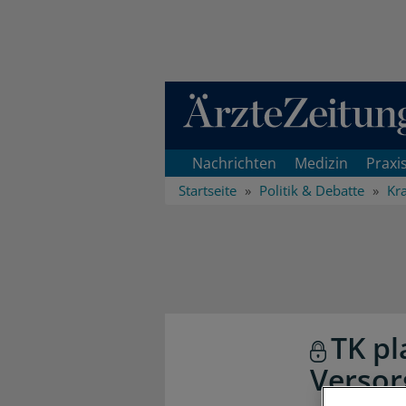
Direkt zum Inhaltsbereich
Nachrichten
Medizin
Praxi
Startseite
Politik & Debatte
Kr
TK pl
Versor