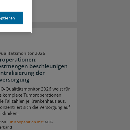
eptieren
ualitätsmonitor 2026
operationen:
stmengen beschleunigen
entralisierung der
versorgung
O-Qualitätsmonitor 2026 weist für
e komplexe Tumoroperationen
de Fallzahlen je Krankenhaus aus.
onzentriert sich die Versorgung auf
 Kliniken.
tion
|
In Kooperation mit:
AOK-
erband