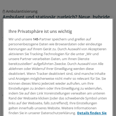
Ambulantisierung
Ambulant und stationär zugleich? Neue, hybride
Versorgungsmodelle etablieren sich zwischen
Praxis und Klinik
Ihre Privatsphäre ist uns wichtig
Ambulantisierung, Hybrid-DRG und sektorübergreifende
Wir und unsere
145
-Partner speichern und greifen auf
Versorgungseinrichtungen: Die Reformen der Ampel-
personenbezogene Daten wie Browserdaten oder eindeutige
Koalition kommen in der Realität an. Für Fachärzte und
Kennungen auf Ihrem Gerät zu. Durch Auswahl von Akzeptieren
Kliniken ergeben sich neue Felder der Konkurrenz und
aktivieren Sie Tracking-Technologien für die unter „Wir und
der Kooperation.
unsere Partner verarbeiten Daten, um Ihnen Dienste
bereitzustellen“ aufgeführten Zwecke. Durch Auswahl von Alle
Kooperation
|
In Kooperation mit:
der Deutschen Apotheker- und
ablehnen oder Widerruf Ihrer Einwilligung werden diese
Ärztebank (apoBank)
deaktiviert. Wenn Tracker deaktiviert sind, sind manche Inhalte
07.07.2026
und Anzeigen möglicherweise nicht mehr so relevant für Sie. Sie
können dieses Menü jederzeit wieder aufrufen, um Ihre
Einstellungen zu ändern oder Ihre Einwilligung zu widerrufen,
indem Sie auf den Link Voreinstellungen verwalten am unteren
Ambulantisierung
Rand der Webseite klicken [oder das schwebende Symbol unten
Dermatologie-MVZ und Regionale
links auf der Webseite, falls zutreffend]. Ihre Einstellungen
Gesundheitszentren – Blaupausen für die
gelten innerhalb unseres Website. Weitere Informationen
ambulante Versorgung?
finden Sie in unserer Datenschutzerklärung.
Details finden Sie