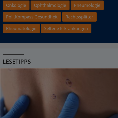
Onkologie
Ophthalmologie
Pneumologie
PolitKompass Gesundheit
Rechtssplitter
Rheumatologie
Seltene Erkrankungen
LESETIPPS