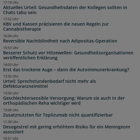
17:19 Uhr
Aktuelles Urteil: Gesundheitsdaten der Kollegen sollten in
Chats tabu sein
17:02 Uhr
KBV und Kassen präzisieren die neuen Regeln zur
Cannabistherapie
16:04 Uhr
Reversible Nachtblindheit nach Adipositas-Operation
15:53 Uhr
Besserer Schutz vor Hitzewellen: Gesundheitsorganisationen
veröffentlichen Erklärung
14:03 Uhr
Erst das trockene Auge – dann die Autoimmunerkrankung?
13:56 Uhr
Urteil: Sprechstundenbedarf nicht mehr als
Defekturarzneimittel
13:50 Uhr
Geschlechtersensible Versorgung: Warum sie auch in der
orthopädischen Reha wichtiger wird
13:06 Uhr
Zusatznutzten für Teplizumab nicht quantifizierbar
11:39 Uhr
Desogestrel mit gering erhöhtem Risiko für ein Meningeom
assoziiert
10:51 Uhr