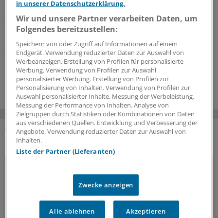
in unserer Datenschutzerklärung.
MVZ-Strukturen gelten häufig als Erfolgsmodell gegen
den Ärztemangel. Warum sie in der Dermatologie
Wir und unsere Partner verarbeiten Daten, um
mittlerweile Standard sind und wie ein regionales
Folgendes bereitzustellen:
Gesundheitszentrum in Niedersachsen die Versorgung
Speichern von oder Zugriff auf Informationen auf einem
auf dem Land sichert, zeigte ein Panel auf dem
Endgerät. Verwendung reduzierter Daten zur Auswahl von
Hauptstadtkongress.
Werbeanzeigen. Erstellung von Profilen für personalisierte
Werbung. Verwendung von Profilen zur Auswahl
26.06.2026
personalisierter Werbung. Erstellung von Profilen zur
Personalisierung von Inhalten. Verwendung von Profilen zur
Auswahl personalisierter Inhalte. Messung der Werbeleistung.
Messung der Performance von Inhalten. Analyse von
Zielgruppen durch Statistiken oder Kombinationen von Daten
aus verschiedenen Quellen. Entwicklung und Verbesserung der
Angebote. Verwendung reduzierter Daten zur Auswahl von
DAS KÖNNTE SIE AUCH INTERESSIEREN
Inhalten.
Liste der Partner (Lieferanten)
Zwecke anzeigen
Alle ablehnen
Akzeptieren