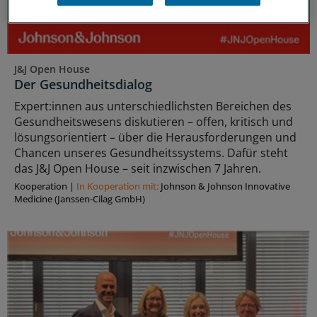
J&J Open House
Der Gesundheitsdialog
Expert:innen aus unterschiedlichsten Bereichen des
Gesundheitswesens diskutieren – offen, kritisch und
lösungsorientiert – über die Herausforderungen und
Chancen unseres Gesundheitssystems. Dafür steht
das J&J Open House – seit inzwischen 7 Jahren.
Kooperation
|
In Kooperation mit:
Johnson & Johnson Innovative
Medicine (Janssen-Cilag GmbH)