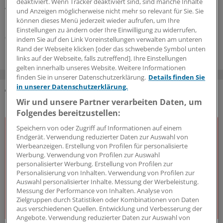
Krankenhaus aus. Damit konzentriert sich die
deaktiviert. Wenn Tracker deaktiviert sind, sind manche Inhalte
Versorgung auf weniger Kliniken.
und Anzeigen möglicherweise nicht mehr so relevant für Sie. Sie
können dieses Menü jederzeit wieder aufrufen, um Ihre
Kooperation
|
In Kooperation mit:
AOK-Bundesverband
Einstellungen zu ändern oder Ihre Einwilligung zu widerrufen,
06.08.2026
indem Sie auf den Link Voreinstellungen verwalten am unteren
Rand der Webseite klicken [oder das schwebende Symbol unten
links auf der Webseite, falls zutreffend]. Ihre Einstellungen
gelten innerhalb unseres Website. Weitere Informationen
finden Sie in unserer Datenschutzerklärung.
Details finden Sie
in unserer Datenschutzerklärung.
DAS KÖNNTE SIE AUCH INTERESSIEREN
Wir und unsere Partner verarbeiten Daten, um
Folgendes bereitzustellen:
Speichern von oder Zugriff auf Informationen auf einem
Endgerät. Verwendung reduzierter Daten zur Auswahl von
Werbeanzeigen. Erstellung von Profilen für personalisierte
Werbung. Verwendung von Profilen zur Auswahl
personalisierter Werbung. Erstellung von Profilen zur
Personalisierung von Inhalten. Verwendung von Profilen zur
Auswahl personalisierter Inhalte. Messung der Werbeleistung.
Messung der Performance von Inhalten. Analyse von
Zielgruppen durch Statistiken oder Kombinationen von Daten
aus verschiedenen Quellen. Entwicklung und Verbesserung der
Angebote. Verwendung reduzierter Daten zur Auswahl von