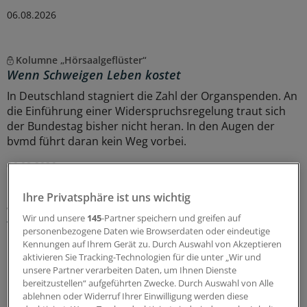
06.08.2026
Kolumne „Hörsaalgeflüster“
Wenn Schweigen Leben kostet
In Deutschland stagniert die Zahl der Organspenden. An
die Einführung einer Widerspruchsregelung traut sich
der Bundestag bisher nicht heran. In den Augen der
bvmd führt daran kein Weg vorbei.
06.08.2026
Ihre Privatsphäre ist uns wichtig
WIdO-Qualitätsmonitor 2026
Wir und unsere
145
-Partner speichern und greifen auf
Tumoroperationen: Mindestmengen
personenbezogene Daten wie Browserdaten oder eindeutige
beschleunigen die Zentralisierung der
Kennungen auf Ihrem Gerät zu. Durch Auswahl von Akzeptieren
Krebsversorgung
aktivieren Sie Tracking-Technologien für die unter „Wir und
unsere Partner verarbeiten Daten, um Ihnen Dienste
Der WIdO-Qualitätsmonitor 2026 weist für mehrere
bereitzustellen“ aufgeführten Zwecke. Durch Auswahl von Alle
komplexe Tumoroperationen steigende Fallzahlen je
ablehnen oder Widerruf Ihrer Einwilligung werden diese