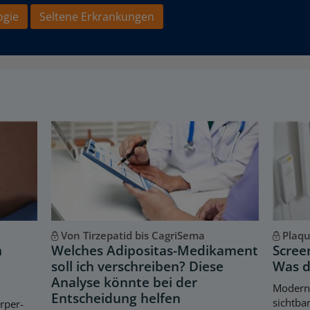
ogie
Seltene Erkrankungen
Von Tirzepatid bis CagriSema
Plaq
m
Welches Adipositas-Medikament
Scree
soll ich verschreiben? Diese
Was d
Analyse könnte bei der
Modern
Entscheidung helfen
sichtba
örper-