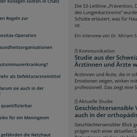
der Kollegen sollten in Chats
Die S3-Leitlinie „Prävention,
des Lungenkarzinoms“ wurde a
en Regeln zur
Schütte erläutert, was für Ha
ist.
positas-Operation
Ein Interview von Dr. Miriam 
esundheitsorganisationen
Kommunikation
Studie aus der Schwei
Ärztinnen und Ärzte 
e Autoimmunerkrankung?
Ärztinnen und Ärzte, die in s
mehr als Defekturarzneimittel
Emotionen zeigen, wirken mi
professionell. Das zeigt eine 
arum sie auch in der
d
Aktuelle Studie
quantifizierbar
Geschlechtersensible
auch in der orthopädi
isiko für ein Meningeom
Geschlechtersensibler Blick 
prägen nach einer aktuellen S
 gefährden die Netzhaut