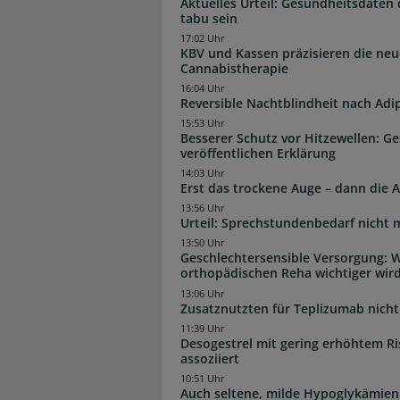
Aktuelles Urteil: Gesundheitsdaten 
tabu sein
17:02 Uhr
KBV und Kassen präzisieren die neu
Cannabistherapie
16:04 Uhr
Reversible Nachtblindheit nach Adi
15:53 Uhr
Besserer Schutz vor Hitzewellen: G
veröffentlichen Erklärung
14:03 Uhr
Erst das trockene Auge – dann di
13:56 Uhr
Urteil: Sprechstundenbedarf nicht 
13:50 Uhr
Geschlechtersensible Versorgung: W
orthopädischen Reha wichtiger wir
13:06 Uhr
Zusatznutzten für Teplizumab nicht 
11:39 Uhr
Desogestrel mit gering erhöhtem R
assoziiert
10:51 Uhr
Auch seltene, milde Hypoglykämien