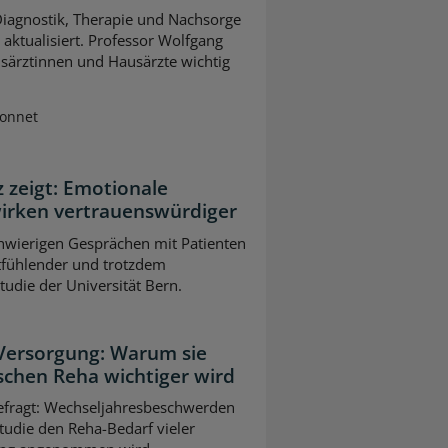
 Diagnostik, Therapie und Nachsorge
ktualisiert. Professor Wolfgang
usärztinnen und Hausärzte wichtig
Sonnet
z zeigt: Emotionale
wirken vertrauenswürdiger
chwierigen Gesprächen mit Patienten
tfühlender und trotzdem
Studie der Universität Bern.
 Versorgung: Warum sie
schen Reha wichtiger wird
gefragt: Wechseljahresbeschwerden
tudie den Reha-Bedarf vieler