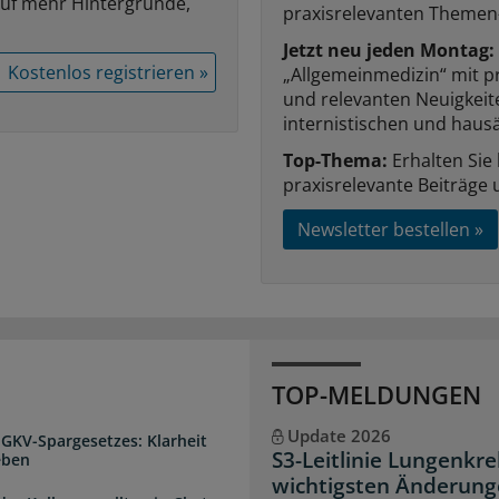
auf mehr Hintergründe,
praxisrelevanten Themen
Jetzt neu jeden Montag:
Kostenlos registrieren »
„Allgemeinmedizin“ mit p
und relevanten Neuigkei
internistischen und hausä
Top-Thema:
Erhalten Sie
praxisrelevante Beiträge 
Newsletter bestellen »
TOP-MELDUNGEN
Update 2026
 GKV-Spargesetzes: Klarheit
S3-Leitlinie Lungenkre
eben
wichtigsten Änderun