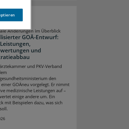
eptieren
ale Änderungen im Überblick
lisierter GOÄ-Entwurf:
Leistungen,
wertungen und
ratieabbau
ärztekammer und PKV-Verband
dem
gesundheitsministerium den
 einer GOÄneu vorgelegt. Er nimmt
ive medizinische Leistungen auf –
ertet einige andere um. Ein
ck mit Beispielen dazu, was sich
oll.
026