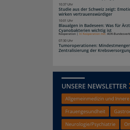
10:37 Uhr
Studie aus der Schweiz zeigt: Emot
wirken vertrauenswürdiger
10:01 Uhr
Blaualgen in Badeseen: Was für Är
Cyanobakterien wichtig ist
Kooperation
|
In Kooperation mit:
AOK-Bundesver
07:30 Uhr
Tumoroperationen: Mindestmengen
Zentralisierung der Krebsversorgun
UNSERE NEWSLETTER
Allgemeinmedizin und Innere
Frauengesundheit
Gastro
Neurologie/Psychiatrie
On