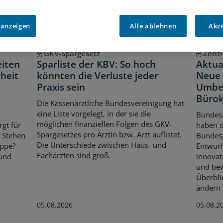
 anzeigen
Alle ablehnen
Akz
GKV-Spargesetz
Zentr
eiten
Sparliste der KBV: So hoch
Aktua
heit
könnten die Verluste jeder
Neue 
Praxis sein
Umbe
Bürok
Die Kassenärztliche Bundesvereinigung hat
eine Liste vorgelegt, in der sie die
Bundes
möglichen finanziellen Folgen des GKV-
rgt für
haben 
Spargesetzes pro Ärztin bzw. Arzt auflistet.
. Stehen
Bundes
Die Unterschiede zwischen Haus- und
ippe?
Entwurf
Fachärzten sind groß.
 und
innovat
und bew
Überbli
ändern s
05.08.2026
05.08.2