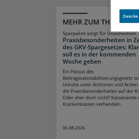
Zwecke
MEHR ZUM THEMA
Sparpaket sorgt für Unsicherheit
Praxisbesonderheiten in Z
des GKV-Spargesetzes: Klar
soll es in der kommenden
Woche geben
Ein Passus des
Beitragssatzstabilisierungsgesetz so
Unruhe unter Ärztinnen und Ärzten
die Praxisbesonderheiten auf der K
Oder eher doch nicht? Kassenärzte
Krankenkassen verhandeln.
06.08.2026