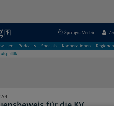
An
swissen
Podcasts
Specials
Kooperationen
Regionen
ufspolitik
TAR
uensbeweis für die KV