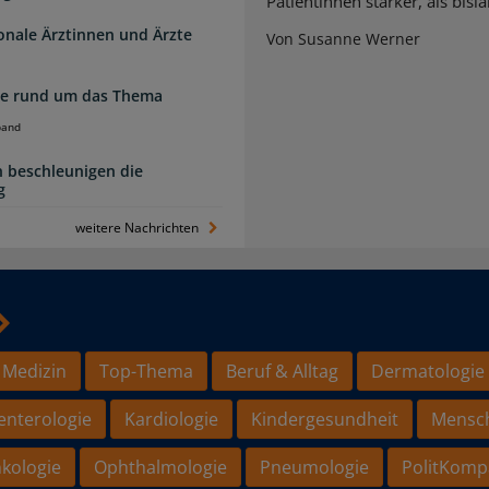
Patientinnen stärker, als bi
ionale Ärztinnen und Ärzte
Von Susanne Werner
zte rund um das Thema
band
 beschleunigen die
g
weitere Nachrichten
 Medizin
Top-Thema
Beruf & Alltag
Dermatologie
enterologie
Kardiologie
Kindergesundheit
Mensc
kologie
Ophthalmologie
Pneumologie
PolitKomp