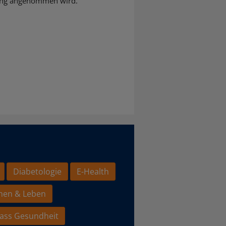
slang angenommen wird.
Diabetologie
E-Health
hen & Leben
ass Gesundheit