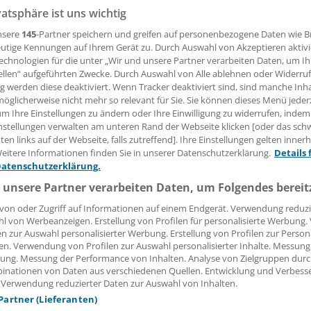
vatsphäre ist uns wichtig
 Leserin, lieber Leser,
nsere
145
-Partner speichern und greifen auf personenbezogene Daten wie 
utige Kennungen auf Ihrem Gerät zu. Durch Auswahl von Akzeptieren aktivi
tändigen Beitrag können Sie lesen, sobald Sie sich eingelogg
echnologien für die unter „Wir und unsere Partner verarbeiten Daten, um I
ellen“ aufgeführten Zwecke. Durch Auswahl von Alle ablehnen oder Widerruf
Jetzt anmelden »
Kostenlos registriere
ng werden diese deaktiviert. Wenn Tracker deaktiviert sind, sind manche Inh
öglicherweise nicht mehr so relevant für Sie. Sie können dieses Menü jeder
um Ihre Einstellungen zu ändern oder Ihre Einwilligung zu widerrufen, indem
 vergessen?
nstellungen verwalten am unteren Rand der Webseite klicken [oder das sc
es Problem beim Login?
en links auf der Webseite, falls zutreffend]. Ihre Einstellungen gelten inner
eitere Informationen finden Sie in unserer Datenschutzerklärung.
Details 
dung ist mit wenigen Klicks erledigt und kostenlos.
Datenschutzerklärung.
teile des kostenlosen Login:
 unsere Partner verarbeiten Daten, um Folgendes bereit
r
Analysen, Hintergründe und Infografiken
von oder Zugriff auf Informationen auf einem Endgerät. Verwendung reduzi
usive
Interviews und Praxis-Tipps
l von Werbeanzeigen. Erstellung von Profilen für personalisierte Werbung
en zur Auswahl personalisierter Werbung. Erstellung von Profilen zur Person
iff auf alle
medizinischen Berichte und Kommentare
en. Verwendung von Profilen zur Auswahl personalisierter Inhalte. Messung
ung. Messung der Performance von Inhalten. Analyse von Zielgruppen durch
Voraussetzungen für den Zugang
inationen von Daten aus verschiedenen Quellen. Entwicklung und Verbess
 Verwendung reduzierter Daten zur Auswahl von Inhalten.
 Partner (Lieferanten)