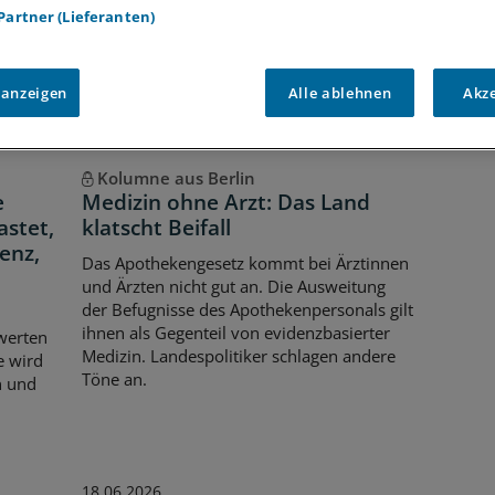
 Partner (Lieferanten)
 anzeigen
Alle ablehnen
Akz
Kolumne aus Berlin
e
Medizin ohne Arzt: Das Land
astet,
klatscht Beifall
enz,
Das Apothekengesetz kommt bei Ärztinnen
und Ärzten nicht gut an. Die Ausweitung
der Befugnisse des Apothekenpersonals gilt
ihnen als Gegenteil von evidenzbasierter
werten
Medizin. Landespolitiker schlagen andere
e wird
Töne an.
n und
18.06.2026