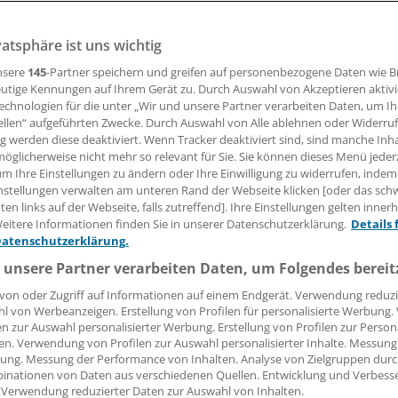
RG
vatsphäre ist uns wichtig
nsere
145
-Partner speichern und greifen auf personenbezogene Daten wie 
 Leserin, lieber Leser,
utige Kennungen auf Ihrem Gerät zu. Durch Auswahl von Akzeptieren aktivi
echnologien für die unter „Wir und unsere Partner verarbeiten Daten, um I
tändigen Beitrag können Sie lesen, sobald Sie sich eingelogg
ellen“ aufgeführten Zwecke. Durch Auswahl von Alle ablehnen oder Widerruf
ng werden diese deaktiviert. Wenn Tracker deaktiviert sind, sind manche Inh
öglicherweise nicht mehr so relevant für Sie. Sie können dieses Menü jeder
Jetzt anmelden »
Kostenlos registriere
um Ihre Einstellungen zu ändern oder Ihre Einwilligung zu widerrufen, indem
nstellungen verwalten am unteren Rand der Webseite klicken [oder das sc
 vergessen?
en links auf der Webseite, falls zutreffend]. Ihre Einstellungen gelten inner
es Problem beim Login?
eitere Informationen finden Sie in unserer Datenschutzerklärung.
Details 
Datenschutzerklärung.
dung ist mit wenigen Klicks erledigt und kostenlos.
 unsere Partner verarbeiten Daten, um Folgendes bereit
teile des kostenlosen Login:
von oder Zugriff auf Informationen auf einem Endgerät. Verwendung reduzi
r
Analysen, Hintergründe und Infografiken
l von Werbeanzeigen. Erstellung von Profilen für personalisierte Werbung
en zur Auswahl personalisierter Werbung. Erstellung von Profilen zur Person
usive
Interviews und Praxis-Tipps
en. Verwendung von Profilen zur Auswahl personalisierter Inhalte. Messung
iff auf alle
medizinischen Berichte und Kommentare
ung. Messung der Performance von Inhalten. Analyse von Zielgruppen durch
inationen von Daten aus verschiedenen Quellen. Entwicklung und Verbess
Voraussetzungen für den Zugang
 Verwendung reduzierter Daten zur Auswahl von Inhalten.