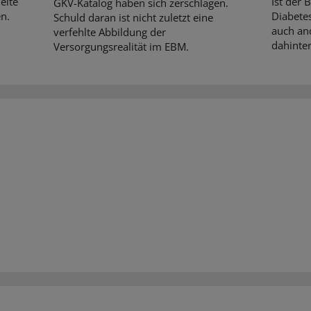
elte
Ist der 
GKV-Katalog haben sich zerschlagen.
n.
Diabetes
Schuld daran ist nicht zuletzt eine
auch an
verfehlte Abbildung der
dahinter
Versorgungsrealität im EBM.