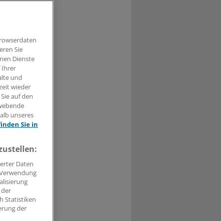
Browserdaten
eren Sie
hnen Dienste
t haben.
 Ihrer
alte und
zeit wieder
n »
 Sie auf den
hwebende
halb unseres
finden Sie in
zustellen:
erter Daten
. Verwendung
alisierung
 der
 Statistiken
erung der