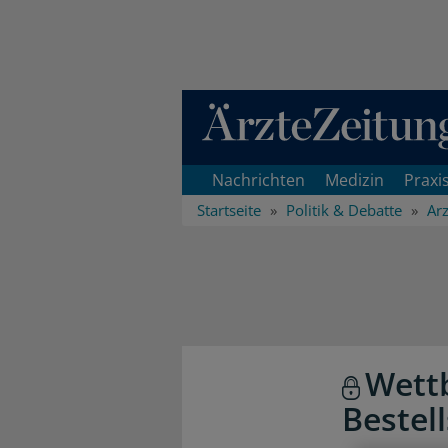
Direkt zum Inhaltsbereich
Nachrichten
Medizin
Praxi
Startseite
Politik & Debatte
Arz
Wett
Bestell