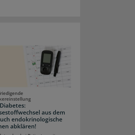
riedigende
kereinstellung
Diabetes:
sestoffwechsel aus dem
Auch endokrinologische
hen abklären!