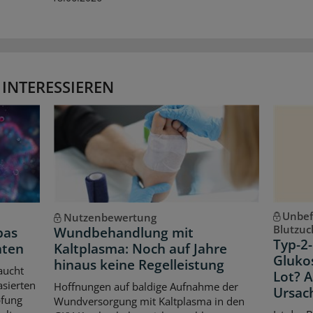
 INTERESSIEREN
Unbef
Nutzenbewertung
Blutzuc
pas
Wundbehandlung mit
Typ-2-
hten
Kaltplasma: Noch auf Jahre
Gluko
hinaus keine Regelleistung
aucht
Lot? 
asierten
Hoffnungen auf baldige Aufnahme der
Ursac
pfung
Wundversorgung mit Kaltplasma in den