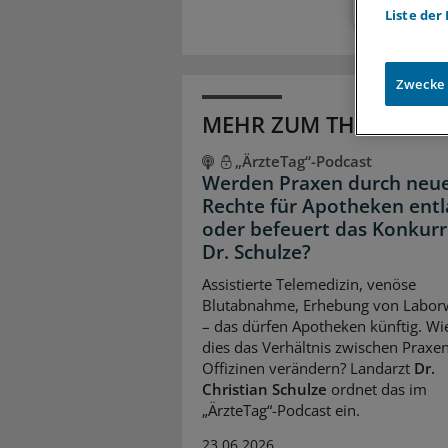
Liste der
Zwecke
MEHR ZUM THEMA
„ÄrzteTag“-Podcast
Werden Praxen durch neu
Rechte für Apotheken entl
oder befeuert das Konkurr
Dr. Schulze?
Assistierte Telemedizin, venöse
Blutabnahme, Erhebung von Labor
– das dürfen Apotheken künftig. Wi
dies das Verhältnis zwischen Praxe
Offizinen verändern? Landarzt
Dr.
Christian Schulze
ordnet das im
„ÄrzteTag“-Podcast ein.
23.06.2026