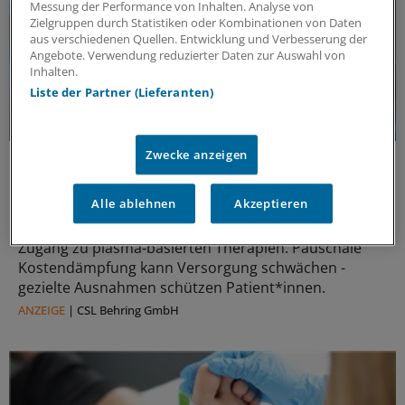
Messung der Performance von Inhalten. Analyse von
Zielgruppen durch Statistiken oder Kombinationen von Daten
aus verschiedenen Quellen. Entwicklung und Verbesserung der
Angebote. Verwendung reduzierter Daten zur Auswahl von
Inhalten.
Liste der Partner (Lieferanten)
Zwecke anzeigen
Politische Perspektive
Nationale Politik an Europas Gesundheitszielen
ausrichten
Alle ablehnen
Akzeptieren
Europas Gesundheitssicherheit braucht verlässlichen
Zugang zu plasma‑basierten Therapien. Pauschale
Kostendämpfung kann Versorgung schwächen -
gezielte Ausnahmen schützen Patient*innen.
ANZEIGE
|
CSL Behring GmbH