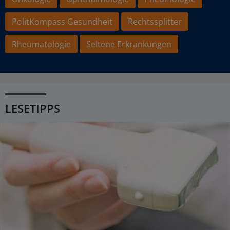
PolitKompass Gesundheit
Rechtssplitter
Rheumatologie
Seltene Erkrankungen
LESETIPPS