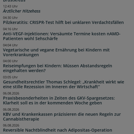
12:43 Uhr
Ärztlicher Hitzehass
04:30 Uhr
Pilzkeratitis: CRISPR-Test hilft bei unklaren Verdachtsfällen
04:16 Uhr
Anti-VEGF-Injektionen: Versäumte Termine kosten nAMD-
Patienten wohl Sehschärfe
04:04 Uhr
Vegetarische und vegane Ernährung bei Kindern mit
Vorerkrankungen
04:00 Uhr
Reiseimpfungen bei Kindern: Müssen Abstandsregeln
eingehalten werden?
03:05 Uhr
Gesundheitsrechtler Thomas Schlegel: „Krankheit wirkt wie
eine stille Rezession im Inneren der Wirtschaft“
06.08.2026
Praxisbesonderheiten in Zeiten des GKV-Spargesetzes:
Klarheit soll es in der kommenden Woche geben
06.08.2026
KBV und Krankenkassen präzisieren die neuen Regeln zur
Cannabistherapie
06.08.2026
Reversible Nachtblindheit nach Adipositas-Operation