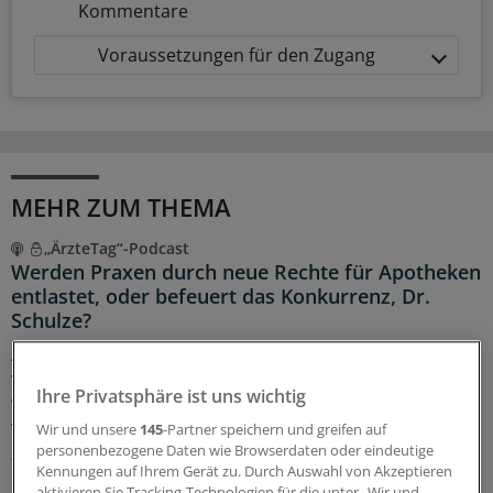
Kommentare
Voraussetzungen für den Zugang
MEHR ZUM THEMA
„ÄrzteTag“-Podcast
Werden Praxen durch neue Rechte für Apotheken
entlastet, oder befeuert das Konkurrenz, Dr.
Schulze?
Assistierte Telemedizin, venöse Blutabnahme, Erhebung
von Laborwerten – das dürfen Apotheken künftig. Wie
Ihre Privatsphäre ist uns wichtig
wird dies das Verhältnis zwischen Praxen und Offizinen
verändern? Landarzt
Dr. Christian Schulze
ordnet das im
Wir und unsere
145
-Partner speichern und greifen auf
„ÄrzteTag“-Podcast ein.
personenbezogene Daten wie Browserdaten oder eindeutige
Kennungen auf Ihrem Gerät zu. Durch Auswahl von Akzeptieren
23.06.2026
aktivieren Sie Tracking-Technologien für die unter „Wir und