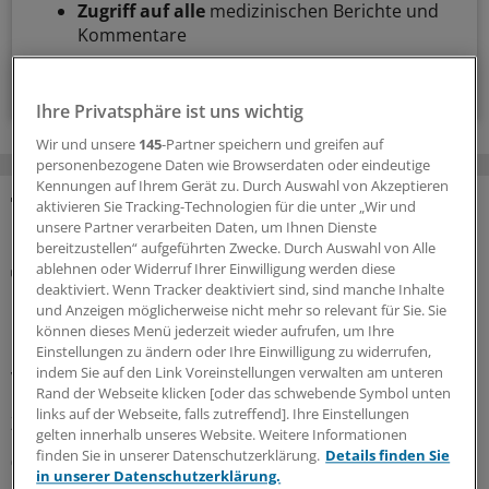
Zugriff auf alle
medizinischen Berichte und
Kommentare
Voraussetzungen für den Zugang
Ihre Privatsphäre ist uns wichtig
Wir und unsere
145
-Partner speichern und greifen auf
personenbezogene Daten wie Browserdaten oder eindeutige
Kennungen auf Ihrem Gerät zu. Durch Auswahl von Akzeptieren
aktivieren Sie Tracking-Technologien für die unter „Wir und
MEHR ZUM THEMA
unsere Partner verarbeiten Daten, um Ihnen Dienste
bereitzustellen“ aufgeführten Zwecke. Durch Auswahl von Alle
ablehnen oder Widerruf Ihrer Einwilligung werden diese
Notfallversorgung
deaktiviert. Wenn Tracker deaktiviert sind, sind manche Inhalte
Neuer Bereitschaftsdienst in Nordrhein ist ein
und Anzeigen möglicherweise nicht mehr so relevant für Sie. Sie
Erfolgsmodell
können dieses Menü jederzeit wieder aufrufen, um Ihre
In nur zwölf Stunden waren die 6.000 Fahrdienste
Einstellungen zu ändern oder Ihre Einwilligung zu widerrufen,
indem Sie auf den Link Voreinstellungen verwalten am unteren
vergeben: Der neu strukturierte ärztliche
Rand der Webseite klicken [oder das schwebende Symbol unten
Bereitschaftsdienst in Nordrhein wird gut angenommen.
links auf der Webseite, falls zutreffend]. Ihre Einstellungen
Zuständig sind spezielle Kooperationsmediziner.
gelten innerhalb unseres Website. Weitere Informationen
finden Sie in unserer Datenschutzerklärung.
Details finden Sie
07.08.2026
in unserer Datenschutzerklärung.