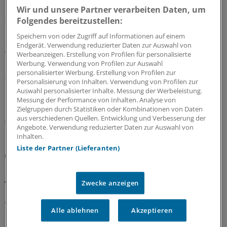
Wir und unsere Partner verarbeiten Daten, um
Folgendes bereitzustellen:
Sparpaket sorgt für Unsicherheit
Praxisbesonderheiten in Zeiten des GKV-
Speichern von oder Zugriff auf Informationen auf einem
Spargesetzes: Klarheit soll es in der kommenden
Endgerät. Verwendung reduzierter Daten zur Auswahl von
Woche geben
Werbeanzeigen. Erstellung von Profilen für personalisierte
Werbung. Verwendung von Profilen zur Auswahl
Ein Passus des Beitragssatzstabilisierungsgesetz sorgt
personalisierter Werbung. Erstellung von Profilen zur
für Unruhe unter Ärztinnen und Ärzten. Stehen die
Personalisierung von Inhalten. Verwendung von Profilen zur
Auswahl personalisierter Inhalte. Messung der Werbeleistung.
Praxisbesonderheiten auf der Kippe? Oder eher doch
Messung der Performance von Inhalten. Analyse von
nicht? Kassenärzte und Krankenkassen verhandeln.
Zielgruppen durch Statistiken oder Kombinationen von Daten
aus verschiedenen Quellen. Entwicklung und Verbesserung der
06.08.2026
Angebote. Verwendung reduzierter Daten zur Auswahl von
Inhalten.
Liste der Partner (Lieferanten)
GKV-Spargesetz
Sparliste der KBV: So hoch könnten die Verluste
jeder Praxis sein
Zwecke anzeigen
Die Kassenärztliche Bundesvereinigung hat eine Liste
vorgelegt, in der sie die möglichen finanziellen Folgen
Alle ablehnen
Akzeptieren
des GKV-Spargesetzes pro Ärztin bzw. Arzt auflistet. Die
Unterschiede zwischen Haus- und Fachärzten sind groß.