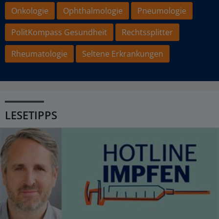
Onkologie
Ophthalmologie
Pneumologie
PolitKompass Gesundheit
Rechtssplitter
Rheumatologie
Seltene Erkrankungen
LESETIPPS